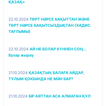
ҚАЗАҚ»
22.10.2024
ТӨРТ НӘРСЕ БАҚЫТТАН ЖӘНЕ
ТӨРТ НӘРСЕ БАҚЫТСЫЗДЫҚТАН (ХАДИС
ТАҒЛЫМЫ)
22.10.2024
АЙ НЕ БОЛАР КҮННЕН СОҢ...
Бұхар жырау
21.10.2024
ҚАЗАҚТЫҢ БАЛАҒА АЙДАР,
ТҰЛЫМ ҚОЮЫНДА НЕ МӘН БАР?
21.10.2024
БІР АЯТТАН АСА АЛМАҒАН ҚҰЛ