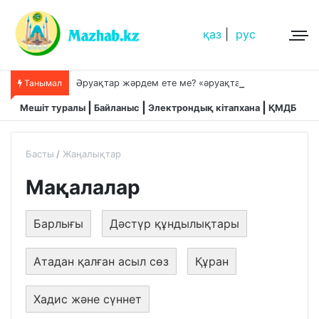
қаз
|
рус
Ә
руақтар жәрдем ете ме? «әруақтар адамды қорғап жүреді»,-дейді сол рас па?
Танымал
Мешіт туралы
Байланыс
Электрондық кітапхана
ҚМДБ
Басты
Жаңалықтар
Мақалалар
Барлығы
Дәстүр құндылықтары
Атадан қалған асыл сөз
Құран
Хадис және сүннет