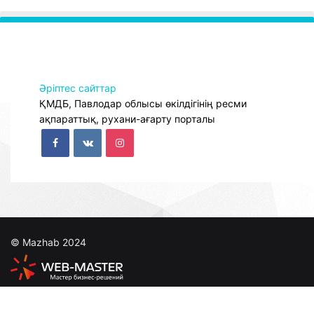
Әріптес сайттар
ҚМДБ, Павлодар облысы өкілдігінің ресми
ақпараттық, рухани-ағарту порталы
© Mazhab 2024