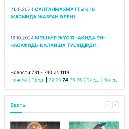
21.10.2024
CҰЛТАНМАХМҰТТЫҢ 16
ЖАСЫНДА ЖАЗҒАН ӨЛЕҢІ
18.10.2024
МӘШҺҮР ЖҮСІП «АҚИДА ӘН-
НАСАФИДІ» ҚАЛАЙША ТҮСІНДІРДІ?.
Новости 731 - 740 из 1119
Начало
|
Пред.
|
72
73
74
75
76
|
След.
|
Конец
Басты