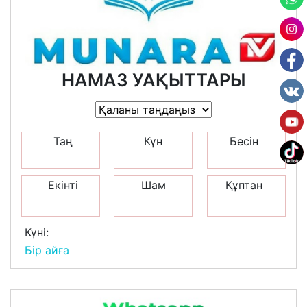
НАМАЗ УАҚЫТТАРЫ
Таң
Күн
Бесін
Екінті
Шам
Құптан
Күні:
Бір айға