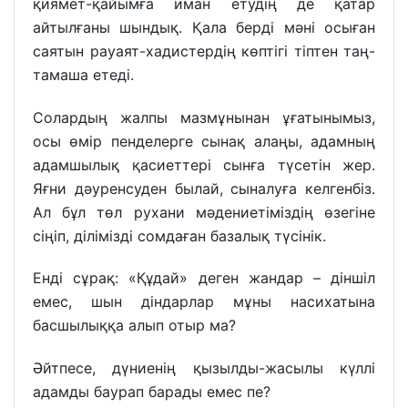
қиямет-қайымға иман етудің де қатар
айтылғаны шындық. Қала берді мәні осыған
саятын рауаят-хадистердің көптігі тіптен таң-
тамаша етеді.
Солардың жалпы мазмұнынан ұғатынымыз,
осы өмір пенделерге сынақ алаңы, адамның
адамшылық қасиеттері сынға түсетін жер.
Яғни дәуренсуден былай, сыналуға келгенбіз.
Ал бұл төл рухани мәдениетіміздің өзегіне
сіңіп, ділімізді сомдаған базалық түсінік.
Енді сұрақ: «Құдай» деген жандар – діншіл
емес, шын діндарлар мұны насихатына
басшылыққа алып отыр ма?
Әйтпесе, дүниенің қызылды-жасылы күллі
адамды баурап барады емес пе?