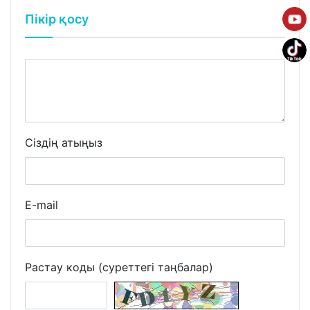
Пікір қосу
Сіздің атыңыз
E-mail
Растау коды (суреттегі таңбалар)