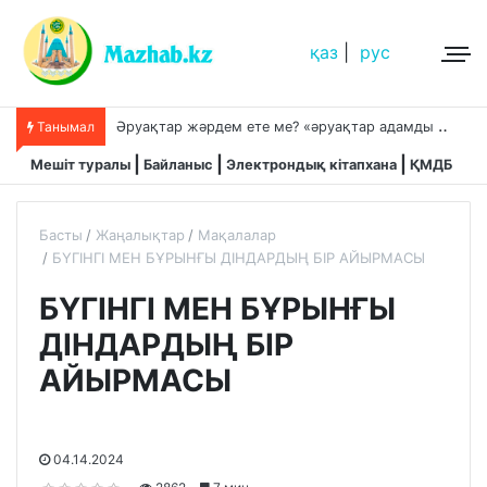
қаз
|
рус
Танымал
Аллаға сенім білдіру және сабыр
Мешіт туралы
Байланыс
Электрондық кітапхана
ҚМДБ
Басты
Жаңалықтар
Мақалалар
БҮГІНГІ МЕН БҰРЫНҒЫ ДІНДАРДЫҢ БІР АЙЫРМАСЫ
БҮГІНГІ МЕН БҰРЫНҒЫ
ДІНДАРДЫҢ БІР
АЙЫРМАСЫ
04.14.2024