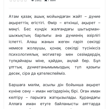
2862
7 мин
Атам қазақ ашық мойындаған жайт – дүние
ақыреттің егістігі. Өмір – өткінші, ақырет –
мәңгі. Бес күндік жалғандағы шытырман-
шыжықтың барлығы ана дүниенің әзірлігі
іспетті. Алаш жанын жеген ғаріп секілді
немесе жолаушы, қонақ секілді түсініксіз
психологиялық мотивтер мен сезімдердің
түпқайнары міне, қайдан, аңлай бер. Бұл
ұлттық дүниетанымымыздың түп қазығы
десек, сірә да қателеспейміз.
Баршаға мәлім, асылы дін бойынша ақырет
күніне сену – иман негіздерінің бірі. Оған иман
келтіру – парызға жатқызылады. Құрандағы
Аллаға иман етуге байланысты аяттарда