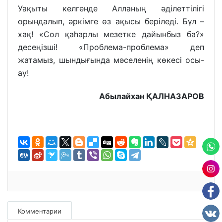
Уақыты келгенде Алланың әділеттілігі
орындалып, әркімге өз ақысы беріледі. Бұл –
хақ! «Сол қаһарлы мезетке дайынбыз ба?»
десеңізші! «Проблема-проблема» деп
жатамыз, шындығында мәселенің көкесі осы-
ау!
Абылайхан ҚАЛНАЗАРОВ
Комментарии