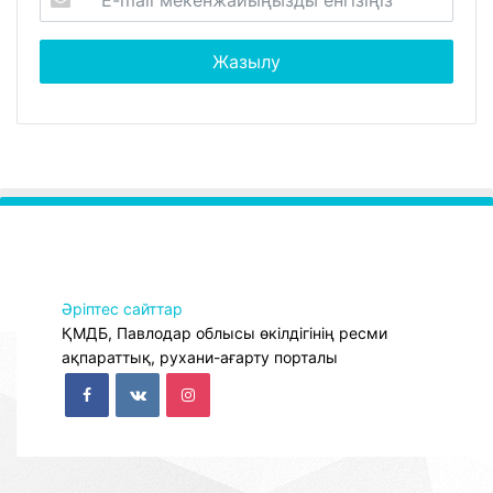
Әріптес сайттар
ҚМДБ, Павлодар облысы өкілдігінің ресми
ақпараттық, рухани-ағарту порталы