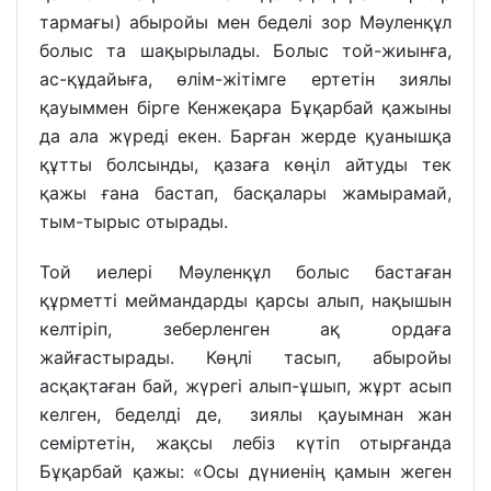
тармағы) абыройы мен беделі зор Мәуленқұл
болыс та шақырылады. Болыс той-жиынға,
ас-құдайыға, өлім-жітімге ертетін зиялы
қауыммен бірге Кенжеқара Бұқарбай қажыны
да ала жүреді екен. Барған жерде қуанышқа
құтты болсынды, қазаға көңіл айтуды тек
қажы ғана бастап, басқалары жамырамай,
тым-тырыс отырады.
Той иелері Мәуленқұл болыс бастаған
құрметті меймандарды қарсы алып, нақышын
келтіріп, зеберленген ақ ордаға
жайғастырады. Көңлі тасып, абыройы
асқақтаған бай, жүрегі алып-ұшып, жұрт асып
келген, беделді де, зиялы қауымнан жан
семіртетін, жақсы лебіз күтіп отырғанда
Бұқарбай қажы: «Осы дүниенің қамын жеген