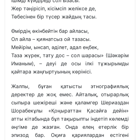
Ішімді күйдіреді сол ызасы.
Жер тәңірісіп, кісімсіп желіксе де,
Төбесінен бір түсер жайдың тасы.
Өмірдің өкінбейтін бар айласы,
Ол айла – қиянатсыз ой тазасы.
Мейірім, ынсап, әділет, адал еңбек,
Таза жүрек, тату дос – сол шарасы» (Шәкәрім
Иманым), – деуі де осы ілкі тұжырымды
қайтара жаңғыртуының көрінісі.
Жалпы, бұған қатысты этнографиялық
деректер де жоқ емес. Айталық, отырарлық
сыпыра шежіреші және қаламгер Шериаздан
Шорабекұлы «Қоңыраттан Қасайға дейін»
атты кітабында бұл тақырыпты індетіп көлемді
әңгіме де жазған. Онда елең етерлік бір
эпизод бар. Оқиға қариялардан естігені