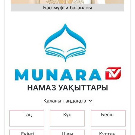
Бас мүфти бағанасы
НАМАЗ УАҚЫТТАРЫ
Таң
Күн
Бесін
Екінті
Шам
Құптан