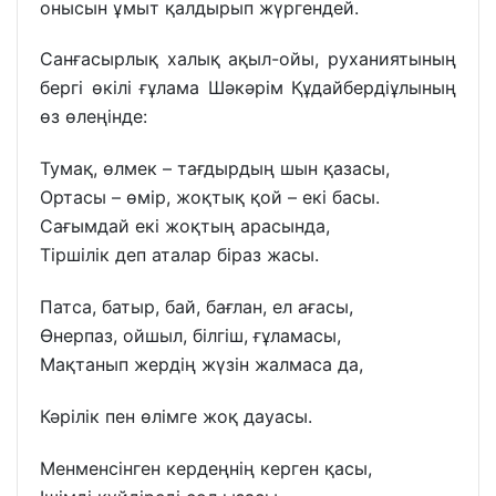
онысын ұмыт қалдырып жүргендей.
Санғасырлық халық ақыл-ойы, руханиятының
бергі өкілі ғұлама Шәкәрім Құдайбердіұлының
өз өлеңінде:
Тумақ, өлмек – тағдырдың шын қазасы,
Ортасы – өмір, жоқтық қой – екі басы.
Сағымдай екі жоқтың арасында,
Тіршілік деп аталар біраз жасы.
Патса, батыр, бай, бағлан, ел ағасы,
Өнерпаз, ойшыл, білгіш, ғұламасы,
Мақтанып жердің жүзін жалмаса да,
Кәрілік пен өлімге жоқ дауасы.
Менменсінген кердеңнің керген қасы,