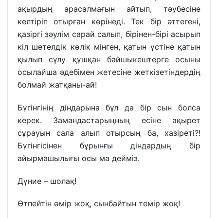
ақырдың арасалмағын айтып, тәубесіне
келтіріп отырған көрінеді. Тек бір әттегені,
қазіргі зәулім сарай салып, бірінен-бірі асырып
кіл шетелдік көлік мінген, қатын үстіне қатын
қылып сұлу құшқан байшыкештерге осыны
осылайша әдебімен жетесіне жеткізетіндердің
болмай жатқаны-ай!
Бүгінгінің діндарына бұл да бір сын болса
керек. Замандастарыңның есіне ақырет
сұрауын сала алып отырсың ба, хазіреті?!
Бүгінгісінен бұрынғы діндардың бір
айырмашылығы осы ма дейміз.
Дүние – шолақ!
Өтпейтін өмір жоқ, сынбайтын темір жоқ!