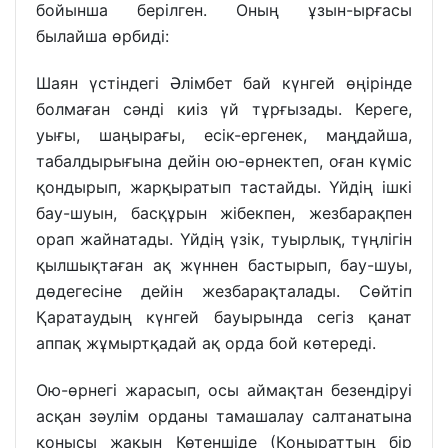
бойынша берілген. Оның ұзын-ырғасы
былайша өрбиді:
Шаян үстіндегі Әлімбет бай күнгей өңірінде
болмаған сәнді киіз үй тұрғызады. Кереге,
уығы, шаңырағы, есік-ергенек, маңдайша,
табалдырығына дейін ою-өрнектеп, оған күміс
қондырып, жарқыратып тастайды. Үйдің ішкі
бау-шуын, басқұрын жібекпен, жезбарақпен
орап жайнатады. Үйдің үзік, туырлық, түңлігін
қылшықтаған ақ жүннен бастырып, бау-шуы,
дөдегесіне дейін жезбарақталады. Сөйтіп
Қаратаудың күнгей бауырында сегіз қанат
аппақ жұмыртқадай ақ орда бой көтереді.
Ою-өрнегі жарасып, осы аймақтан безендіруі
асқан зәулім орданы тамашалау салтанатына
қонысы жақын Көтеншіде (Қоңыраттың бір