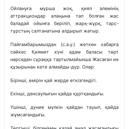
Ойлануға мұрша жоқ, қиял әлемінің
аттракциондар алаңына тап болған жас
баладай ойынға беріліп, жарқ-жұрқ, тарс-
тұрстың салтанатына алдырып жатыр.
Пайғамбарымыздан (с.а.у.) жеткен хабарға
сәйкес Қиямет күні адам баласы төрт
нәрседен сұраққа тартылмайынша Жасаған ие
құзырынан кете алмайды-дүр. Олар:
Бірінші, өмірін қай жерде өткізгендігі.
Екінші, денсаулығын қайда құртқандығы.
Үшінші, дүние мүлкін қайдан тауып, қайда
жұмсағандығы.
Төртінші, білгенімен қалай амал жасағандығы