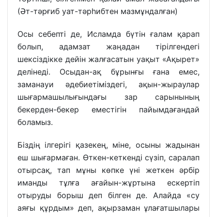
(Әт-тәрғиб уат-тәрһибтен мазмұндалған)
Осы себепті де, Исламда бүтін ғалам қарап
болып, адамзат жаңадан тірілгендегі
шексіздікке дейін жалғасатын уақыт «Ақырет»
делінеді. Осыдан-ақ бұрынғы ғана емес,
заманауи әдебиетіміздегі, ақын-жыраулар
шығармашылығындағы зар сарынының
бекерден-бекер еместігін пайымдағандай
боламыз.
Біздің ілгерігі қазекең, міне, осыны жадынан
еш шығармаған. Өткен-кеткенді сүзіп, саралап
отырсақ, тап мұны көпке үні жеткен әрбір
иманды тұлға ағайын-жұртына ескертіп
отыруды борыш деп білген де. Алайда «су
аяғы құрдым» деп, ақырзаман ұлағатшылары