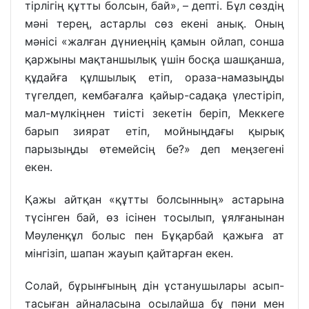
тірлігің құтты болсын, бай», – депті. Бұл сөздің
мәні терең, астарлы сөз екені анық. Оның
мәнісі «жалған дүниеңнің қамын ойлап, сонша
қаржыны мақтаншылық үшін босқа шашқанша,
құдайға құлшылық етіп, ораза-намазыңды
түгелдеп, кембағалға қайыр-садақа үлестіріп,
мал-мүлкіңнен тиісті зекетін беріп, Меккеге
барып зиярат етіп, мойныңдағы қырық
парызыңды өтемейсің бе?» деп меңзегені
екен.
Қажы айтқан «құтты болсынның» астарына
түсінген бай, өз ісінен тосылып, ұялғанынан
Мәуленқұл болыс пен Бұқарбай қажыға ат
мінгізіп, шапан жауып қайтарған екен.
Солай, бұрынғының дін ұстанушылары асып-
тасыған айналасына осылайша бұ пәни мен