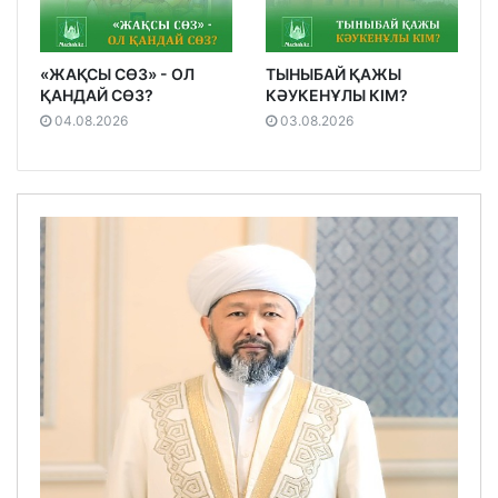
«ЖАҚСЫ СӨЗ» - ОЛ
ТЫНЫБАЙ ҚАЖЫ
ҚАНДАЙ СӨЗ?
КӘУКЕНҰЛЫ КІМ?
04.08.2026
03.08.2026