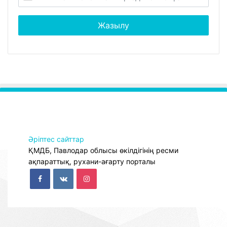
Әріптес сайттар
ҚМДБ, Павлодар облысы өкілдігінің ресми
ақпараттық, рухани-ағарту порталы