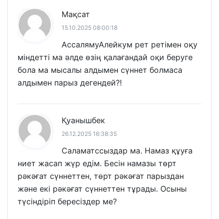
Мақсат
15.10.2025 08:00:18
АссалямуАлейкум рет ретімен оқу
міндетті ма әлде өзің қалағандай оқи беруге
бола ма мысалы алдымен сүннет болмаса
алдымен парыз дегендей?!
Қуанышбек
26.12.2025 16:38:35
Саламатссыздар ма. Намаз құуға
ниет жасап жүр едім. Бесін намазы төрт
рәкәғат сүннеттен, төрт рәкәғат парыздан
және екі рәкәғат сүннеттен тұрады. Осыны
түсіндіріп бересіздер ме?