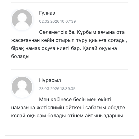
Гүлназ
02.02.2026 10:07:39
Сәлеметсіз бе. Құрбым аяғына ота
жасағаннан кейін отырып тұру қиынға соғады,
бірақ намаз оқуға ниеті бар. Қалай оқуына
болады
Нұрасыл
28.03.2026 18:39:35
Мен көбінесе бесін мен екінті
намазына жетіспимін өйткені сабағым обедте
кслай оқысам болады өтінем айтыныздаршы