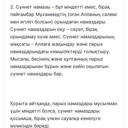
2. Сүннет намазы – бұл міндетті емес, бірақ
пайғамбар Мұхаммедтің (оған Алланың сәлемі
мен игілігі болсын) орындаған намаздары.
Сүннет намаздарын оқу – сауап, бірақ
орындамау күнә емес. Сүннет намаздарының
мақсаты – Аллаға жақындау және парыз
намаздарындағы кемшіліктерді толықтыру.
Мысалы, бесіннің және құптанның парыз
намаздарынан бұрын және кейін оқылатын
сүннет намаздары бар.
Қорыта айтқанда, парыз намаздары мұсылман
үшін міндетті болса, сүннет намаздары
қосымша, бірақ үлкен сауапқа кенелуге
мүмкіндік береді.