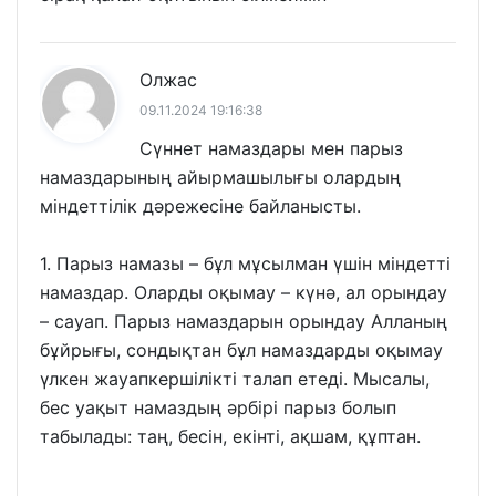
Олжас
09.11.2024 19:16:38
Сүннет намаздары мен парыз
намаздарының айырмашылығы олардың
міндеттілік дәрежесіне байланысты.
1. Парыз намазы – бұл мұсылман үшін міндетті
намаздар. Оларды оқымау – күнә, ал орындау
– сауап. Парыз намаздарын орындау Алланың
бұйрығы, сондықтан бұл намаздарды оқымау
үлкен жауапкершілікті талап етеді. Мысалы,
бес уақыт намаздың әрбірі парыз болып
табылады: таң, бесін, екінті, ақшам, құптан.