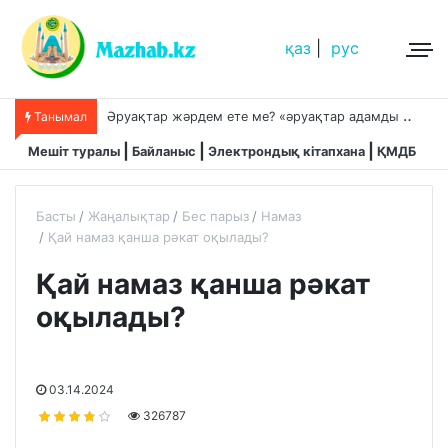
қаз
|
рус
Ә
руақтар жәрдем ете ме? «әруақтар адамды қорғап жүреді»,-дейді сол рас па?
Танымал
Мешіт туралы
Байланыс
Электрондық кітапхана
ҚМДБ
Басты
Жаңалықтар
Бес парыз
Намаз
Қай намаз қанша рәкат оқылады?
Қай намаз қанша рәкат
оқылады?
03.14.2024
326787