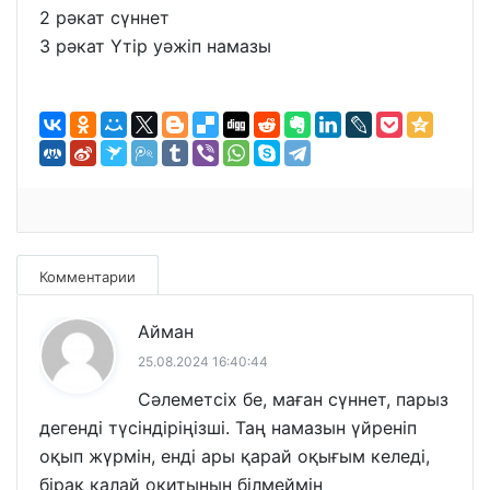
2 рәкат сүннет
3 рәкат Үтір уәжіп намазы
Комментарии
Айман
25.08.2024 16:40:44
Сәлеметсіх бе, маған сүннет, парыз
дегенді түсіндіріңізші. Таң намазын үйреніп
оқып жүрмін, енді ары қарай оқығым келеді,
бірақ қалай оқитынын білмеймін