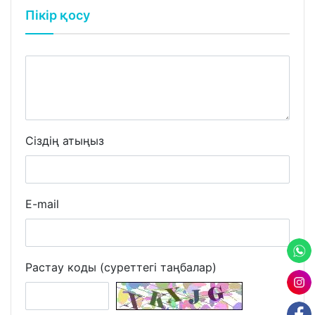
Пікір қосу
Сіздің атыңыз
E-mail
Растау коды (суреттегі таңбалар)