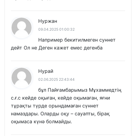
Нуржан
09.04.2025 01:00:32
Например бекитилмеген суннет
дейт Ол не Деген кажет емес дегенба
Нурай
02.06.2025 22:43:44
бұл Пайғамбарымыз Мұхаммедтің
с.ғ.с кейде оқыған, кейде оқымаған, яғни
тұрақты түрде орындамаған сүннет
намаздары. Оларды оқу – сауапты, бірақ
оқымаса күнә болмайды.