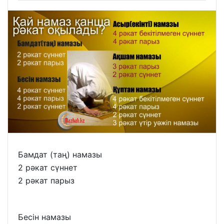
Бамдат (таң) намазы
2 рәкат сүннет
2 рәкат парыз
Бесін намазы