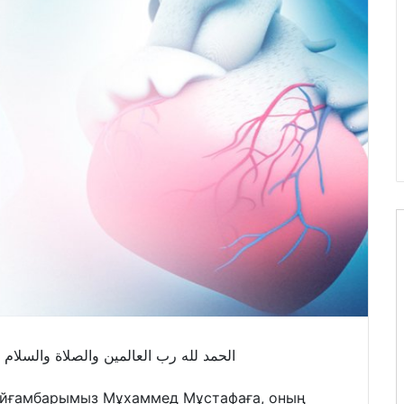
الحمد لله رب العالمين والصلاة والسلام
Пайғамбарымыз Мұхаммед Мұстафаға, оның