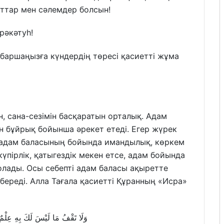
ттар мен сәлемдер болсын!
рәкәтуһ!
 баршаңызға күндердің төресі қасиетті жұма
, сана-сезімін басқаратын орталық. Адам
н бұйрық бойынша әрекет етеді. Егер жүрек
а, адам баласының бойында имандылық, көркем
күпірлік, қатыгездік мекен етсе, адам бойында
олады. Осы себепті адам баласы ақыретте
 береді. Алла Тағала қасиетті Құранның «Исра»
وَلَا تَقْفُ مَا لَيْسَ لَكَ بِهِ عِلْمٌ ۚ