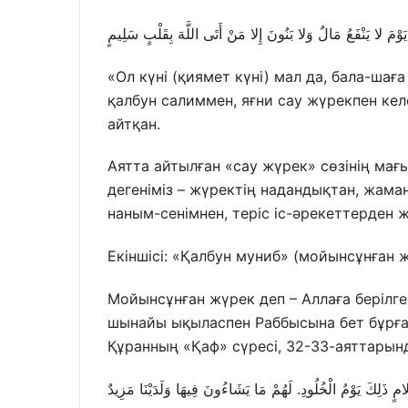
يَوْمَ لا يَنْفَعُ مَالٌ وَلا بَنُونَ إِلا مَنْ أَتَى اللَّهَ بِقَلْبٍ سَلِيمٍ
«Ол күні (қиямет күні) мал да, бала-шағ
қалбун салиммен, яғни сау жүрекпен келс
айтқан.
Аятта айтылған «сау жүрек» сөзінің ма
дегеніміз – жүректің надандықтан, жама
наным-сенімнен, теріс іс-әрекеттерден 
Екіншісі: «Қалбун муниб» (мойынсұнған 
Мойынсұнған жүрек деп – Аллаға берілге
шынайы ықыласпен Раббысына бет бұрған
Құранның «Қаф» сүресі, 32-33-аяттарын
ذَلِكَ يَوْمُ الْخُلُودِ. لَهُمْ مَا يَشَاءُونَ فِيهَا وَلَدَيْنَا مَزِيدٌ