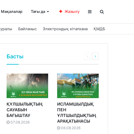
Мақалалар
Тағы да
Жазылу
туралы
Байланыс
Электрондық кітапхана
ҚМДБ
Басты
ҚҰЛШЫЛЫҚТЫҢ
ИСЛАМШЫЛДЫҚ
САУАБЫН
ПЕН
БАҒЫШТАУ
ҰЛТШЫЛДЫҚТЫҢ
АРАҚАТЫНАСЫ
07.08.2026
06.08.2026