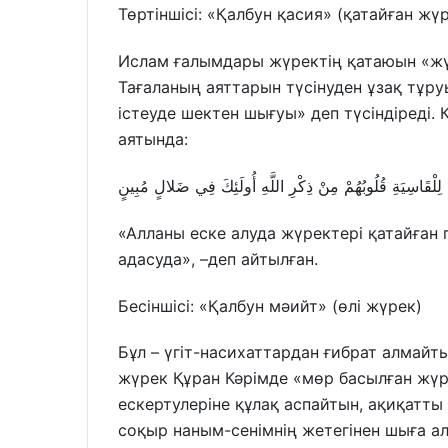
Төртіншісі: «Қалбун қасия» (қатайған жү
Ислам ғалымдары жүректің қатаюын «жү
Тағаланың аяттарын түсінуден ұзақ тұру
істеуде шектен шығуы» деп түсіндіреді. 
аятында:
 لِلْقَاسِيَةِ قُلُوبُهُمْ مِنْ ذِكْرِ اللَّهِ أُولَئِكَ فِي ضَلالٍ مُبِينٍ
«Алланы еске алуда жүректері қатайған 
адасуда», –деп айтылған.
Бесіншісі: «Қалбун мәийт» (өлі жүрек)
Бұл – үгіт-насихаттардан ғибрат алмайты
жүрек Құран Кәрімде «мөр басылған жүр
ескертулеріне құлақ аспайтын, ақиқатты
соқыр наным-сенімнің жетегінен шыға а