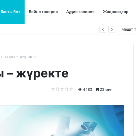
Басты бет
Бейне галерея
Аудио галерея
Жаңалықтар
ы қорғап жүреді»,-дейді сол рас па?
Мешіт 
 назары – жүректе
 – жүректе
4483
23 мин