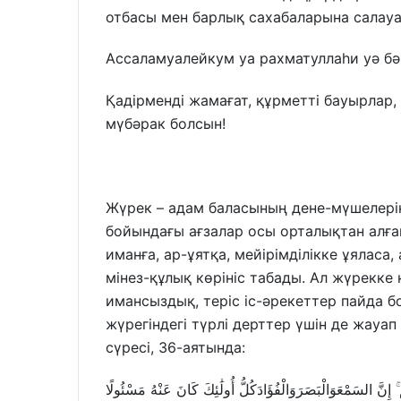
отбасы мен барлық сахабаларына салауа
Ассаламуалейкум уа рахматуллаһи уә бә
Қадірменді жамағат, құрметті бауырлар,
мүбәрак болсын!
Жүрек – адам баласының дене-мүшелерін
бойындағы ағзалар осы орталықтан алға
иманға, ар-ұятқа, мейірімділікке ұялас
мінез-құлық көрініс табады. Ал жүрекке 
имансыздық, теріс іс-әрекеттер пайда б
жүрегіндегі түрлі дерттер үшін де жауап
сүресі, 36-аятында:
 إِنَّ السَمْعَوَالْبَصَرَوَالْفُؤَادَكُلُّ أُولَٰئِكَ كَانَ عَنْهُ مَسْئُولًا