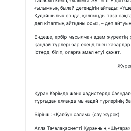
таласып келіп, ғылымға жүгініпті» деп б
ғылымның былай дегендігін айтады: «Үше
Құдайшылық сонда, қалпыңды таза сақт
деп кітаптың айтқаны осы», – деп айтуы
Ендеше, әрбір мұсылман адам жүректің р
қандай түрлері бар екендігінен хабардар
істерді біліп, оларға амал етуі қажет.
Жүрек
Құран Кәрімде және хадистерде баяндал
тұрғыдан алғанда мынадай түрлерінің бар
Бірінші: «Қалбун салим» (сау жүрек)
Алла Тағалақасиетті Құранның «Шұғара» 