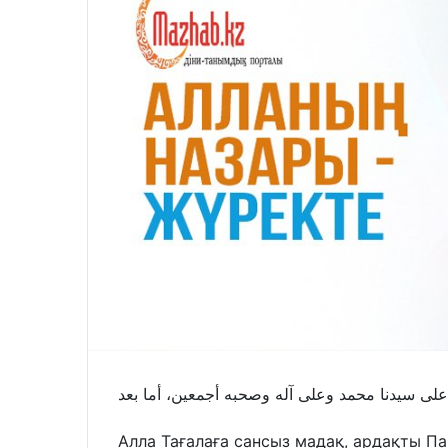
 على سيدنا محمد وعلى آله وصحبه أجمعين، أما بعد
Алла Тағалаға сансыз мадақ, ардақты 