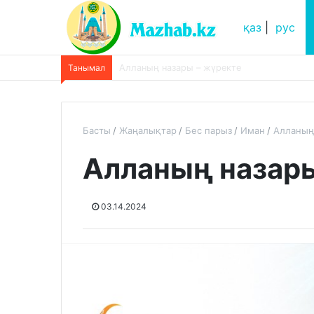
қаз
|
рус
Танымал
Әруақтар жәрдем ете ме? «әруақтар адамд
Басты
Жаңалықтар
Бес парыз
Иман
Алланың
Алланың назары
03.14.2024