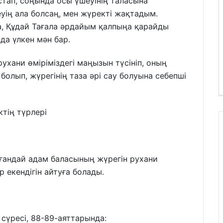
астап, соңында осы үшеуінің таласына
уің ала болсаң, мен жүректі жақтадым.
а, Құдай Тағала әрдайым қалпыңа қарайды
нда үлкен мән бар.
ухани өміріміздегі маңызын түсініп, оның
 болып, жүрегінің таза әрі сау болуына себепші
тің түрлері
ғандай адам баласының жүрегін рухани
 екендігін айтуға болады.
сүресі, 88-89-аяттарында: