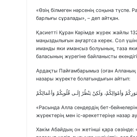
«Өзің білмеген нәрсенің соңына түспе. 
барлығы сұралады», – деп айтқан.
Қасиетті Құран Кәрімде жүрек жайлы 13
маңыздылығын аңғартса керек. Сол үшін
иманды яки имансыз болуының, таза яки
баласының жүрегіне байланысты екендігі
Ардақты Пайғамбарымыз (оған Алланың 
назары жүректе болатындығын айтып:
وَرِكُمْ وَأمْوَالِكُمْ، وَلَكِنْ يَنْظُرُ إِلَـى قُلُوبِكُمْ وَأعْمَالِكُمْ
«Расында Алла сендердің бет-бейнелері
жүректерің мен іс-әрекеттеріңе назар а
Хакім Абайдың он жетінші қара сөзінде: 