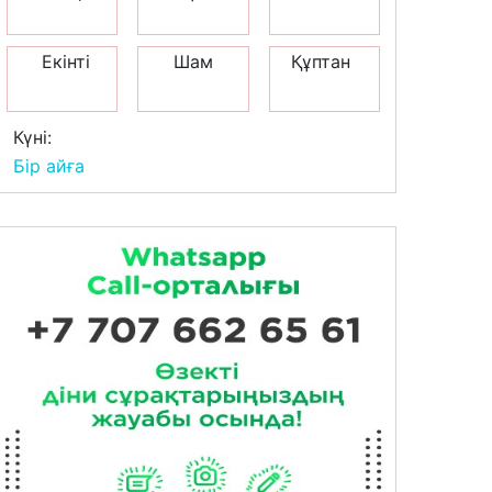
Екінті
Шам
Құптан
Күні:
Бір айға