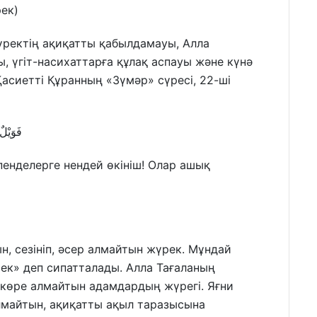
рек)
ректің ақиқатты қабылдамауы, Алла
ы, үгіт-насихаттарға құлақ аспауы және күнә
Қасиетті Құранның «Зүмәр» сүресі, 22-ші
فَوَيْلٌ
пенделерге нендей өкініш! Олар ашық
н, сезініп, әсер алмайтын жүрек. Мұндай
ек» деп сипатталады. Алла Тағаланың
 көре алмайтын адамдардың жүрегі. Яғни
лмайтын, ақиқатты ақыл таразысына