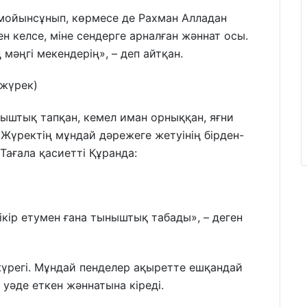
е мойынсұнып, көрмесе де Рахман Алладан
н келсе, міне сендерге арналған жәннат осы.
 мәңгі мекендерің», – деп айтқан.
 жүрек)
ныштық тапқан, кемел иман орныққан, яғни
Жүректің мұндай дәрежеге жетуінің бірден-
 Тағала қасиетті Құранда:
ікір етумен ғана тыныштық табады», – деген
жүрегі. Мұндай пенделер ақыретте ешқандай
уәде еткен жәннатына кіреді.