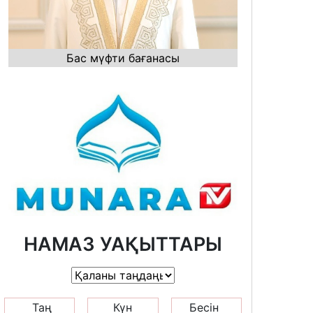
Бас мүфти бағанасы
НАМАЗ УАҚЫТТАРЫ
Таң
Күн
Бесін