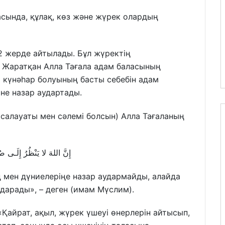
Расында, құлақ, көз және жүрек олардың
2 жерде айтылады. Бұл жүректің
 Жаратқан Алла Тағала адам баласының
 күнәһар болуының басты себебін адам
не назар аудартады.
салауаты мен сәлемі болсын) Алла Тағаланың
إِنَّ اللهَ لا يَنْظُرُ إِلَـى صُ
ң мен дүниелеріңе назар аудармайды, алайда
ударады», – деген (имам Мүслим).
«Қайрат, ақыл, жүрек үшеуі өнерлерін айтысып,