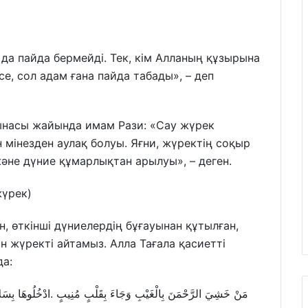
а да пайда бермейді. Тек, кім Алланың құзырына
е, сол адам ғана пайда табады», – деп
ғынасы жайында имам Рази: «Сау жүрек
н мінезден аулақ болуы. Яғни, жүректің соқыр
және дүние құмарлықтан арылуы», – деген.
жүрек)
н, өткінші дүниелердің бұғауынан құтылған,
 жүректі айтамыз. Алла Тағала қасиетті
да:
مَنْ خَشِيَ الرَّحْمَنَ بِالْغَيْبِ وَجَاءَ بِقَلْبٍ مُنِيبٍ .ادْخُلُوهَا بِسَلامٍ 