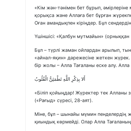
«Кім жән-тәнімен бет бұрып, әмірлерін
қорықса және Аллаға бет бұрған жүрекпе
Оған амандықпен кіріңдер. Бұл сендердің
Үшіншісі: «Қалбун мутмайын» (орныққан
Бұл – түрлі жаман ойлардан арылып, ты
«айнал-яқин» дәрежесіне жеткен жүрек. 
бір жолы – Алла Тағаланы еске алу. Алла
أَلا بِذِكْرِ اللَّهِ تَطْمَئِنُّ الْقُلُوبُ
«Біліп қойыңдар! Жүректер тек Алланы з
(«Рағыд» сүресі, 28-аят).
Міне, бұл – шынайы мүмин пенделердің 
қиындық көрмейді. Олар Алла Тағаланың 