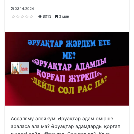
03.14.2024
8013
3 мин
Ассаляму алейкум! Әруақтар адам өміріне
араласа ала ма? Әруақтар адамдарды қорғап
жүреді дейді, біреулер. Сол рас па? Кана.