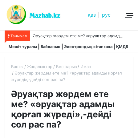
қаз
|
рус
Ә
руақтар жәрдем ете ме? «әруақтар адамды қорғап жүреді»,-дейді сол рас па?
Танымал
Мешіт туралы
Байланыс
Электрондық кітапхана
ҚМДБ
Басты
Жаңалықтар
Бес парыз
Иман
Әруақтар жәрдем ете ме? «әруақтар адамды қорғап
жүреді»,-дейді сол рас па?
Әруақтар жәрдем ете
ме? «әруақтар адамды
қорғап жүреді»,-дейді
сол рас па?