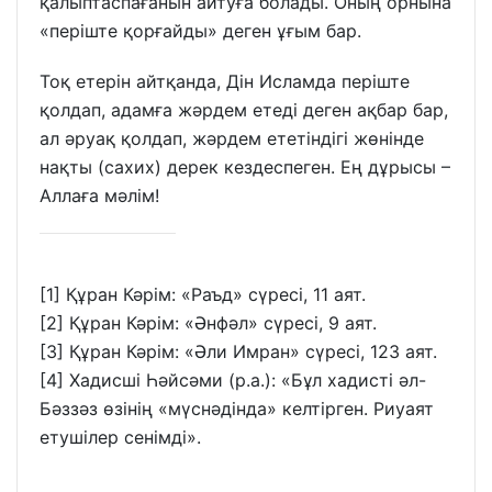
қалыптаспағанын айтуға болады. Оның орнына
«періште қорғайды» деген ұғым бар.
Тоқ етерін айтқанда, Дін Исламда періште
қолдап, адамға жәрдем етеді деген ақбар бар,
ал әруақ қолдап, жәрдем ететіндігі жөнінде
нақты (сахих) дерек кездеспеген. Ең дұрысы –
Аллаға мәлім!
[1] Құран Кәрім: «Раъд» сүресі, 11 аят.
[2] Құран Кәрім: «Әнфәл» сүресі, 9 аят.
[3] Құран Кәрім: «Әли Имран» сүресі, 123 аят.
[4] Хадисші Һәйсәми (р.а.): «Бұл хадисті әл-
Бәззәз өзінің «мүснәдінда» келтірген. Риуаят
етушілер сенімді».