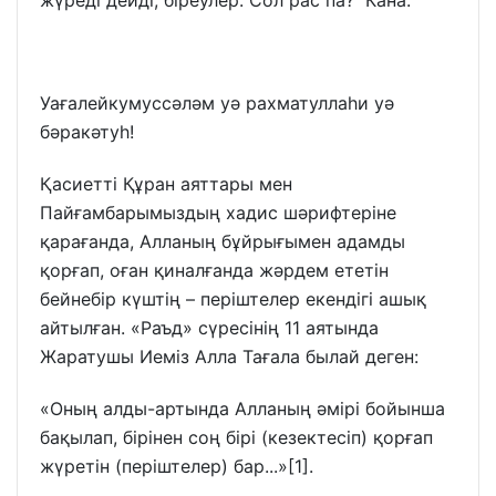
Уағалейкумуссәләм уә рахматуллаһи уә
бәракәтуһ!
Қасиетті Құран аяттары мен
Пайғамбарымыздың хадис шәрифтеріне
қарағанда, Алланың бұйрығымен адамды
қорғап, оған қиналғанда жәрдем ететін
бейнебір күштің – періштелер екендігі ашық
айтылған. «Раъд» сүресінің 11 аятында
Жаратушы Иеміз Алла Тағала былай деген:
«Оның алды-артында Алланың әмірі бойынша
бақылап, бірінен соң бірі (кезектесіп) қорғап
жүретін (періштелер) бар...»[1].