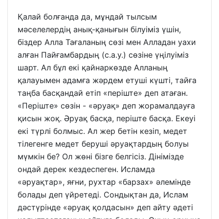
Қалай болғанда да, мұндай тылсым
мәселелердің анық-қанығын білуіміз үшін,
біздер Алла Тағаланың сөзі мен Алладан уахи
алған Пайғамбардың (с.а.у.) сөзіне үңілуіміз
шарт. Ал бұл екі қайнаркөзде Алланың
қалауымен адамға жәрдем етуші күшті, тайға
таңба басқандай етіп «періште» деп атаған.
«Періште» сөзін - «әруақ» деп жорамалдауға
қисын жоқ. Әруақ басқа, періште басқа. Екеуі
екі түрлі болмыс. Ал жер бетін кезіп, медет
тілегенге медет беруші әруақтардың болуы
мүмкін бе? Ол жөні бізге белгісіз. Дінімізде
ондай дерек кездеспеген. Исламда
«әруақтар», яғни, рухтар «барзах» әлемінде
болады деп үйретеді. Сондықтан да, Ислам
дәстүрінде «әруақ қолдасын» деп айту әдеті