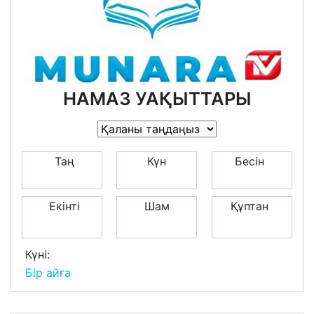
НАМАЗ УАҚЫТТАРЫ
Таң
Күн
Бесін
Екінті
Шам
Құптан
Күні:
Бір айға