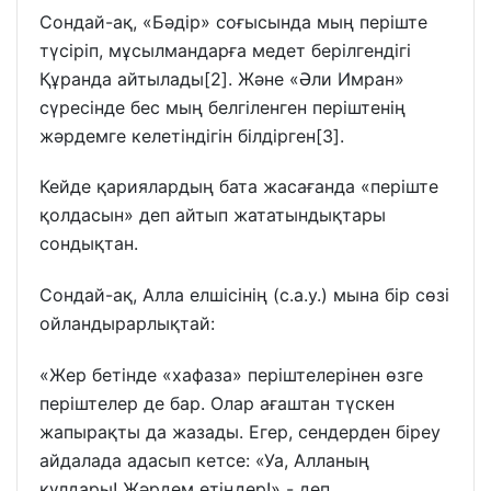
Сондай-ақ, «Бәдір» соғысында мың періште
түсіріп, мұсылмандарға медет берілгендігі
Құранда айтылады[2]. Және «Әли Имран»
сүресінде бес мың белгіленген періштенің
жәрдемге келетіндігін білдірген[3].
Кейде қариялардың бата жасағанда «періште
қолдасын» деп айтып жататындықтары
сондықтан.
Сондай-ақ, Алла елшісінің (с.а.у.) мына бір сөзі
ойландырарлықтай:
«Жер бетінде «хафаза» періштелерінен өзге
періштелер де бар. Олар ағаштан түскен
жапырақты да жазады. Егер, сендерден біреу
айдалада адасып кетсе: «Уа, Алланың
құлдары! Жәрдем етіңдер!» - деп