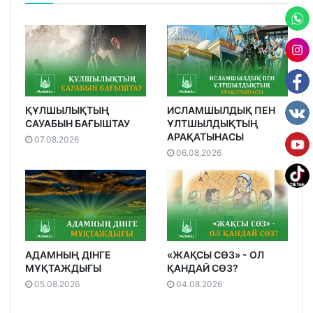
ҚҰЛШЫЛЫҚТЫҢ
ИСЛАМШЫЛДЫҚ ПЕН
САУАБЫН БАҒЫШТАУ
ҰЛТШЫЛДЫҚТЫҢ
АРАҚАТЫНАСЫ
07.08.2026
06.08.2026
АДАМНЫҢ ДІНГЕ
«ЖАҚСЫ СӨЗ» - ОЛ
МҰҚТАЖДЫҒЫ
ҚАНДАЙ СӨЗ?
05.08.2026
04.08.2026