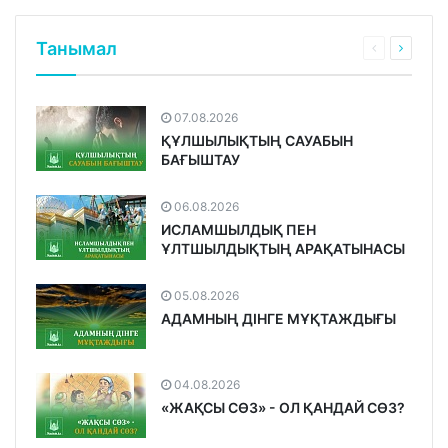
Танымал
07.08.2026
ҚҰЛШЫЛЫҚТЫҢ САУАБЫН
БАҒЫШТАУ
06.08.2026
ИСЛАМШЫЛДЫҚ ПЕН
ҰЛТШЫЛДЫҚТЫҢ АРАҚАТЫНАСЫ
05.08.2026
АДАМНЫҢ ДІНГЕ МҰҚТАЖДЫҒЫ
04.08.2026
«ЖАҚСЫ СӨЗ» - ОЛ ҚАНДАЙ СӨЗ?