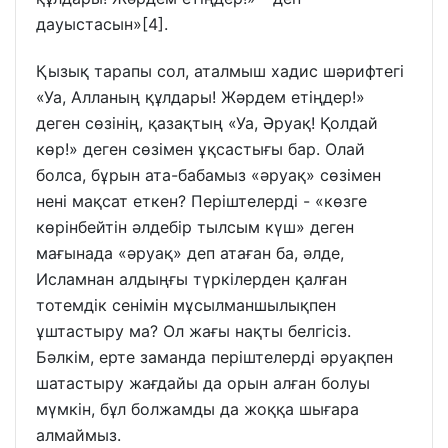
дауыстасын»[4].
Қызық тарапы сол, аталмыш хадис шәрифтегі
«Уа, Алланың құлдары! Жәрдем етіңдер!»
деген сөзінің, қазақтың «Уа, Әруақ! Қолдай
көр!» деген сөзімен ұқсастығы бар. Олай
болса, бұрын ата-бабамыз «әруақ» сөзімен
нені мақсат еткен? Періштелерді - «көзге
көрінбейтін әлдебір тылсым күш» деген
мағынада «әруақ» деп атаған ба, әлде,
Исламнан алдыңғы түркілерден қалған
тотемдік сенімін мұсылманшылықпен
ұштастыру ма? Ол жағы нақты белгісіз.
Бәлкім, ерте заманда періштелерді әруақпен
шатастыру жағдайы да орын алған болуы
мүмкін, бұл болжамды да жоққа шығара
алмаймыз.