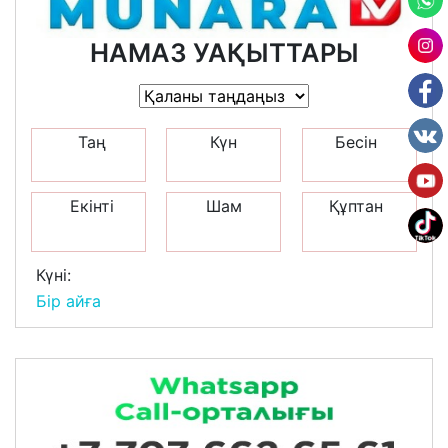
НАМАЗ УАҚЫТТАРЫ
Таң
Күн
Бесін
Екінті
Шам
Құптан
Күні:
Бір айға