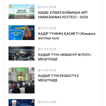
17.03.2026
ҚМДБ: ЕЛІМІЗ БОЙЫНША АЙТ
НАМАЗЫНЫҢ КЕСТЕСІ - 2026
17.03.2026
ҚАДІР ТҮНІНІҢ ҚАСИЕТІ (Жиырма
жетінші күн)
17.03.2026
ҚАДЫР ТҮНІ «МӘШҺҮР ЖҮСІП»
МЕШІТІНДЕ
17.03.2026
ҚАДЫР ТҮНІ ЕКІБАСТҰЗ
МЕШІТІНДЕ
16.03.2026