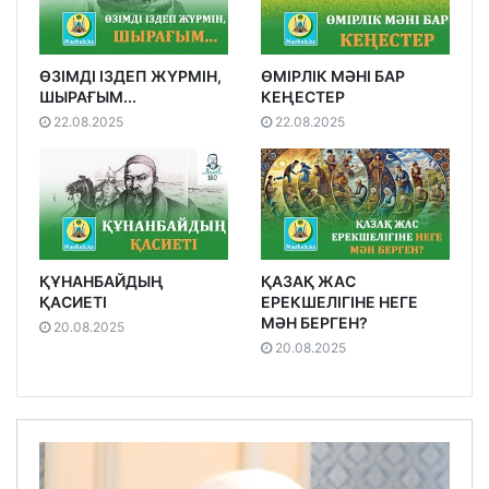
ӨЗІМДІ ІЗДЕП ЖҮРМІН,
ӨМІРЛІК МӘНІ БАР
ШЫРАҒЫМ...
КЕҢЕСТЕР
22.08.2025
22.08.2025
ҚҰНАНБАЙДЫҢ
ҚАЗАҚ ЖАС
ҚАСИЕТІ
ЕРЕКШЕЛІГІНЕ НЕГЕ
МӘН БЕРГЕН?
20.08.2025
20.08.2025