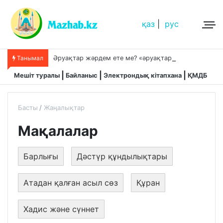
қаз
|
рус
Ә
руақтар жәрдем ете ме? «әруақтар адамды қорғап жүреді»,-дейді сол рас па?
Танымал
Мешіт туралы
Байланыс
Электрондық кітапхана
ҚМДБ
Басты
Жаңалықтар
Мақалалар
Барлығы
Дәстүр құндылықтары
Атадан қалған асыл сөз
Құран
Хадис және сүннет