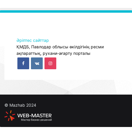
Әріптес сайттар
ҚМДБ, Павлодар облысы өкілдігінің ресми
ақпараттық, рухани-ағарту порталы
© Mazhab 2024