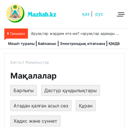
қаз
|
рус
Ә
руақтар жәрдем ете ме? «әруақтар адамды қорғап жүреді»,-дейді сол рас па?
Танымал
Мешіт туралы
Байланыс
Электрондық кітапхана
ҚМДБ
Басты
Жаңалықтар
Мақалалар
Барлығы
Дәстүр құндылықтары
Атадан қалған асыл сөз
Құран
Хадис және сүннет