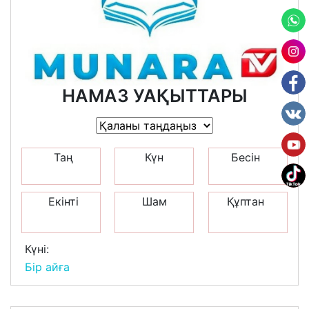
НАМАЗ УАҚЫТТАРЫ
Таң
Күн
Бесін
Екінті
Шам
Құптан
Күні:
Бір айға