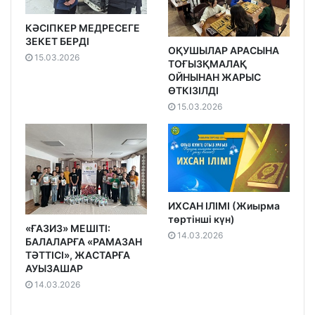
КӘСІПКЕР МЕДРЕСЕГЕ
ЗЕКЕТ БЕРДІ
ОҚУШЫЛАР АРАСЫНА
15.03.2026
ТОҒЫЗҚМАЛАҚ
ОЙНЫНАН ЖАРЫС
ӨТКІЗІЛДІ
15.03.2026
ИХСАН ІЛІМІ (Жиырма
төртінші күн)
«ҒАЗИЗ» МЕШІТІ:
14.03.2026
БАЛАЛАРҒА «РАМАЗАН
ТӘТТІСІ», ЖАСТАРҒА
АУЫЗАШАР
14.03.2026