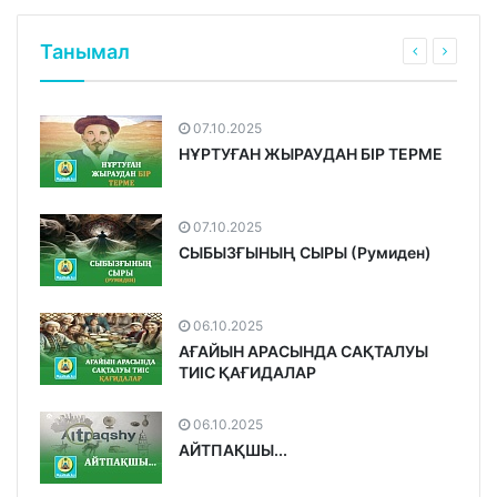
Танымал
07.10.2025
НҰРТУҒАН ЖЫРАУДАН БІР ТЕРМЕ
07.10.2025
СЫБЫЗҒЫНЫҢ СЫРЫ (Румиден)
06.10.2025
АҒАЙЫН АРАСЫНДА САҚТАЛУЫ
ТИІС ҚАҒИДАЛАР
06.10.2025
АЙТПАҚШЫ...