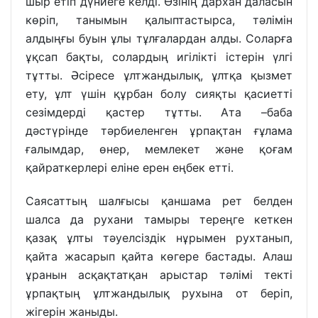
шыр етіп дүниеге келді. Өзінің дархан даласын
көріп, танымын қалыптастырса, тәлімін
алдыңғы буын ұлы тұлғалардан алды. Соларға
ұқсап бақты, солардың игілікті істерін үлгі
тұтты. Әсіресе ұлтжандылық, ұлтқа қызмет
ету, ұлт үшін құрбан болу сияқты қасиетті
сезімдерді қастер тұтты. Ата –баба
дәстүрінде тәрбиеленген ұрпақтан ғұлама
ғалымдар, өнер, мемлекет және қоғам
қайраткерлері еліне ерен еңбек етті.
Саясаттың шалғысы қаншама рет белден
шалса да рухани тамыры тереңге кеткен
қазақ ұлты тәуелсіздік нұрымен рухтанып,
қайта жасарып қайта көгере бастады. Алаш
ұранын асқақтатқан арыстар тәлімі текті
ұрпақтың ұлтжандылық рухына от беріп,
жігерін жаныды.