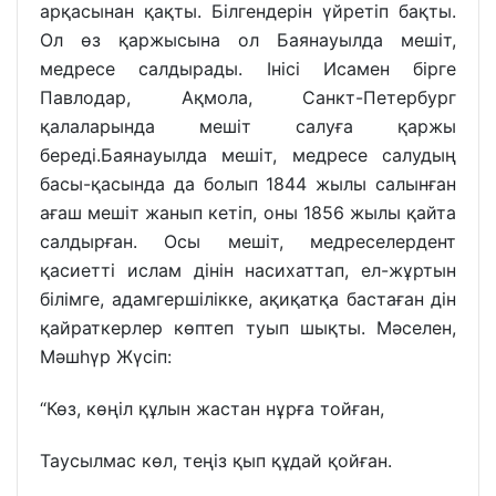
арқасынан қақты. Білгендерін үйретіп бақты.
Ол өз қаржысына ол Баянауылда мешіт,
медресе салдырады. Інісі Исамен бірге
Павлодар, Ақмола, Санкт-Петербург
қалаларында мешіт салуға қаржы
береді.Баянауылда мешіт, медресе салудың
басы-қасында да болып 1844 жылы салынған
ағаш мешіт жанып кетіп, оны 1856 жылы қайта
салдырған. Осы мешіт, медреселердент
қасиетті ислам дінін насихаттап, ел-жұртын
білімге, адамгершілікке, ақиқатқа бастаған дін
қайраткерлер көптеп туып шықты. Мәселен,
Мәшһүр Жүсіп:
“Көз, көңіл құлын жастан нұрға тойған,
Таусылмас көл, теңіз қып құдай қойған.