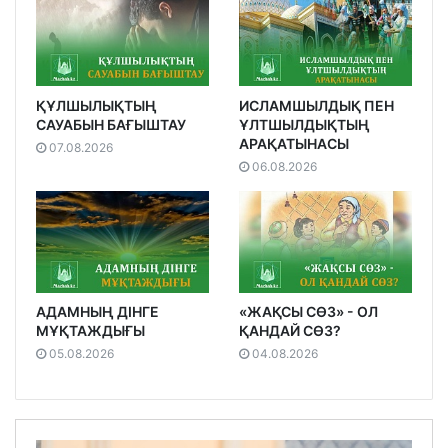
ҚҰЛШЫЛЫҚТЫҢ
ИСЛАМШЫЛДЫҚ ПЕН
САУАБЫН БАҒЫШТАУ
ҰЛТШЫЛДЫҚТЫҢ
АРАҚАТЫНАСЫ
07.08.2026
06.08.2026
АДАМНЫҢ ДІНГЕ
«ЖАҚСЫ СӨЗ» - ОЛ
МҰҚТАЖДЫҒЫ
ҚАНДАЙ СӨЗ?
05.08.2026
04.08.2026