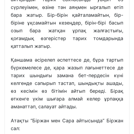
сүрлеуімен, өзіне тән аяңмен ырғалып өтіп
бара жатыр. Бір-бірін қайталамайтын, бір-
біріне ұқсамайтын кезеңдер, бірін-бірі басып
озып бара жатқан ұрпақ жалғастығы,
қоғамдық өзгерістер тарих томдарында
қатталып жатыр.
Қаншама әсірелеп әспеттесе де, бұра тартып
бүркемелесе де, қара жазып лағынеттесе де
тарих шындығы замана бет-пердесін күні
келгенде сапырып тастап, шындықты ашады,
өз кесімін өз бітімін айтып береді. Бірақ
өткенге үкім шығара алмай келер ұрпаққа
аманаттап, салауат айтады.
Атақты “Біржан мен Сара айтысында” Біржан
сал: