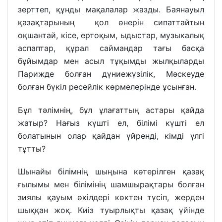
зерттеп, құнды мақалалар жазды. Баянауыл
қазақтарының қол өнерін сипаттайтын
оқшантай, кісе, ертоқым, ыдыстар, музыкалық
аспаптар, құрал саймандар тағы басқа
бұйымдар мен асыл тұқымды жылқыларды
Парижде болған дүниежүзілік, Мәскеуде
болған бүкіл ресейлік көрмелерінде ұсынған.
Бұл тәлімнің, бұл ұлағаттың астары қайда
жатыр? Нағыз күшті ел, білімі күшті ел
болатынын олар қайдан үйренді, кімді үлгі
тұтты?
Шынайы білімнің шыңына көтерілген қазақ
ғылымы мен білімінің шамшырақтары болған
зиялы қауым өкілдері көктен түсіп, жерден
шыққан жоқ. Киіз туырлықты қазақ үйінде