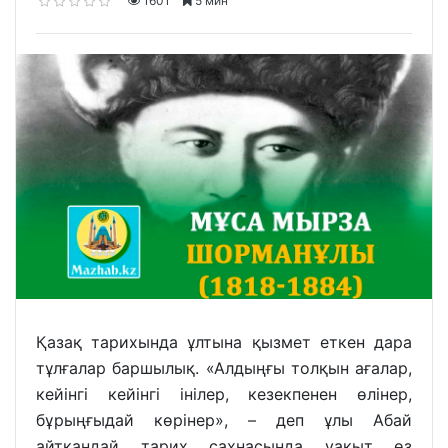
1601
5 мин
Қазақ тарихында ұлтына қызмет еткен дара
тұлғалар баршылық. «Алдыңғы толқын ағалар,
кейінгі кейінгі інілер, кезекпенен өлінер,
бұрыңғыдай көрінер», – деп ұлы Абай
айтқандай тарих сахнасында уақыт өз