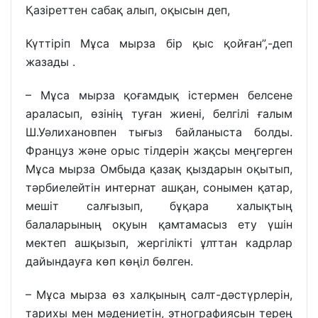
Қазіреттен сабақ алып, оқысын деп,
Күттіріп Мұса мырза бір қыс қойған”,-деп
жазады .
– Мұса мырза қоғамдық істермен белсене
араласып, өзінің туған жиені, белгілі ғалым
Ш.Уәлихановпен тығыз байланыста болды.
Француз және орыс тілдерін жақсы меңгерген
Мұса мырза Омбыда қазақ қыздарын оқытып,
тәрбиелейтін интернат ашқан, сонымен қатар,
мешіт салғызып, бұқара халықтың
балаларының оқуын қамтамасыз ету үшін
мектеп ашқызып, жергілікті ұлттан кадрлар
дайындауға көп көңіл бөлген.
– Мұса мырза өз халқының салт-дәстүрлерін,
тарихы мен мәдениетін, этнографиясын терең