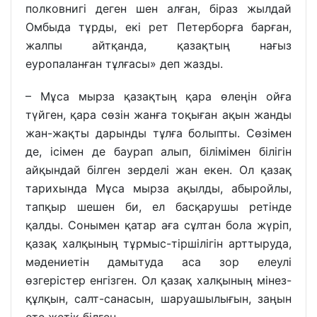
полковнигі деген шен алған, бі­раз жылдай
Омбыда тұрды, екі рет Петерборға барған,
жалпы айтқанда, қа­зақтың нағыз
еуропаланған тұл­ғасы» деп жазды.
– Мұса мырза қазақтың қара өлеңін ойға
түйген, қара сөзін жанға тоқыған ақын жанды
жан-жақты дарынды тұлға болыпты. Сөзімен
де, ісімен де баурап алып, білімімен білігін
айқындай білген зерделі жан екен. Ол қазақ
тарихында Мұса мырза ақылды, абыройлы,
тапқыр шешен би, ел басқарушы ретінде
қалды. Сонымен қатар аға сұлтан бола жүріп,
қазақ халқының тұрмыс-тіршілігін арттыруда,
мәдениетін дамытуда аса зор елеулі
өзгерістер енгізген. Ол қазақ халқының мінез-
құлқын, салт-санасын, шаруашылығын, заңын