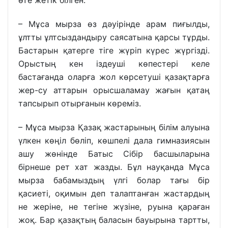
өте жетік білген.
– Мұса мырза өз дәуірінде арам пиғылды,
ұлтты ұлтсыздандыру саясатына қарсы тұрды.
Бастарын қатерге тіге жүріп күрес жүргізді.
Орыстың кен іздеуші көпестері келе
бастағанда оларға жол көрсетуші қазақтарға
жер-су аттарын орысшаламау жағын қатаң
тапсырып отырғанын көреміз.
– Мұса мырза Қазақ жастарының білім алуына
үлкен көңіл бөліп, көшпелі дала гимназиясын
ашу жөнінде Батыс Сібір басшыларына
бірнеше рет хат жазды. Бұл науқанда Мұса
мырза бабамыздың үлгі болар тағы бір
қасиеті, оқимын деп талаптанған жастардың
не жеріне, не тегіне жүзіне, руына қараған
жоқ. Бар қазақтың баласын бауырына тартты,