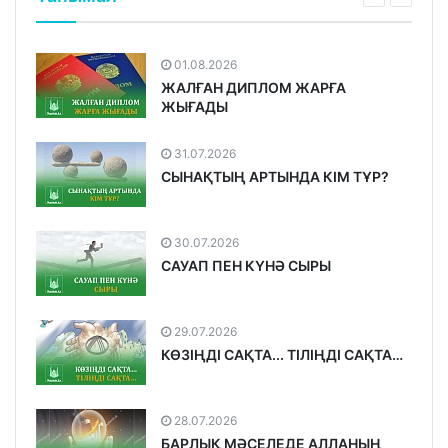
01.08.2026
ЖАЛҒАН ДИПЛОМ ЖАРҒА
ЖЫҒАДЫ
31.07.2026
СЫНАҚТЫҢ АРТЫНДА КІМ ТҰР?
30.07.2026
САУАП ПЕН КҮНӘ СЫРЫ
29.07.2026
КӨЗІҢДІ САҚТА... ТІЛІҢДІ САҚТА…
28.07.2026
БАРЛЫҚ МӘСЕЛЕДЕ АЛЛАНЫҢ