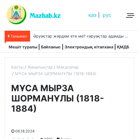
қаз
|
рус
Ә
руақтар жәрдем ете ме? «әруақтар адамды қорғап жүреді»,-дейді сол рас па?
Танымал
Мешіт туралы
Байланыс
Электрондық кітапхана
ҚМДБ
Басты
Жаңалықтар
Мақалалар
МҰСА МЫРЗА ШОРМАНҰЛЫ (1818-1884)
МҰСА МЫРЗА
ШОРМАНҰЛЫ (1818-
1884)
06.18.2024