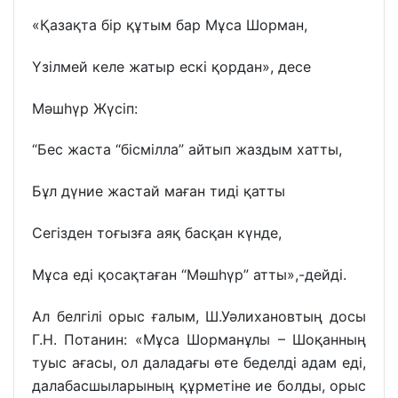
«Қазақта бір құтым бар Мұса Шорман,
Үзілмей келе жатыр ескі қордан», десе
Мәшһүр Жүсіп:
“Бес жаста “бісмілла” айтып жаздым хатты,
Бұл дүние жастай маған тиді қатты
Сегізден тоғызға аяқ басқан күнде,
Мұса еді қосақтаған “Мәшһүр” атты»,-дейді.
Ал белгілі орыс ғалым, Ш.Уәлихановтың досы
Г.Н. Потанин: «Мұса Шорманұлы – Шоқанның
туыс ағасы, ол да­ла­дағы өте беделді адам еді,
далабас­шы­ларының құрметіне ие болды, орыс