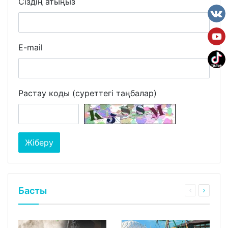
Сіздің атыңыз
E-mail
Растау коды (суреттегі таңбалар)
Басты