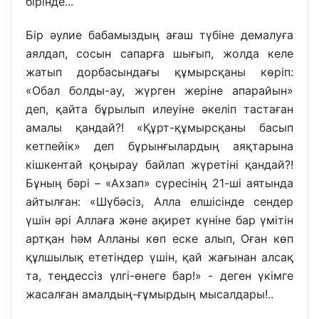
бірінде...
Бір әулие бабамыздың ағаш түбіне демалуға
аялдап, сосын сапарға шығып, жолда келе
жатып дорбасындағы құмырсқаны көріп:
«Обал болды-ау, жүрген жеріне апарайын»
деп, қайта бұрылып илеуіне әкеліп тастаған
амалы қандай?! «Құрт-құмырсқаны басып
кетпейік» деп бұрынғылардың аяқтарына
кішкентай қоңырау байлап жүретіні қандай?!
Бұның бәрі – «Аxзап» сүресінің 21-ші аятында
айтылған: «Шүбәсіз, Алла елшісінде сендер
үшін әрі Аллаға және ақирет күніне бар үмітін
артқан һәм Алланы көп еске алып, Оған көп
құлшылық ететіндер үшін, қай жағынан алсақ
та, теңдессіз үлгі-өнеге бар!» - деген үкімге
жасалған амалдың-ғұмырдың мысалдары!..