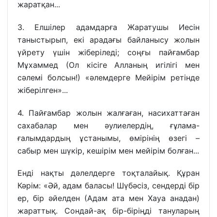
жаратқан...
3. Елшілер адамдарға Жаратушы Иесін
таныстырып, екі арадағы байланысу жолын
үйрету үшін жіберіледі; соңғы пайғамбар
Мұхаммед (Ол кісіге Алланың игілігі мен
сәлемі болсын!) «әлемдерге Мейірім ретінде
жіберілген»...
4. Пайғамбар жолын жалғаған, насихаттаған
сахабалар мен әулиелердің, ғұлама-
ғалымдардың ұстанымы, өмірінің өзегі –
сабыр мен шүкір, кешірім мен мейірім болған...
Енді нақты дәлелдерге тоқталайық. Құран
Кәрім: «Әй, адам баласы! Шүбәсіз, сендерді бір
ер, бір әйелден (Адам ата мен Хауа анадан)
жараттық. Сондай-ақ бір-біріңді тануларың