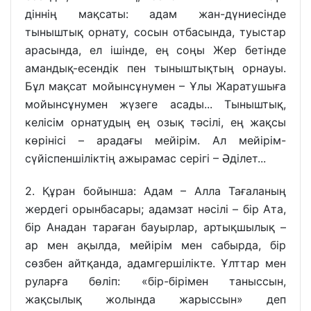
діннің мақсаты: адам жан-дүниесінде
тыныштық орнату, сосын отбасында, туыстар
арасында, ел ішінде, ең соңы Жер бетінде
амандық-есендік пен тыныштықтың орнауы.
Бұл мақсат мойынсұнумен – Ұлы Жаратушыға
мойынсұнумен жүзеге асады... Тыныштық,
келісім орнатудың ең озық тәсілі, ең жақсы
көрінісі – арадағы мейірім. Ал мейірім-
сүйіспеншіліктің ажырамас серігі – Әділет...
2. Құран бойынша: Адам – Алла Тағаланың
жердегі орынбасары; адамзат нәсілі – бір Ата,
бір Анадан тараған бауырлар, артықшылық –
ар мен ақылда, мейірім мен сабырда, бір
сөзбен айтқанда, адамгершілікте. Ұлттар мен
руларға бөліп: «бір-бірімен таныссын,
жақсылық жолында жарыссын» деп