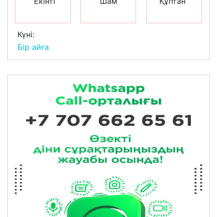
Екінті
Шам
Құптан
Күні:
Бір айға