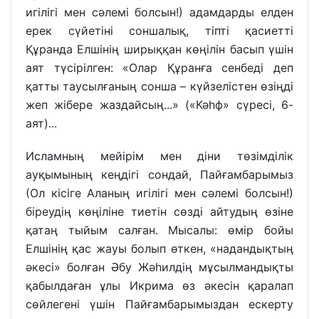
игілігі мен сәлемі болсын!) адамдарды елден
ерек сүйетіні соншалық, тіпті қасиетті
Құранда Елшінің ширыққан көңілін басып үшін
аят түсірілген: «Олар Құранға сенбеді деп
қатты таусылғаның сонша – күйзелістен өзіңді
жеп жібере жаздайсың...» («Кәһф» сүресі, 6-
аят)...
Исламның мейірім мен діни төзімділік
ауқымының кеңдігі сондай, Пайғамбарымыз
(Ол кісіге Аланың игілігі мен сәлемі болсын!)
біреудің көңіліне тиетін сөзді айтудың өзіне
қатаң тыйым салған. Мысалы: өмір бойы
Елшінің қас жауы болып өткен, «надандықтың
әкесі» болған Әбу Жәһилдің мұсылмандықты
қабылдаған ұлы Икрима өз әкесін қаралап
сөйлегені үшін Пайғамбарымыздан ескерту