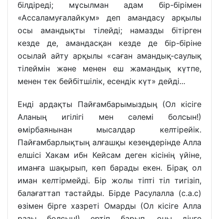
білдіреді; мұсылман адам бір-бірімен
«Ассаламуғалайкум» деп амандасу арқылы
осы амандықты тілейді; намазды бітірген
кезде де, амандасқан кезде де бір-біріне
осылай айту арқылы «саған амандық-саулық
тілеймін және менен еш жамандық күтпе,
менен тек бейбітшілік, есендік күт» дейді...
Енді ардақты Пайғамбарымыздың (Ол кісіге
Аланың игілігі мен сәлемі болсын!)
өмірбаянынан мысалдар келтірейік.
Пайғамбарлықтың алғашқы кезеңдерінде Алла
елшісі Хакам ибн Кейсам деген кісінің үйіне,
иманға шақырып, көп барады екен. Бірақ ол
иман келтірмейді. Бір жолы тіпті тіл тигізіп,
балағаттап тастайды. Бірде Расулалла (с.а.с)
өзімен бірге хазреті Омарды (Ол кісіге Алла
разы болсын!) ертіп барып, оны дінге