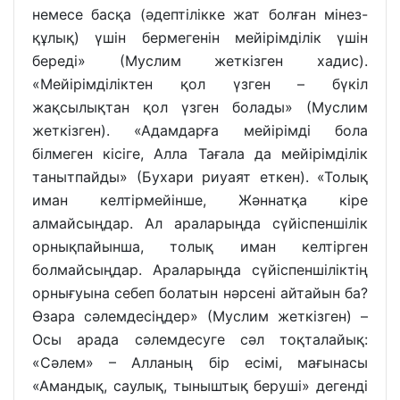
немесе басқа (әдептілікке жат болған мінез-
құлық) үшін бермегенін мейірімділік үшін
береді» (Муслим жеткізген хадис).
«Мейірімділіктен қол үзген – бүкіл
жақсылықтан қол үзген болады» (Муслим
жеткізген). «Адамдарға мейірімді бола
білмеген кісіге, Алла Тағала да мейірімділік
танытпайды» (Бухари риуаят еткен). «Толық
иман келтірмейінше, Жәннатқа кіре
алмайсыңдар. Ал араларыңда сүйіспеншілік
орнықпайынша, толық иман келтірген
болмайсыңдар. Араларыңда сүйіспеншіліктің
орнығуына себеп болатын нәрсені айтайын ба?
Өзара сәлемдесіңдер» (Муслим жеткізген) –
Осы арада сәлемдесуге сәл тоқталайық:
«Сәлем» – Алланың бір есімі, мағынасы
«Амандық, саулық, тыныштық беруші» дегенді