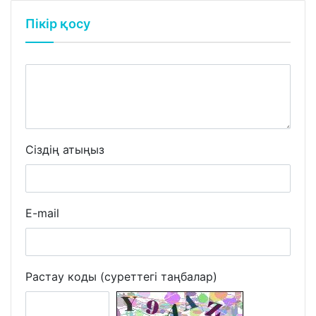
Пікір қосу
Сіздің атыңыз
E-mail
Растау коды (суреттегі таңбалар)