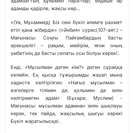
адамзаттың құнымен пара-пар; ендеше әр
адамды қадірле, жақсы көр...
«(Уа, Мұхаммед) Біз сені бүкіл әлемге рахмет
етіп қана жібердік» («Әнбия» сүресі,107-аят.) –
Мағынасы: Соңғы Пайғамбардың басты
ерекшелігі – рақым, мейірім, яғни оның
үмбетінің де басты сипаты осы болуы керек!..
Енді, «Мұсылман деген кім?» деген сұраққа
келейік. Ең қысқа тұжырымды жауап мына
хадисте келтірілген: «Нағыз мұсылман –
өзгелерге тілімен де, қолымен де зиян
келтірмеген адам» (Бұхари, Муслим) -
Мағынасы: мұсылман адамнан зиян шықпауы
керек, тек пайда, жақсылық шығуы керек!
Бүкіл жаратылысқа!..