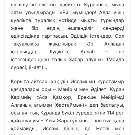
шешілу керектігін қасиетті Құранның мына
аяты ұғындырады: «Ей, мүміндер! Алла үшін
куәлікте туралық үстінде мықты тұрыңдар
және бір елдің өшпенділігі сендерді
әділсіздікке тартпасын. Әділдік істеңдер. Сол
тақуалыққа жақынырақ. Әрі Алладан
қорқыңдар. Күдіксіз, Аллаһ – не
істегендеріңнен толық Хабар алушы» (Мәида
сүресі, 8-аят)...
Қорыта айтсақ: хақ дін Исламның күретамыр
қағидалары осы – Мейірім мен Әділет! Құран
Кәрімнің «Аса Қамқор, Ерекше Мейірімді
Алланың атымен (бастаймын)» деп басталуы,
осы аяттың Құранда бүкіл сүреде, яғни 114 рет
қайталануы – Ұлы Жаратушыны танытып қана
қоймайды, Ислам дінінің де Негізі мен