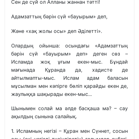
Сен де сүй ол Алланы жаннан тәтті!
Адамзаттың бәрін сүй «бауырым» деп,
Және «хақ жолы осы» деп Әділетті».
Олардың ойынша: осындағы «Адамзаттың
бәрін сүй «бауырым» деп» деген сөз –
Исламда жоқ ұғым екен-мыс. Бұндай
мағынада Құранда да, хадисте де
айтылмапты-мыс. Ислам адам баласын
мұсылман мен кәпірге бөліп қарайды екен де,
жаулыққа шақырады екен-мыс...
Шынымен солай ма әлде басқаша ма? – сау
ақылдың сынына салайық.
1. Исламның негізі – Құран мен Сүннет, сосын