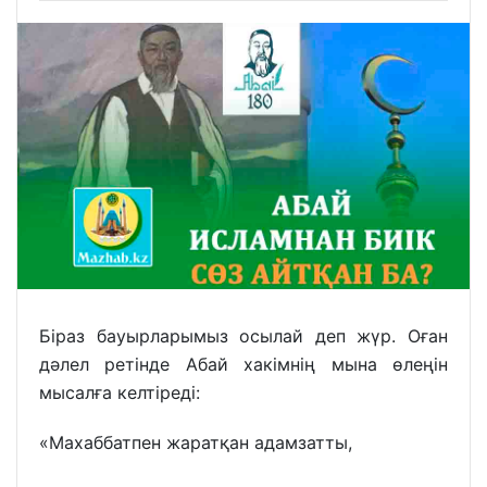
Біраз бауырларымыз осылай деп жүр. Оған
дәлел ретінде Абай хакімнің мына өлеңін
мысалға келтіреді:
«Махаббатпен жаратқан адамзатты,