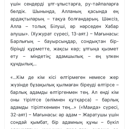
үшін сендерді ұлт-ұлыстарға, ру-тайпаларға
бөлдік. Шынында, Алланың қасында ең
ардақтыларың – тақуа болғандарың. Шәксіз,
Алла – толық Білуші, әр нәрседен Хабар
алушы». (Хужурат сүресі, 13-аят.) – Мағынасы:
Барлығың – бауырсыңдар, сондықтан бір-
біріңді құрметте, жақсы көр; ұлтыңа қызмет
ету – міндетің; адамшылық – ең үлкен
құндылық...
«...Кім де кім кісі өлтірмеген немесе жер
жүзінде бұзақылық қылмаған біреуді өлтірсе –
барлық адамды өлтіргенмен тең. Ал енді кім
оны тірілтсе (өлімнен құтқарса) – барлық
адамды тірілткенмен тең...» («Маида» сүресі,
32-аят) – Мағынасы: әр адам – Жаратушы үшін
сондай қымбат, бір адамның құны – бүкіл