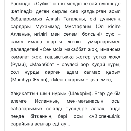
Расында, «Сүйіктінің кемелдігіне сай сүюші де
жетіледі» деген сырлы сөз қалдырған асыл
бабаларымыз Аллаһ Тағаланы, екі дүниенің
сардары Мұхаммед Мұстафаны (Ол кісіге
Алланың игілігі мен сәлемі болсын!) сүю –
кәміл имана шарты екенін ғұмырларымен
дәлелдеген! «Сенімсіз махаббат жоқ, имансыз
кәмәләт жоқ, ғашықтыққа жетер ұстаз жоқ»
(Руми); «Махаббат – сәулесі зор Құдай нұры,
сол нұрды көрген адам қалмас құры»
(Мәшһүр Жүсіп), «Менiң жарым – қыз емес,
Хақиқаттың шын нұры» (Шәкәрім). Егер де біз
әлемге Исламның мән-мағынасын осы
бабаларымыз секілді түсіндіре алсақ, онда
пенде біткеннің бәрі осы сүйіспеншілік
сарайына асығар еді-ау!..