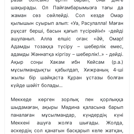
шақырады. Ол Пайғамбарымызға тағы да
жаман сөз сөйлейді. Сол кезде Омар
қылышын суырып алып: «Уа, Расулалла! Маған
рұқсат берші, басын қағып түсірейін!» -дейді
ашуланып. Алла елшіс оған: «Әй, Омар!
Адамды тозаққа түсіру – шеберлік емес,
адамды Жәннатқа кіргізу – шеберлік!..» - дейді.
Ақыр соңы Хакам ибн Кейсам (р.а.)
мұсылмандықты қабылдап, Хижраның 4-ші
жылы бір шайқаста Құран ұстазы болған
күйде шәйіт болады...
Меккеде көрген зорлық пен қорлыққа
шыдамаған, ақыры Мәдина қаласына барып
паналаған мұсылмандар, күндердің күні
Меккені ашуға жолға шығады. Жолда,
әскердің сол қанатын басқарып келе жатқан,