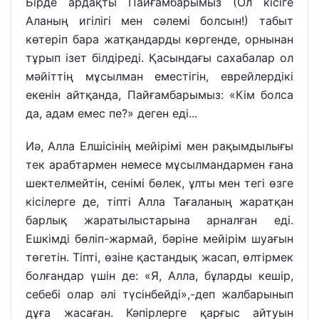
Бірде ардақты Пайғамбарымыз (Ол кісіге
Аланың игілігі мен сәлемі болсын!) табыт
көтеріп бара жатқандарды көргенде, орнынан
тұрып ізет білдіреді. Қасындағы сахабалар ол
мәйіттің мұсылман еместігін, еврейлердікі
екенін айтқанда, Пайғамбарымыз: «Кім болса
да, адам емес пе?» деген еді...
Иә, Алла Елшісінің мейірімі мен рақымдылығы
тек арабтармен немесе мұсылмандармен ғана
шектелмейтін, сенімі бөлек, ұлты мен тегі өзге
кісілерге де, тіпті Алла Тағаланың жаратқан
барлық жаратылыстарына арналған еді.
Ешкімді бөліп-жармай, бәріне мейірім шуағын
төгетін. Тіпті, өзіне қастандық жасап, өлтірмек
болғандар үшін де: «Я, Алла, бұларды кешір,
себебі олар әлі түсінбейді»,-деп жалбарынып
дұға жасаған. Кәпірлерге қарғыс айтуын