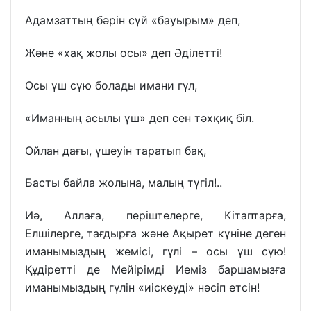
Адамзаттың бәрін сүй «бауырым» деп,
Және «хақ жолы осы» деп Әділетті!
Осы үш сүю болады имани гүл,
«Иманның асылы үш» деп сен тәхқиқ біл.
Ойлан дағы, үшеуін таратып бақ,
Басты байла жолына, малың түгіл!..
Иә, Аллаға, періштелерге, Кітаптарға,
Елшілерге, тағдырға және Ақырет күніне деген
иманымыздың жемісі, гүлі – осы үш сүю!
Құдіретті де Мейірімді Иеміз баршамызға
иманымыздың гүлін «иіскеуді» нәсіп етсін!