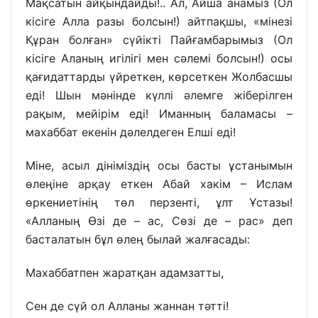
Мақсатын айқындайды!.. Ал, Айша анамыз (Ол
кісіге Алла разы болсын!) айтпақшы, «мінезі
Құран болған» сүйікті Пайғамбарымыз (Ол
кісіге Аланың игілігі мен сәлемі болсын!) осы
қағидаттарды үйреткен, көрсеткен Жолбасшы
еді! Шын мәнінде күллі әлемге жіберілген
рақым, мейірім еді! Иманның баламасы –
махаббат екенін дәлелдеген Елші еді!
Міне, асыл дініміздің осы басты ұстанымын
өлеңіне арқау еткен Абай хакім – Ислам
өркениетінің төл перзенті, ұлт Ұстазы!
«Алланың Өзі де – ас, Сөзі де – рас» деп
басталатын бұл өлең былай жалғасады:
Махаббатпен жаратқан адамзатты,
Сен де сүй ол Алланы жаннан тәтті!