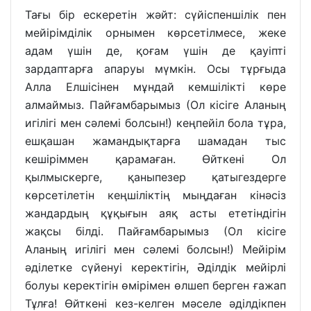
Тағы бір ескеретін жәйт: сүйіспеншілік пен
мейірімділік орнымен көрсетілмесе, жеке
адам үшін де, қоғам үшін де қауіпті
зардаптарға апаруы мүмкін. Осы тұрғыда
Алла Елшісінен мұндай кемшілікті көре
алмаймыз. Пайғамбарымыз (Ол кісіге Аланың
игілігі мен сәлемі болсын!) кеңпейіл бола тұра,
ешқашан жамандықтарға шамадан тыс
кешіріммен қарамаған. Өйткені Ол
қылмыскерге, қаныпезер қатыгездерге
көрсетілетін кеңшіліктің мыңдаған кінәсіз
жандардың құқығын аяқ асты ететіндігін
жақсы білді. Пайғамбарымыз (Ол кісіге
Аланың игілігі мен сәлемі болсын!) Мейірім
әділетке сүйенуі керектігін, Әділдік мейірлі
болуы керектігін өмірімен өлшеп берген ғажап
Тұлға! Өйткені кез-келген мәселе әділдікпен