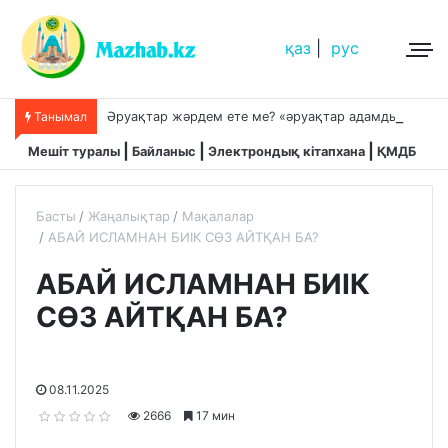
қаз
|
рус
Ә
руақтар жәрдем ете ме? «әруақтар адамды қорғап жүреді»,-дейді сол рас па?
Танымал
Мешіт туралы
Байланыс
Электрондық кітапхана
ҚМДБ
Басты
Жаңалықтар
Мақалалар
АБАЙ ИСЛАМНАН БИІК СӨЗ АЙТҚАН БА?
АБАЙ ИСЛАМНАН БИІК
СӨЗ АЙТҚАН БА?
08.11.2025
2666
17 мин