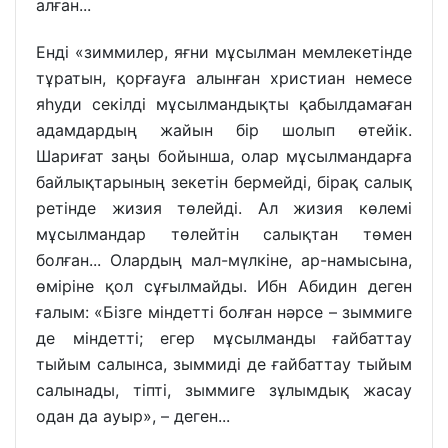
алған...
Енді «зиммилер, яғни мұсылман мемлекетінде
тұратын, қорғауға алынған христиан немесе
яһуди секілді мұсылмандықты қабылдамаған
адамдардың жайын бір шолып өтейік.
Шариғат заңы бойынша, олар мұсылмандарға
байлықтарының зекетін бермейді, бірақ салық
ретінде жизия төлейді. Ал жизия көлемі
мұсылмандар төлейтін салықтан төмен
болған... Олардың мал-мүлкіне, ар-намысына,
өміріне қол сұғылмайды. Ибн Абидин деген
ғалым: «Бізге міндетті болған нәрсе – зыммиге
де міндетті; егер мұсылманды ғайбаттау
тыйым салынса, зыммиді де ғайбаттау тыйым
салынады, тіпті, зыммиге зұлымдық жасау
одан да ауыр», – деген...