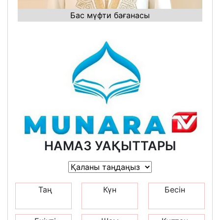
Бас мүфти бағанасы
НАМАЗ УАҚЫТТАРЫ
Таң
Күн
Бесін