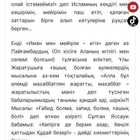
олай істемейміз!» деп Исламның кеңдігі мен
кешірімін, мейірімін паш етіп, қалаған
заттарын бірге алып кетулеріне рұқсат
берген...
Енді «Иман мен мейірім – егіз» деген әз
Пайғамбардың (Ол кісіге Аланың игілігі мен
сәлемі болсын!) тұлғасына еліктеп, Ұлы
Жаратушыға ғашық болған әулиелердің
мысалына аз-кем тоқталайық. «Алла бұл
әлемді махаббатпен жаратты, махаббат –
жаратылыстың мәні» деп түсінген
бабаларымыздың танымы қандай еді, шіркін?!
Мысалы: «Ғабид болма, заһид болма, ғашық
бол!» деп өткен әзіреті Сұлтан Яссауи
бабамыз: «Кәпірге де берме азар, Көңілі
қаттыдан Құдай безер!» - дейді хикметтерінің