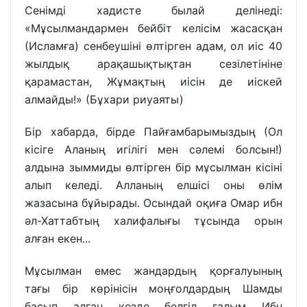
Сенімді хадисте былай делінеді:
«Мұсылмандармен бейбіт келісім жасасқан
(Исламға) сенбеушіні өлтірген адам, ол иіс 40
жылдық арақашықтықтан сезілетініне
қарамастан, Жұмақтың иісін де иіскей
алмайды!» (Бұхари риуаяты)
Бір хабарда, бірде Пайғамбарымыздың (Ол
кісіге Аланың игілігі мен сәлемі болсын!)
алдына зыммиды өлтірген бір мұсылман кісіні
алып келеді. Алланың елшісі оны өлім
жазасына бұйырады. Осындай оқиға Омар ибн
әл-Хаттабтың халифалығы тұсында орын
алған екен...
Мұсылман емес жандардың қорғалуының
тағы бір көрінісін моңғолдардың Шамды
басып алған кезде белгіл ғалым Ибн