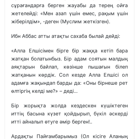
сұрағандарға берген жауабы да терең ойға
жетелейді: «Мен азап үшін емес, рақым үшін
жіберілдім», -деген (Муслим жеткізген).
Ибн Аббас атты атақты сахаба былай дейді:
«Алла Елшісімен бірге бір жаққа кетіп бара
жатқан болатынбыз. Бір адам соятын малдың
аяқтарын байлап, көзінше пышағын білеп
жатқанын көрдік. Сол кезде Алла Елшісі ол
адамға жақындап барды да: «Оны бірнеше рет
өлтіргің келді ме?» – деді...
Бір жорықта жолда кездескен күшіктеген
иттің басына күзет қойдырып, бүкіл әскерді
итті айналып өтуге әмір берген!..
Ардақты Пайғамбарымыз (Ол кісіге Аланың