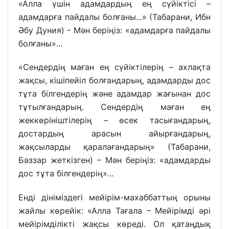
«Алла үшін адамдардың ең сүйіктісі –
адамдарға пайдалы болғаны...» (Табарани, Ибн
Әбу Дуния) - Мән беріңіз: «адамдарға пайдалы
болғаны»...
«Сендердің маған ең сүйіктілерің – ахлақта
жақсы, кішіпейіл болғандарың, адамдарды дос
тұта білгендерің және адамдар жағынан дос
тұтылғандарың. Сендердің маған ең
жеккөрініштілерің – өсек тасығандарың,
достардың арасын айырғандарың,
жақсыларды қаралағандарың» (Табарани,
Бәззар жеткізген) – Мән беріңіз: «адамдарды
дос тұта білгендерің»...
Енді дініміздегі мейірім-махаббаттың орыны
жайлы көрейік: «Алла Тағала – Мейірімді әрі
мейірімділікті жақсы көреді. Ол қатаңдық