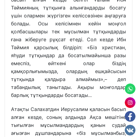
Тәймияның тұтқынға алынғандарды босату
үшін олармен жүргізген келіссөзінен аңғаруға
болады. Осы келісімнен кейін моңғол
қолбасшылары тек мұсылман тұтқындарды
ғана жіберуге рұқсат етеді. Сол кезде Ибн
Тәймия қарсылық білдіріп: «Біз христиан,
яһуди тұтқындар да босатылмайынша разы
емеспіз, өйткені олар біздің
қамқорлығымызда, олардың ешқайсысын
тұтқында қалдыра алмаймыз»,– деп
табандылық танытады. Ақыры монғолдар
барлық тұтқындарды босатады...
Атақты Салахатдин Иерусалим қаласын басып
алған кезде, соның алдында Ақса мешітіне
тығылған мұсылмандардың қанын судай
ағызған дұшпандарына «біз мұсылманбыз,