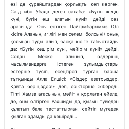
өзі де құрайштардан қорлықты көп көрген,
Сағд ибн Убада деген сахаба: «Бүгін жеңіс
күні, бүгін өш алатын күн!» дейді сөз
арасында. Оны естіген Пайғамбарымыз (Ол
кісіге Аланың игілігі мен сәлемі болсын!) оның
қолынан туды алып, басқа кісіге табыстайды
да: «Бүгін кешірім күні, мейірім күні!» дейді.
Содан Мекке алынып, өздерінің
мұсылмандарға істеген зұлымдықтары
естеріне түсіп, есеңгіреп тұрған барша
тұтқынды Алла Елшісі: «Сіздер азатсыздар!
Қайта беріңіздер!» деп, еріктеріне жібереді!
Тіпті Хамза ағасының мәйітін қорлаған әйелді
де, оны өлтірген Уахшиды да, қызын түйеден
құлатып бала тастаттырған, сөйтіп мүгедек
қылған адамды да кешіреді!..