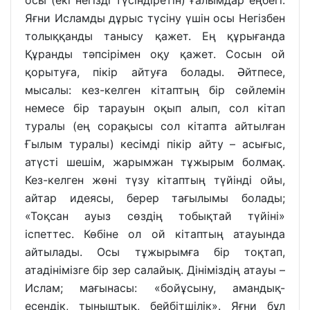
осы (екі негізді түсіндіретін) ғалымдар еңбегі.
Яғни Исламды дұрыс түсіну үшін осы Негізбен
толыққанды танысу қажет. Ең құрығанда
Құранды тәпсірімен оқу қажет. Сосын ой
қорытуға, пікір айтуға болады. Әйтпесе,
мысалы: кез-келген кітаптың бір сөйлемін
немесе бір тарауын оқып алып, сол кітап
туралы (ең сорақысы сол кітапта айтылған
Ғылым туралы) кесімді пікір айту – асығыс,
атүсті шешім, жарымжан тұжырым болмақ.
Кез-келген жөні түзу кітаптың түйінді ойы,
айтар идеясы, берер тағылымы болады;
«Тоқсан ауыз сөздің тобықтай түйіні»
іспеттес. Көбіне ол ой кітаптың атауында
айтылады. Осы тұжырымға бір тоқтап,
атадінімізге бір зер салайық. Дініміздің атауы –
Ислам; мағынасы: «бойұсыну, амандық-
есендік, тыныштық, бейбітшілік». Яғни бұл