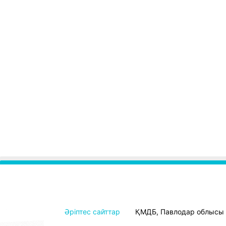
Әріптес сайттар
ҚМДБ, Павлодар облысы ө