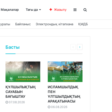
Мақалалар
Тағы да
Жазылу
туралы
Байланыс
Электрондық кітапхана
ҚМДБ
Басты
ҚҰЛШЫЛЫҚТЫҢ
ИСЛАМШЫЛДЫҚ
САУАБЫН
ПЕН
БАҒЫШТАУ
ҰЛТШЫЛДЫҚТЫҢ
АРАҚАТЫНАСЫ
07.08.2026
06.08.2026