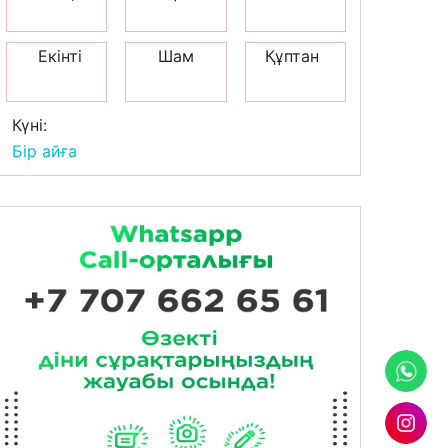
Екінті
Шам
Құптан
Күні:
Бір айға