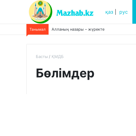
қаз
|
рус
Танымал
Алланың назары – жүректе
Басты
ҚМДБ
Бөлімдер