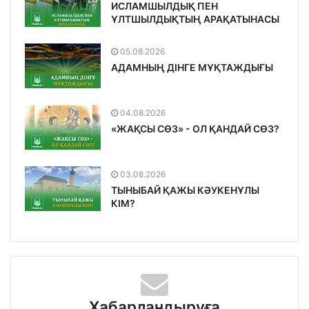
ИСЛАМШЫЛДЫҚ ПЕН
ҰЛТШЫЛДЫҚТЫҢ АРАҚАТЫНАСЫ
05.08.2026
АДАМНЫҢ ДІНГЕ МҰҚТАЖДЫҒЫ
04.08.2026
«ЖАҚСЫ СӨЗ» - ОЛ ҚАНДАЙ СӨЗ?
03.08.2026
ТЫНЫБАЙ ҚАЖЫ КӘУКЕНҰЛЫ
КІМ?
Хабарландыруға