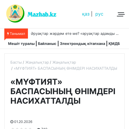
қаз
|
рус
Ә
руақтар жәрдем ете ме? «әруақтар адамды қорғап жүреді»,-дейді сол рас па?
Танымал
Мешіт туралы
Байланыс
Электрондық кітапхана
ҚМДБ
Басты
Жаңалықтар
Жаңалықтар
«МҮФТИЯТ» БАСПАСЫНЫҢ ӨНІМДЕРІ НАСИХАТТАЛДЫ
«МҮФТИЯТ»
БАСПАСЫНЫҢ ӨНІМДЕРІ
НАСИХАТТАЛДЫ
01.20.2026