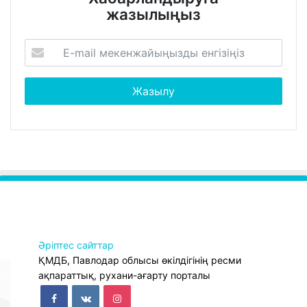
жазылыңыз
Әріптес сайттар
ҚМДБ, Павлодар облысы өкілдігінің ресми
ақпараттық, рухани-ағарту порталы