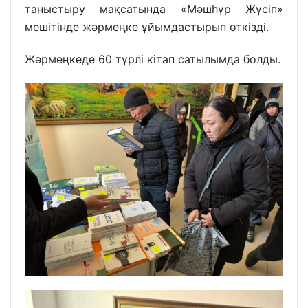
таныстыру мақсатында «Мәшһүр Жүсіп»
мешітінде жәрмеңке ұйымдастырып өткізді.
Жәрмеңкеде 60 түрлі кітап сатылымда болды.