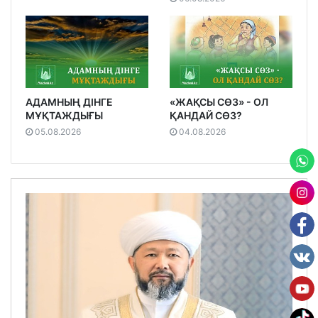
АДАМНЫҢ ДІНГЕ
«ЖАҚСЫ СӨЗ» - ОЛ
МҰҚТАЖДЫҒЫ
ҚАНДАЙ СӨЗ?
05.08.2026
04.08.2026