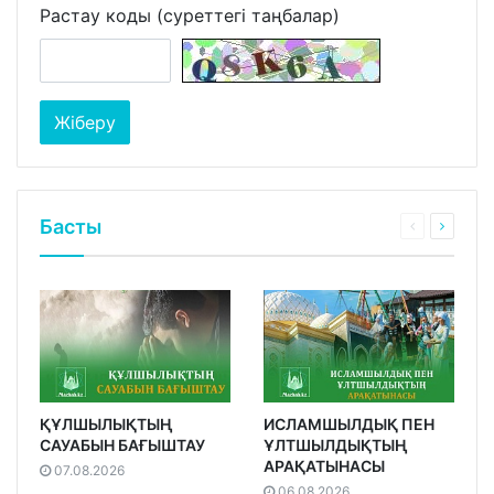
Растау коды (суреттегі таңбалар)
Басты
ҚҰЛШЫЛЫҚТЫҢ
ИСЛАМШЫЛДЫҚ ПЕН
САУАБЫН БАҒЫШТАУ
ҰЛТШЫЛДЫҚТЫҢ
АРАҚАТЫНАСЫ
07.08.2026
06.08.2026