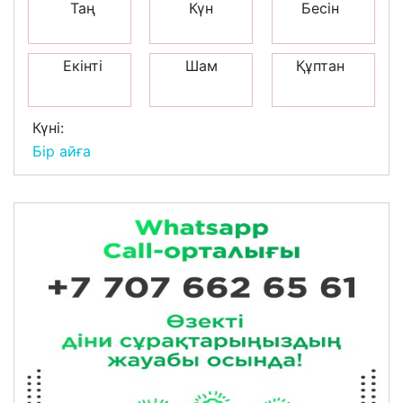
Таң
Күн
Бесін
Екінті
Шам
Құптан
Күні:
Бір айға