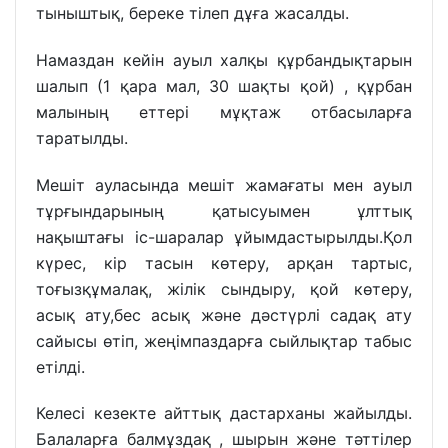
тыныштық, береке тілеп дұға жасалды.
Намаздан кейін ауыл халқы құрбандықтарын
шалып (1 қара мал, 30 шақты қой) , құрбан
малының еттері мұқтаж отбасыларға
таратылды.
Мешіт ауласында мешіт жамағаты мен ауыл
тұрғындарының қатысуымен ұлттық
нақыштағы іс-шаралар ұйымдастырылды.Қол
күрес, кір тасын көтеру, арқан тартыс,
тоғызқұмалақ, жілік сындыру, қой көтеру,
асық ату,бес асық және дәстүрлі садақ ату
сайысы өтіп, жеңімпаздарға сыйлықтар табыс
етілді.
Келесі кезекте айттық дастарханы жайылды.
Балаларға балмұздақ , шырын және тәттілер