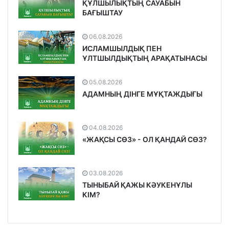
ҚҰЛШЫЛЫҚТЫҢ САУАБЫН
БАҒЫШТАУ
06.08.2026
ИСЛАМШЫЛДЫҚ ПЕН
ҰЛТШЫЛДЫҚТЫҢ АРАҚАТЫНАСЫ
05.08.2026
АДАМНЫҢ ДІНГЕ МҰҚТАЖДЫҒЫ
04.08.2026
«ЖАҚСЫ СӨЗ» - ОЛ ҚАНДАЙ СӨЗ?
03.08.2026
ТЫНЫБАЙ ҚАЖЫ КӘУКЕНҰЛЫ
КІМ?