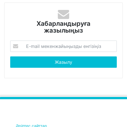
Хабарландыруға
жазылыңыз
Әріптес сайттар