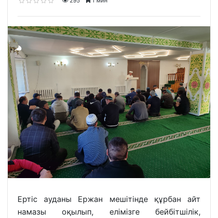
295
1 мин
Ертіс ауданы Ержан мешітінде құрбан айт
намазы оқылып, елімізге бейбітшілік,