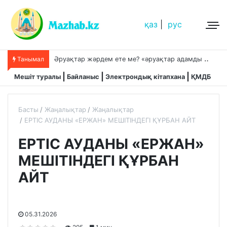
қаз
|
рус
Танымал
Аллаға сенім білдіру және сабыр
Мешіт туралы
Байланыс
Электрондық кітапхана
ҚМДБ
Басты
Жаңалықтар
Жаңалықтар
ЕРТІС АУДАНЫ «ЕРЖАН» МЕШІТІНДЕГІ ҚҰРБАН АЙТ
ЕРТІС АУДАНЫ «ЕРЖАН»
МЕШІТІНДЕГІ ҚҰРБАН
АЙТ
05.31.2026