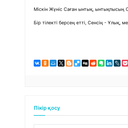
Міскін Жүніс Саған ынтық, ынтықпысың С
Бір тілекті берсең етті, Сенсің - Ұлық, ме
Пікір қосу