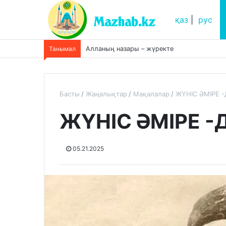
қаз
|
рус
Танымал
Алланың назары – жүректе
Басты
Жаңалықтар
Мақалалар
ЖҮНІС ӘМІРЕ 
ЖҮНІС ӘМІРЕ -
05.21.2025