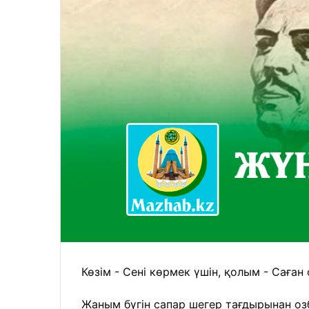
Көзім - Сені көрмек үшін, қолым - Саған 
Жаным бүгін сапар шегер тағдырынан оз