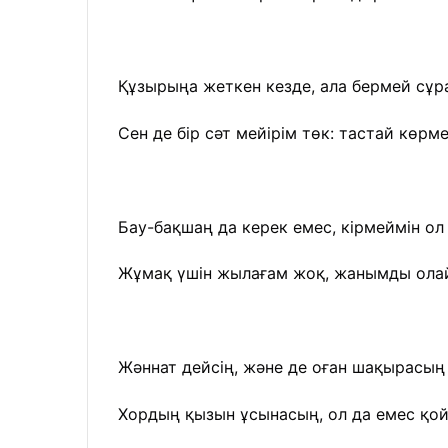
Құзырыңа жеткен кезде, ала бермей сұр
Сен де бір сәт мейірім төк: тастай көрм
Бау-бақшаң да керек емес, кірмеймін ол
Жұмақ үшін жылағам жоқ, жанымды олай
Жәннат дейсің, және де оған шақырасың
Хордың қызын ұсынасың, ол да емес қо