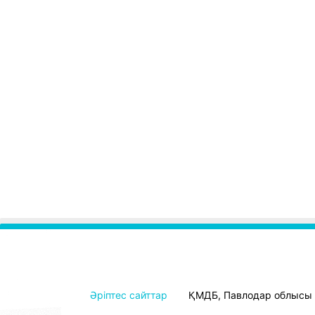
Әріптес сайттар
ҚМДБ, Павлодар облысы ө