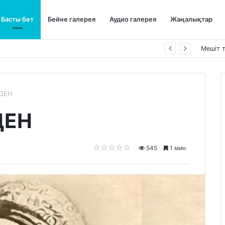
Басты бет
Бейне галерея
Аудио галерея
Жаңалықтар
Мешіт 
-ДЕН
ДЕН
545
1 мин