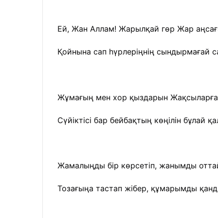
Ей, Жан Аллам! Жарылқай гөр Жар аңса
Қойнына сап һүрлеріңнің сындырмағай 
Жұмағың мен хор қыздарын Жақсыларға
Сүйіктісі бар бейбақтың көңілін бұлай қ
Жамалыңды бір көрсетіп, жанымды отта
Тозағыңа тастап жібер, құмарымды қанд