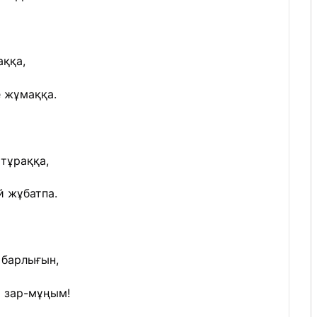
аққа,
е жұмаққа.
 тұраққа,
 жұбатпа.
 барлығын,
й зар-мұңым!