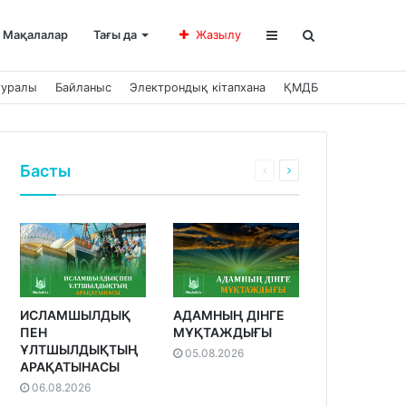
Мақалалар
Тағы да
Жазылу
туралы
Байланыс
Электрондық кітапхана
ҚМДБ
Басты
ИСЛАМШЫЛДЫҚ
АДАМНЫҢ ДІНГЕ
ПЕН
МҰҚТАЖДЫҒЫ
ҰЛТШЫЛДЫҚТЫҢ
05.08.2026
АРАҚАТЫНАСЫ
06.08.2026