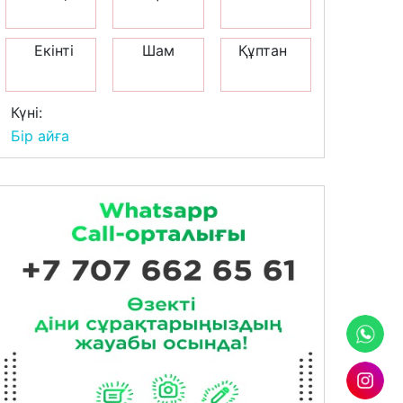
Екінті
Шам
Құптан
Күні:
Бір айға