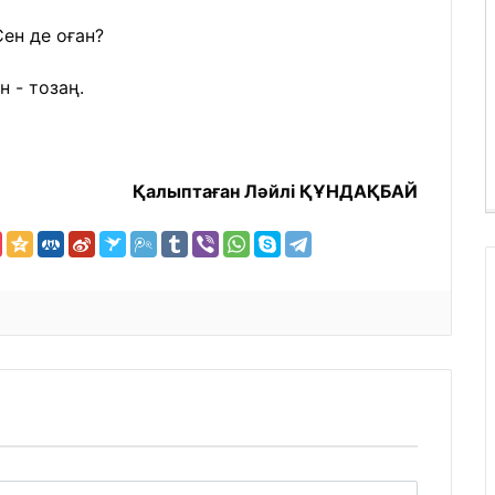
ен де оған?
н - тозаң.
Қалыптаған Ләйлі ҚҰНДАҚБАЙ