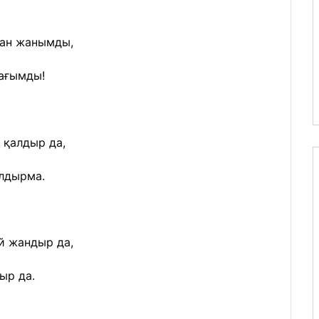
ған жанымды,
сағымды!
 қалдыр да,
алдырма.
й жандыр да,
ыр да.