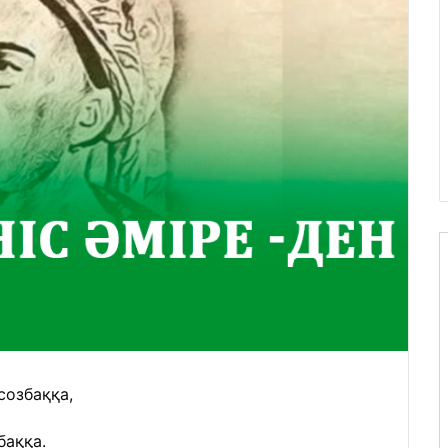
созбаққа,
баққа.