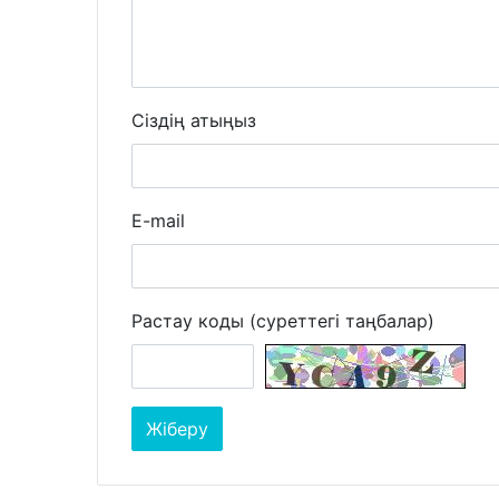
Сіздің атыңыз
E-mail
Растау коды (суреттегі таңбалар)