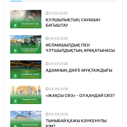
07.08.2026
ҚҰЛШЫЛЫҚТЫҢ САУАБЫН
БАҒЫШТАУ
06.08.2026
ИСЛАМШЫЛДЫҚ ПЕН
ҰЛТШЫЛДЫҚТЫҢ АРАҚАТЫНАСЫ
05.08.2026
АДАМНЫҢ ДІНГЕ МҰҚТАЖДЫҒЫ
04.08.2026
«ЖАҚСЫ СӨЗ» - ОЛ ҚАНДАЙ СӨЗ?
03.08.2026
ТЫНЫБАЙ ҚАЖЫ КӘУКЕНҰЛЫ
КІМ?