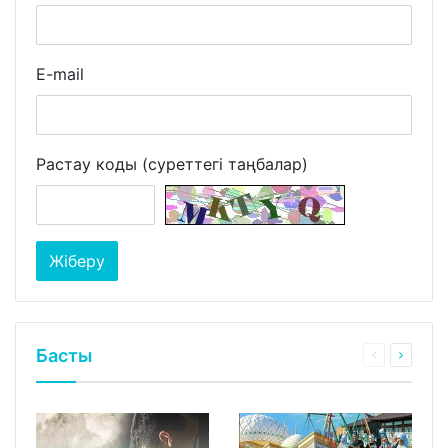
E-mail
Растау коды (суреттегі таңбалар)
Басты