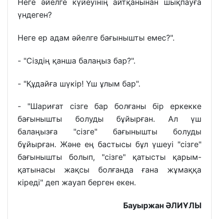
Неге әйелге күйеуінің айтқанынан шықпауға
үндеген?
Неге ер адам әйелге бағынышты емес?".
- "Сіздің қанша балаңыз бар?".
- "Құдайға шүкір! Үш ұлым бар".
- "Шариғат сізге бар болғаны бір еркекке
бағынышты болуды бұйырған. Ал үш
балаңызға "сізге" бағынышты болуды
бұйырған. Және ең бастысы бұл үшеуі "сізге"
бағынышты болып, "сізге" қатысты қарым-
қатынасы жақсы болғанда ғана жұмаққа
кіреді" деп жауап берген екен.
Бауыржан ӘЛИҰЛЫ