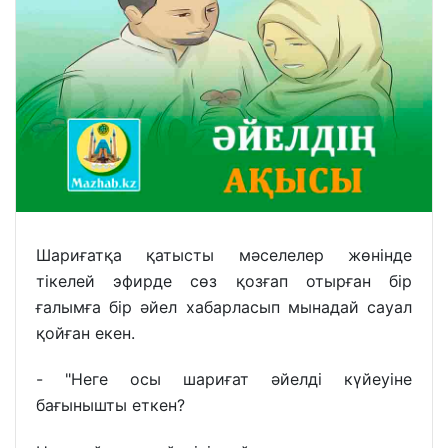
Шариғатқа қатысты мәселелер жөнінде
тікелей эфирде сөз қозғап отырған бір
ғалымға бір әйел хабарласып мынадай сауал
қойған екен.
- "Неге осы шариғат әйелді күйеуіне
бағынышты еткен?