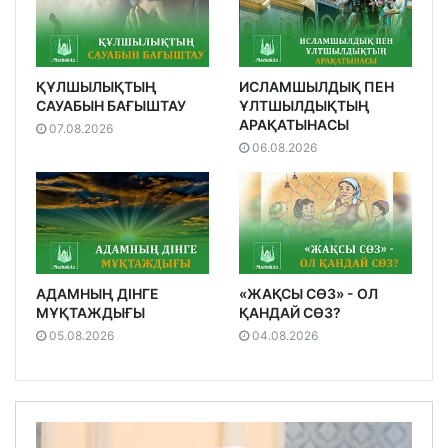
ҚҰЛШЫЛЫҚТЫҢ
ИСЛАМШЫЛДЫҚ ПЕН
САУАБЫН БАҒЫШТАУ
ҰЛТШЫЛДЫҚТЫҢ
АРАҚАТЫНАСЫ
07.08.2026
06.08.2026
АДАМНЫҢ ДІНГЕ
«ЖАҚСЫ СӨЗ» - ОЛ
МҰҚТАЖДЫҒЫ
ҚАНДАЙ СӨЗ?
05.08.2026
04.08.2026