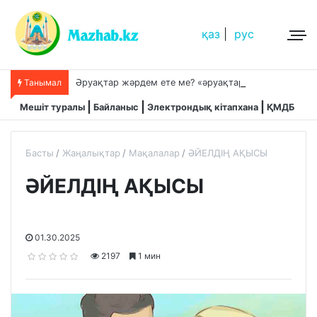
қаз
|
рус
Ә
руақтар жәрдем ете ме? «әруақтар адамды қорғап жүреді»,-дейді сол рас па?
Танымал
Мешіт туралы
Байланыс
Электрондық кітапхана
ҚМДБ
Басты
Жаңалықтар
Мақалалар
ӘЙЕЛДІҢ АҚЫСЫ
ӘЙЕЛДІҢ АҚЫСЫ
01.30.2025
2197
1 мин