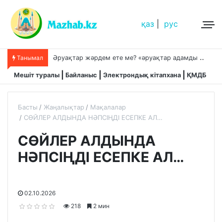
қаз
|
рус
Ә
руақтар жәрдем ете ме? «әруақтар адамды қорғап жүреді»,-дейді сол рас па?
Танымал
Мешіт туралы
Байланыс
Электрондық кітапхана
ҚМДБ
Басты
Жаңалықтар
Мақалалар
СӨЙЛЕР АЛДЫНДА НӘПСІҢДІ ЕСЕПКЕ АЛ…
СӨЙЛЕР АЛДЫНДА
НӘПСІҢДІ ЕСЕПКЕ АЛ…
02.10.2026
218
2 мин