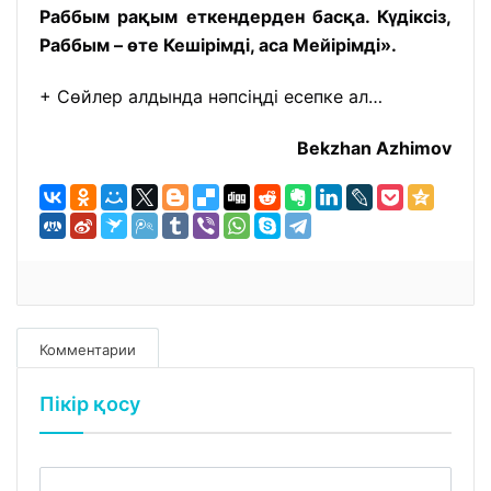
Раббым рақым еткендерден басқа. Күдіксіз,
Раббым – өте Кешірімді, аса Мейірімді».
+
Сөйлер алдында нәпсіңді есепке ал…
Bekzhan Azhimov
Комментарии
Пікір қосу