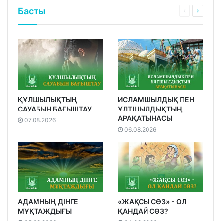
Басты
ҚҰЛШЫЛЫҚТЫҢ
ИСЛАМШЫЛДЫҚ ПЕН
САУАБЫН БАҒЫШТАУ
ҰЛТШЫЛДЫҚТЫҢ
АРАҚАТЫНАСЫ
07.08.2026
06.08.2026
АДАМНЫҢ ДІНГЕ
«ЖАҚСЫ СӨЗ» - ОЛ
МҰҚТАЖДЫҒЫ
ҚАНДАЙ СӨЗ?