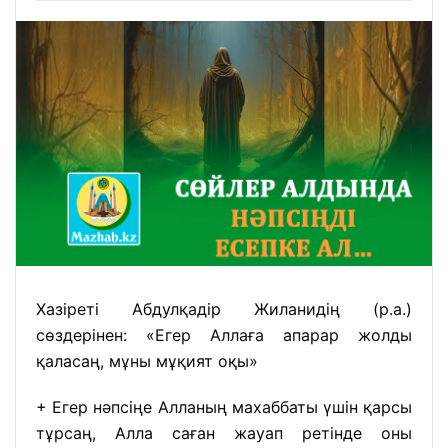
Хазіреті Абдулқадір Жиланидің (р.а.)
сөздерінен: «Егер Аллаға апарар жолды
қаласаң, мұны мұқият оқы»
+
Егер нәпсіңе Алланың махаббаты үшін қарсы
тұрсаң, Алла саған жауап ретінде оны