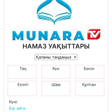
НАМАЗ УАҚЫТТАРЫ
Таң
Күн
Бесін
Екінті
Шам
Құптан
Күні:
Бір айға