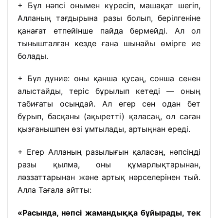
+
Бұл нәпсі онымен күресіп, машақат шегіп,
Алланың тағдырына разы болып, берілгеніне
қанағат етпейінше пайда бермейді. Ал ол
тынышталған кезде ғана шынайы өмірге ие
болады.
+
Бұл дүние: оны қанша қусаң, сонша сенен
алыстайды, теріс бұрылып кетеді — оның
табиғаты осындай. Ал егер сен одан бет
бұрып, басқаны (ақыретті) қаласаң, ол саған
қызғанышпен өзі ұмтылады, артыңнан ереді.
+
Егер Алланың разылығын қаласаң, нәпсіңді
разы қылма, оны құмарлықтарынан,
ләззаттарынан және артық нәрселерінен тый.
Алла Тағала айтты:
«Расында, нәпсі жамандыққа бұйырады, тек