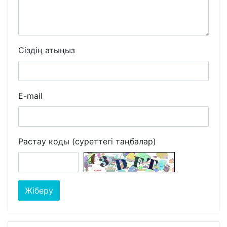
Сіздің атыңыз
E-mail
Растау коды (суреттегі таңбалар)