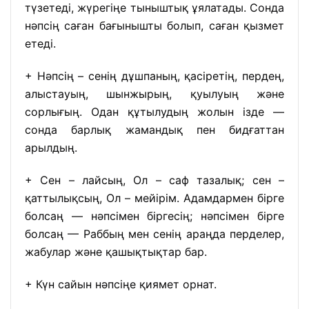
түзетеді, жүрегіңе тыныштық ұялатады. Сонда
нәпсің саған бағынышты болып, саған қызмет
етеді.
+
Нәпсің – сенің дұшпаның, қасіретің, пердең,
алыстауың, шынжырың, қуылуың және
сорлығың. Одан құтылудың жолын ізде —
сонда барлық жамандық пен бидғаттан
арылдың.
+
Сен – лайсың, Ол – саф тазалық; сен –
қаттылықсың, Ол – мейірім. Адамдармен бірге
болсаң — нәпсімен біргесің; нәпсімен бірге
болсаң — Раббың мен сенің араңда перделер,
жабулар және қашықтықтар бар.
+
Күн сайын нәпсіңе қиямет орнат.