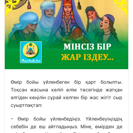
Өмір бойы үйленбеген бір қарт болыпты.
Тоқсан жасына келіп өлім төсегінде жатқан
әлгіден көңілін сұрай келген бір жас жігіт сыр
суыртпақтап:
– Өмір бойы үйленбедіңіз. Үйленбеуіңіздің
себебін де еш айтпадыңыз. Міне, өмірден де