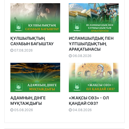
ҚҰЛШЫЛЫҚТЫҢ
ИСЛАМШЫЛДЫҚ ПЕН
САУАБЫН БАҒЫШТАУ
ҰЛТШЫЛДЫҚТЫҢ
АРАҚАТЫНАСЫ
07.08.2026
06.08.2026
АДАМНЫҢ ДІНГЕ
«ЖАҚСЫ СӨЗ» - ОЛ
МҰҚТАЖДЫҒЫ
ҚАНДАЙ СӨЗ?
05.08.2026
04.08.2026