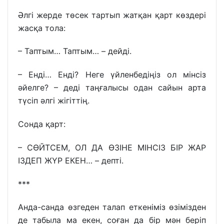
Әлгі жерде төсек тартып жатқан қарт көздері
жасқа тола:
– Таптым… Таптым… – дейді.
– Енді… Енді? Неге үйленбедіңіз ол мінсіз
әйелге? – деді таңғалысы одан сайын арта
түсіп әлгі жігіттің.
Сонда қарт:
– СӨЙТСЕМ, ОЛ ДА ӨЗІНЕ МІНСІЗ БІР ЖАР
ІЗДЕП ЖҮР ЕКЕН… – депті.
***
Анда-санда өзгеден талап еткеніміз өзімізден
де табыла ма екен, соған да бір мән беріп