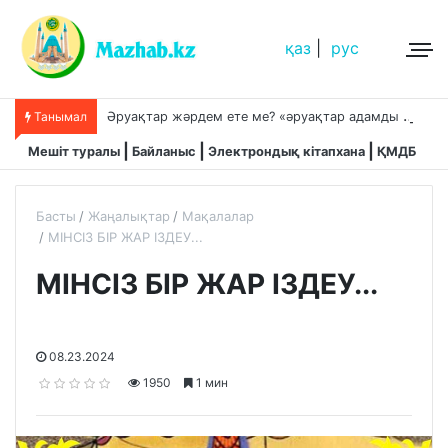
қаз
|
рус
Ә
руақтар жәрдем ете ме? «әруақтар адамды қорғап жүреді»,-дейді сол рас па?
Танымал
Мешіт туралы
Байланыс
Электрондық кітапхана
ҚМДБ
Басты
Жаңалықтар
Мақалалар
МІНСІЗ БІР ЖАР ІЗДЕУ...
МІНСІЗ БІР ЖАР ІЗДЕУ...
08.23.2024
1950
1 мин