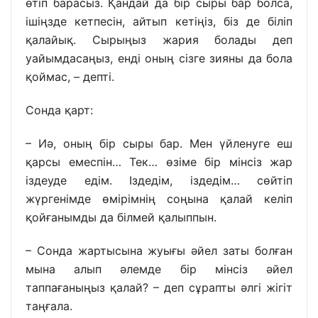
өтіп барасыз. Қандай да бір сыры бар болса,
ішіңзде кетпесін, айтып кетіңіз, біз де біліп
қалайық. Сырыңыз жария болады деп
уайымдасаңыз, енді оның сізге зияны да бола
қоймас, – депті.
Сонда қарт:
– Иә, оның бір сыры бар. Мен үйленуге еш
қарсы емеспін… Тек… өзіме бір мінсіз жар
іздеуде едім. Іздедім, іздедім… сөйтіп
жүргенімде өмірімнің соңына қалай келіп
қойғанымды да білмей қалыппын.
– Сонда жартысына жуығы әйел заты болған
мына алып әлемде бір мінсіз әйел
таппағаныңыз қалай? – деп сұрапты әлгі жігіт
таңғала.