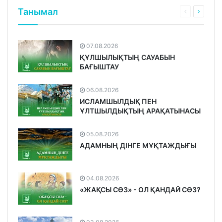
Танымал
07.08.2026
ҚҰЛШЫЛЫҚТЫҢ САУАБЫН
БАҒЫШТАУ
06.08.2026
ИСЛАМШЫЛДЫҚ ПЕН
ҰЛТШЫЛДЫҚТЫҢ АРАҚАТЫНАСЫ
05.08.2026
АДАМНЫҢ ДІНГЕ МҰҚТАЖДЫҒЫ
04.08.2026
«ЖАҚСЫ СӨЗ» - ОЛ ҚАНДАЙ СӨЗ?