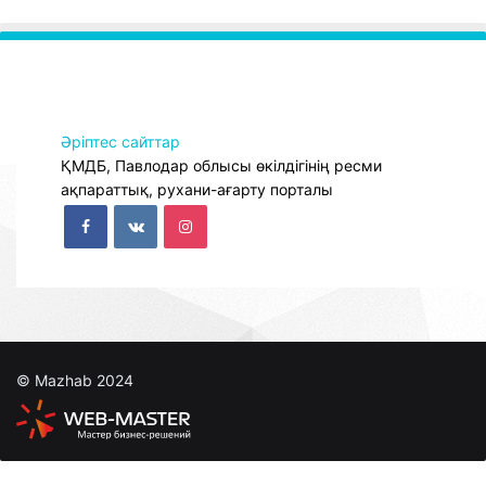
Әріптес сайттар
ҚМДБ, Павлодар облысы өкілдігінің ресми
ақпараттық, рухани-ағарту порталы
© Mazhab 2024