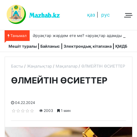
қаз
|
рус
Ә
руақтар жәрдем ете ме? «әруақтар адамды қорғап жүреді»,-дейді сол рас па?
Танымал
Мешіт туралы
Байланыс
Электрондық кітапхана
ҚМДБ
Басты
Жаңалықтар
Мақалалар
ӨЛМЕЙТІН ӨСИЕТТЕР
ӨЛМЕЙТІН ӨСИЕТТЕР
04.22.2024
2003
1 мин