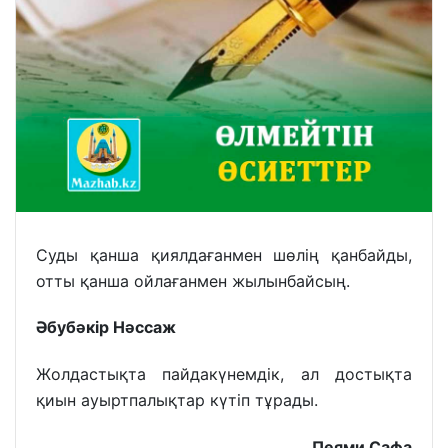
Суды қанша қиялдағанмен шөлің қанбайды,
отты қанша ойлағанмен жылынбайсың.
Әбубәкір Нәссаж
Жолдастықта пайдакүнемдік, ал достықта
қиын ауыртпалықтар күтіп тұрады.
Пеями Сафа