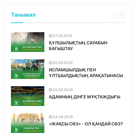
Танымал
07.08.2026
ҚҰЛШЫЛЫҚТЫҢ САУАБЫН
БАҒЫШТАУ
06.08.2026
ИСЛАМШЫЛДЫҚ ПЕН
ҰЛТШЫЛДЫҚТЫҢ АРАҚАТЫНАСЫ
05.08.2026
АДАМНЫҢ ДІНГЕ МҰҚТАЖДЫҒЫ
04.08.2026
«ЖАҚСЫ СӨЗ» - ОЛ ҚАНДАЙ СӨЗ?