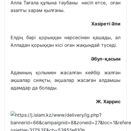
Алла Тағала құлына тәубаны нәсіп етсе, оған
азапты харам қылғаны.
Хазіреті Әли
Елдің бәрі қорыққан нәрсесінен қашады, ал
Алладан қорыққан кісі оған жақындай түседі.
Әбул-қасым
Адамның қолымен жасалған кейбір жалған
ақшалар сияқты, ақшалар жасаған алдамшы
адамдар да болады.
Ж. Харрис