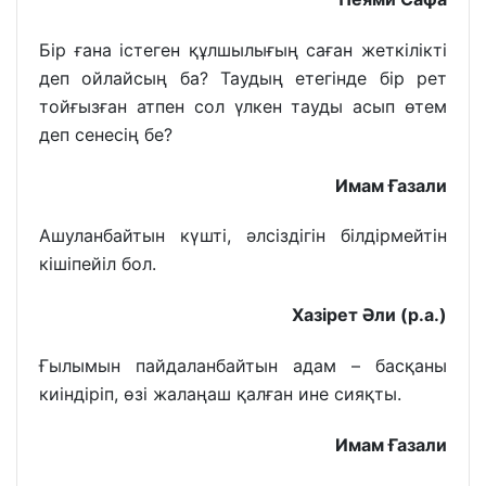
Бір ғана істеген құлшылығың саған жеткілікті
деп ойлайсың ба? Таудың етегінде бір рет
тойғызған атпен сол үлкен тауды асып өтем
деп сенесің бе?
Имам Ғазали
Ашуланбайтын күшті, әлсіздігін білдірмейтін
кішіпейіл бол.
Хазірет Әли (р.а.)
Ғылымын пайдаланбайтын адам – басқаны
киіндіріп, өзі жалаңаш қалған ине сияқты.
Имам Ғазали