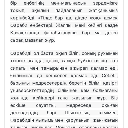
бір еңбегінің мән-мағынасын зердемізге
тоқып, ақылын пайдаланып жатқанымыз
көрінбейді. «Тілде бар да, ділде жоқ» демек
Фараби еңбектері. Жалпы, мені кейінгі кезде
Қазақстанда фарабитанушы бар ма деген
сұрақ мазалап жүр.
Фарабиді ол баста оқып біліп, соның рухымен
тыныстағанда, қазақ халқы бүйтіп өзінің төл
сипаты мен тамырынан ажырап қалмас еді.
Ғылымнан да кенжелеп қалмас еді. Себебі,
бұрынғы медреселердің беретін білімі қазіргі
университеттердің білімінен кем болмағаны
жөнінде кейіндері ғана жазылып жүр. Біз
ескіше сауатты, медреседе оқыған
дегендердің бәрі Шығыстың ілімімен,
Фарабидің ғылымымен қаруланып, жан-жағын
таныған зиялылар. Орыстың отарлауы келген