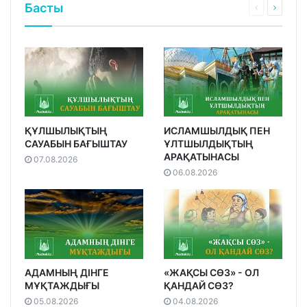
Басты
ҚҰЛШЫЛЫҚТЫҢ
ИСЛАМШЫЛДЫҚ ПЕН
САУАБЫН БАҒЫШТАУ
ҰЛТШЫЛДЫҚТЫҢ
АРАҚАТЫНАСЫ
07.08.2026
06.08.2026
АДАМНЫҢ ДІНГЕ
«ЖАҚСЫ СӨЗ» - ОЛ
МҰҚТАЖДЫҒЫ
ҚАНДАЙ СӨЗ?
05.08.2026
04.08.2026