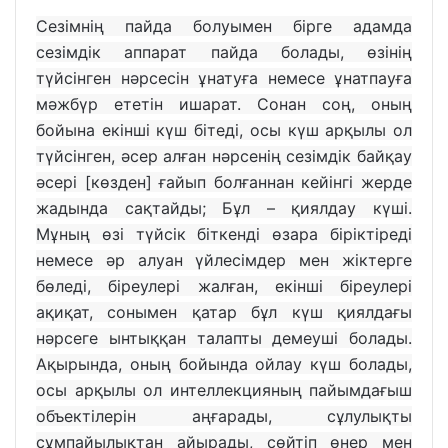
Сезімнің пайда болуымен бірге адамда
сезімдік аппарат пайда болады, өзінің
түйсінген нәрсесін ұнатуға немесе ұнатпауға
мәжбүр ететін ишарат. Сонан соң, оның
бойына екінші күш бітеді, осы күш арқылы ол
түйсінген, әсер алған нәрсенің сезімдік байқау
әсері [көзден] ғайып болғаннан кейінгі жерде
жадында сақтайды; Бұл – қиялдау күші.
Мұның өзі түйсік біткенді өзара біріктіреді
немесе әр алуан үйлесімдер мен жіктерге
бөледі, біреулері жалған, екінші біреулері
ақиқат, сонымен қатар бұл күш қиялдағы
нәрсеге ынтыққан талапты демеуші болады.
Ақырында, оның бойында ойлау күш болады,
осы арқылы ол интеллекцияның пайымдағыш
объектілерін аңғарады, сұлулықты
сұмпайылықтан айырады, сөйтіп өнер мен