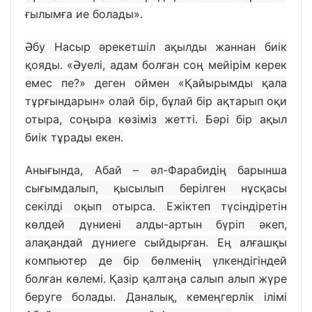
ғылымға ие болады».
Әбу Насыр әрекетшіл ақылды жаннан биік
қояды. «Әуелі, адам болған соң мейірім керек
емес пе?» деген оймен «Қайырымды қала
тұрғындарын» олай бір, бұлай бір ақтарып оқи
отыра, соңыра көзіміз жетті. Бәрі бір ақыл
биік тұрады екен.
Анығында, Абай – әл-Фарабидің барынша
сығымдалып, қысылып берілген нұсқасы
секілді оқып отырса. Ежіктеп түсіндіретін
көлдей дүниені алды-артын бүріп әкеп,
алақандай дүниеге сыйдырған. Ең алғашқы
компьютер де бір бөлменің үлкендігіндей
болған көлемі. Қазір қалтаңа салып алып жүре
беруге болады. Даналық, кемеңгерлік ілімі