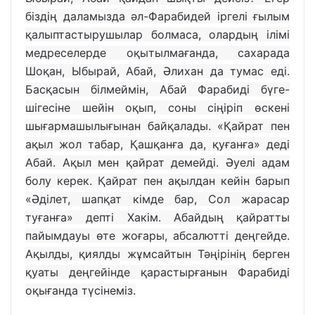
біздің даламызда әл-Фарабидей іргелі ғылым
қалыптастырушылар болмаса, олардың ілімі
медреселерде оқытылмағанда, сахарада
Шоқан, Ыбырай, Абай, Әлихан да тумас еді.
Басқасын білмеймін, Абай Фарабиді бүге-
шігесіне шейін оқып, соны сіңіріп өскені
шығармашылығынан байқалады. «Қайрат пен
ақыл жол табар, Қашқанға да, қуғанға» деді
Абай. Ақыл мен қайрат демейді. Әуелі адам
болу керек. Қайрат пен ақылдан кейін барып
«Әділет, шапқат кімде бар, Сол жарасар
туғанға» депті Хакім. Абайдың қайратты
пайымдауы өте жоғары, абсалютті деңгейде.
Ақылды, қиялды жұмсайтын Тәңірінің берген
қуаты деңгейінде қарастырғанын Фарабиді
оқығанда түсінеміз.