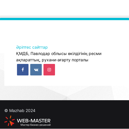
Әріптес сайттар
ҚМДБ, Павлодар облысы өкілдігінің ресми
ақпараттық, рухани-ағарту порталы
© Mazhab 2024