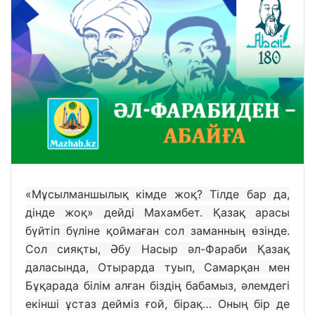
«Мұсылманшылық кімде жоқ? Тілде бар да,
дінде жоқ» дейді Махамбет. Қазақ арасы
бүйтіп бүліне қоймаған сол заманның өзінде.
Сол сияқты, Әбу Насыр әл-Фараби Қазақ
даласында, Отырарда туып, Самарқан мен
Бұқарада білім алған біздің бабамыз, әлемдегі
екінші ұстаз дейміз ғой, бірақ… Оның бір де