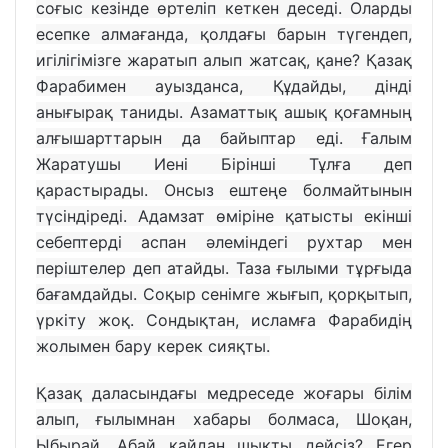
соғыс кезінде өртеліп кеткен деседі. Оларды
есепке алмағанда, қолдағы барын түгендеп,
игілігімізге жаратып алып жатсақ, қане? Қазақ
Фарабимен ауызданса, Құдайды, дінді
анығырақ таниды. Азаматтық ашық қоғамның
алғышарттарын да байыптар еді. Ғалым
Жаратушы Иені Бірінші Тұлға деп
қарастырады. Онсыз ештеңе болмайтынын
түсіндіреді. Адамзат өміріне қатысты екінші
себептерді аспан әлеміндегі рухтар мен
періштелер деп атайды. Таза ғылыми тұрғыда
бағамдайды. Соқыр сенімге жығып, қорқытып,
үркіту жоқ. Сондықтан, исламға Фарабидің
жолымен бару керек сияқты.
Қазақ даласындағы медреседе жоғары білім
алып, ғылымнан хабары болмаса, Шоқан,
Ыбырай, Абай қайдан шықты дейсіз? Егер