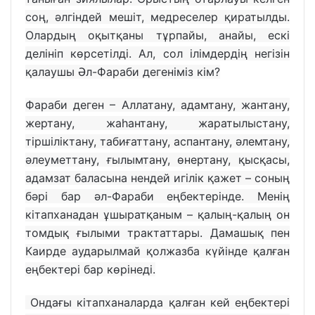
соң, әлгіндей мешіт, медреселер қиратылды.
Олардың оқытқаны тұрпайы, анайы, ескі
делініп көрсетілді. Ал, сол ілімдердің негізін
қалаушы Әл-Фараби дегеніміз кім?
Фараби деген – Аллатану, адамтану, жантану,
жертану, жаһантану, жаратылыстану,
тіршіліктану, табиғаттану, аспантану, әлемтану,
әлеуметтану, ғылымтану, өнертану, қысқасы,
адамзат баласына нендей игілік қажет – соның
бәрі бар әл-Фараби еңбектерінде. Менің
кітапханадан ұшыратқаным – қалың-қалың он
томдық ғылыми трактаттары. Дамашық пен
Каирде аударылмай қолжазба күйінде қалған
еңбектері бар көрінеді.
Ондағы кітапханаларда қалған кей еңбектері