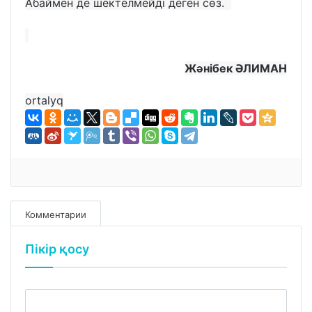
Абаймен де шектелмейді деген сөз.
Жәнібек ӘЛИМАН
ortalyq
Комментарии
Пікір қосу