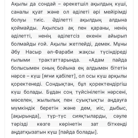
Ақылы да сондай – әрекетшіл ақылдың күші,
саналы қуат және ол әділеті әрі мейірімді
болуы тиіс. Әділетті ақылдың алдына
қоймайды. Ақылсыз ақ пен қараны, ненің
әділетті, ненің әділетсіз екенін айырып
болмайды ғой. Ақылы жетпейді, демек. Мұны
Әбу Насыр әл-Фараби жақсы түсіндіреді
ғылыми трактаттарында. «Адам пайда
болысымен оның бойына ең алдымен бітетін
нәрсе – күш [яғни қабілет], ол осы күш арқылы
қоректенеді. Сондықтан, бұл қоректендіргіш
күш болады. Бұдан соң түйсінілетін нәрсені,
мәселен, жылылық пен суықтықты аңдауға
мүмкіндік беретін және дем, иіс, дыбыс,
[ақырында], түр-түс сияқтыларды, сәуле
тәрізді көзге көрінетін зат біткенді
аңдатқызатын күш [пайда болады].