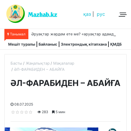
қаз
|
рус
Ә
руақтар жәрдем ете ме? «әруақтар адамды қорғап жүреді»,-дейді сол рас па?
Танымал
Мешіт туралы
Байланыс
Электрондық кітапхана
ҚМДБ
Басты
Жаңалықтар
Мақалалар
ӘЛ-ФАРАБИДЕН – АБАЙҒА
ӘЛ-ФАРАБИДЕН – АБАЙҒА
08.07.2025
283
5 мин