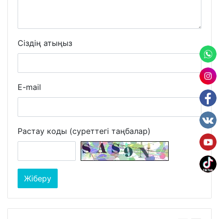
Сіздің атыңыз
E-mail
Растау коды (суреттегі таңбалар)