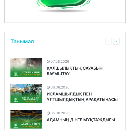
Танымал
07.08.2026
ҚҰЛШЫЛЫҚТЫҢ САУАБЫН
БАҒЫШТАУ
06.08.2026
ИСЛАМШЫЛДЫҚ ПЕН
ҰЛТШЫЛДЫҚТЫҢ АРАҚАТЫНАСЫ
05.08.2026
АДАМНЫҢ ДІНГЕ МҰҚТАЖДЫҒЫ