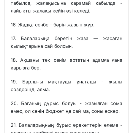
табылса, жалақысына қарамай қабылда -
лайықты жалақы кейін өзі келеді.
16. Жадқа сенбе - бәрін жазып жүр.
17. Балаларыңа беретін жаза — жасаған
қылықтарына сай болсын.
18. Ақшаны тек сенім артатын адамға ғана
қарызға бер.
19. Барлығы мақтауды ұнатады - жылы
сөздеріңді аяма.
20. Бағаның дұрыс болуы - жазылған сома
емес, ол сенің бюджетіңе сай ма, соны ескер.
21. Балаларыңның бұрыс әрекеттерін елеме -
олардың тәрбиесіне сен жауаптысың.