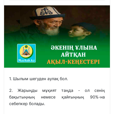
1. Шылым шегуден аулақ бол.
2. Жарыңды мұқият таңда - ол сенің
бақытыңның немесе қайғыңның 90%-на
себепкер болады.