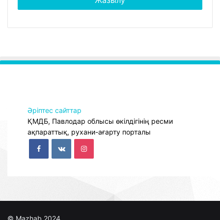
Әріптес сайттар
ҚМДБ, Павлодар облысы өкілдігінің ресми
ақпараттық, рухани-ағарту порталы
© Mazhab 2024