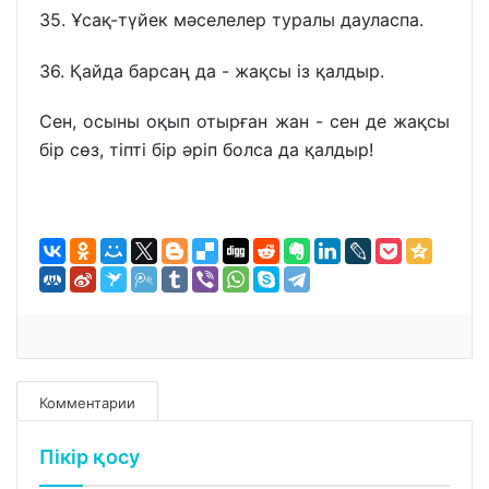
35. Ұсақ-түйек мәселелер туралы дауласпа.
36. Қайда барсаң да - жақсы із қалдыр.
Сен, осыны оқып отырған жан - сен де жақсы
бір сөз, тіпті бір әріп болса да қалдыр!
Комментарии
Пікір қосу