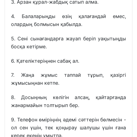
3. Арзан құрал-жабдық сатып алма.
4. Балаларыңды өзің қалағандай емес,
олардың болмысын қабылда.
5. Сені сынағандарға жауап беріп уақытыңды
босқа кетірме.
6. Қателіктеріңнен сабақ ал.
7. Жаңа жұмыс таппай тұрып, қазіргі
жұмысыңнан кетпе.
8. Досыңның көлігін алсаң, қайтарғанда
жанармайын толтырып бер.
9. Телефон өміріңнің әдемі сәттерін бөлмесін -
ол сен үшін, тек қоңырау шалушы үшін ғана
керек екенін ұмытпа.