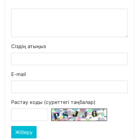
Сіздің атыңыз
E-mail
Растау коды (суреттегі таңбалар)