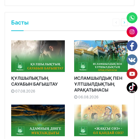
Басты
ҚҰЛШЫЛЫҚТЫҢ
ИСЛАМШЫЛДЫҚ ПЕН
САУАБЫН БАҒЫШТАУ
ҰЛТШЫЛДЫҚТЫҢ
АРАҚАТЫНАСЫ
07.08.2026
06.08.2026