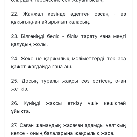
22. Жанжал кезінде әдептен озсаң - өз
құқығыңнан айырылып қаласың.
23. Білгеніңді бөліс - білім тарату ғана мәңгі
қалудың жолы.
24. Жеке не қаржылық мәліметтерді тек аса
қажет жағдайда ғана аш.
25. Досың туралы жақсы сөз естісең, оған
жеткіз.
26. Күніңді жақсы өткізу үшін кешікпей
ұйықта.
27. Саған жамандық жасаған адамды ұялтқың
келсе - оның балаларына жақсылық жаса.