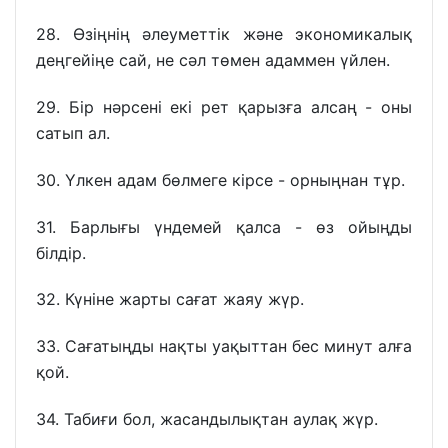
28. Өзіңнің әлеуметтік және экономикалық
деңгейіңе сай, не сәл төмен адаммен үйлен.
29. Бір нәрсені екі рет қарызға алсаң - оны
сатып ал.
30. Үлкен адам бөлмеге кірсе - орныңнан тұр.
31. Барлығы үндемей қалса - өз ойыңды
білдір.
32. Күніне жарты сағат жаяу жүр.
33. Сағатыңды нақты уақыттан бес минут алға
қой.
34. Табиғи бол, жасандылықтан аулақ жүр.