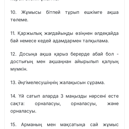
10. Жұмысы бітпей тұрып ешкімге ақша
төлеме.
11. Қаржылық жағдайыңды өзіңнен әлдеқайда
бай немесе кедей адамдармен талқылама.
12. Досыңа ақша қарыз берерде абай бол -
достығың мен ақшаңнан айырылып қалуың
мүмкін.
13. Әңгімелесушіңнің жалақысын сұрама.
14. Үй сатып аларда 3 маңызды нәрсені есте
сақта: орналасуы, орналасуы, және
орналасуы.
15. Арманың мен мақсатыңа сай жұмыс