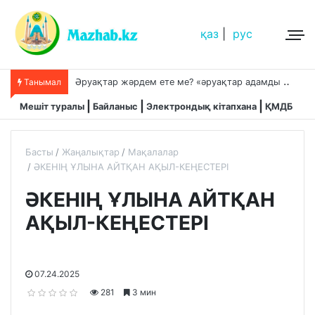
қаз
|
рус
Ә
руақтар жәрдем ете ме? «әруақтар адамды қорғап жүреді»,-дейді сол рас па?
Танымал
Мешіт туралы
Байланыс
Электрондық кітапхана
ҚМДБ
Басты
Жаңалықтар
Мақалалар
ӘКЕНІҢ ҰЛЫНА АЙТҚАН АҚЫЛ-КЕҢЕСТЕРІ
ӘКЕНІҢ ҰЛЫНА АЙТҚАН
АҚЫЛ-КЕҢЕСТЕРІ
07.24.2025
281
3 мин