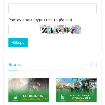
Растау коды (суреттегі таңбалар)
Басты