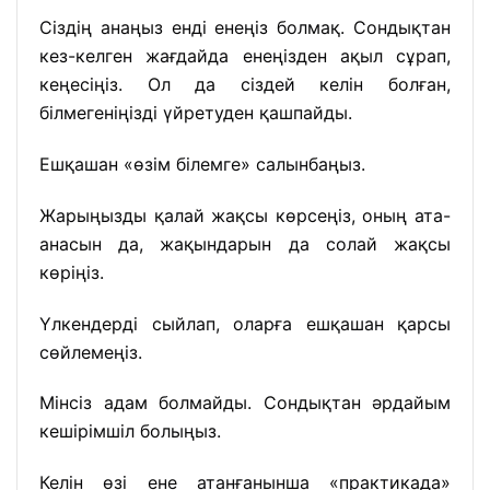
Сіздің анаңыз енді енеңіз болмақ. Сондықтан
кез-келген жағдайда енеңізден ақыл сұрап,
кеңесіңіз. Ол да сіздей келін болған,
білмегеніңізді үйретуден қашпайды.
Ешқашан «өзім білемге» салынбаңыз.
Жарыңызды қалай жақсы көрсеңіз, оның ата-
анасын да, жақындарын да солай жақсы
көріңіз.
Үлкендерді сыйлап, оларға ешқашан қарсы
сөйлемеңіз.
Мінсіз адам болмайды. Сондықтан әрдайым
кешірімшіл болыңыз.
Келін өзі ене атанғанынша «практикада»