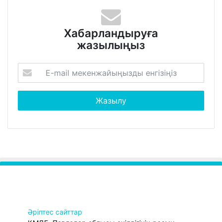
Хабарландыруға
жазылыңыз
Әріптес сайттар