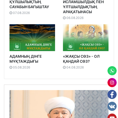
ҚҰЛШЫЛЫҚТЫҢ
ИСЛАМШЫЛДЫҚ ПЕН
САУАБЫН БАҒЫШТАУ
ҰЛТШЫЛДЫҚТЫҢ
АРАҚАТЫНАСЫ
07.08.2026
06.08.2026
АДАМНЫҢ ДІНГЕ
«ЖАҚСЫ СӨЗ» - ОЛ
МҰҚТАЖДЫҒЫ
ҚАНДАЙ СӨЗ?
05.08.2026
04.08.2026