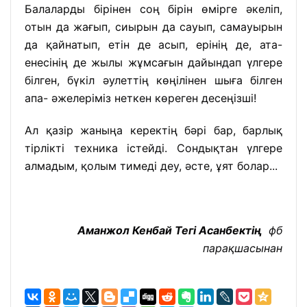
Балаларды бірінен соң бірін өмірге әкеліп,
отын да жағып, сиырын да сауып, самауырын
да қайнатып, етін де асып, ерінің де, ата-
енесінің де жылы жұмсағын дайындап үлгере
білген, бүкіл әулеттің көңілінен шыға білген
апа- әжелеріміз неткен көреген десеңізші!
Ал қазір жаныңа керектің бәрі бар, барлық
тірлікті техника істейді. Сондықтан үлгере
алмадым, қолым тимеді деу, әсте, ұят болар
...
Аманжол Кенбай Тегі Асанбек
тің
фб
парақшасынан