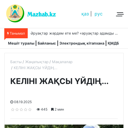
қаз
|
рус
Ә
руақтар жәрдем ете ме? «әруақтар адамды қорғап жүреді»,-дейді сол рас па?
Танымал
Мешіт туралы
Байланыс
Электрондық кітапхана
ҚМДБ
Басты
Жаңалықтар
Мақалалар
КЕЛІНІ ЖАҚСЫ ҮЙДІҢ...
КЕЛІНІ ЖАҚСЫ ҮЙДІҢ...
08.19.2025
445
2 мин