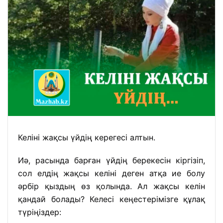
Келіні жақсы үйдің керегесі алтын.
Иә, расында барған үйдің берекесін кіргізіп,
сол елдің жақсы келіні деген атқа ие болу
әрбір қыздың өз қолында. Ал жақсы келін
қандай болады? Келесі кеңестерімізге құлақ
түріңіздер: