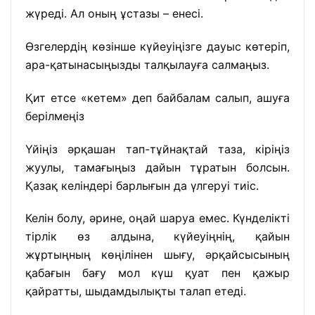
жүреді. Ал оның ұстазы – енесі.
Өзгелердің көзінше күйеуіңізге дауыс көтеріп,
ара-қатынасыңызды талқылауға салмаңыз.
Қит етсе «кетем» деп байбалам салып, ашуға
берілмеңіз
Үйіңіз әрқашан тап-тұйнақтай таза, кіріңіз
жуулы, тамағыңыз дайын тұратын болсын.
Қазақ келіндері барлығын да үлгеруі тиіс.
Келін болу, әрине, оңай шаруа емес. Күнделікті
тірлік өз алдына, күйеуіңнің, қайын
жұртыңның көңілінен шығу, әрқайсысының
қабағын бағу мол күш қуат пен қажыр
қайратты, шыдамдылықты талап етеді.