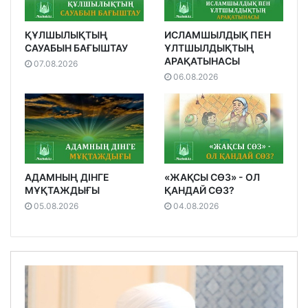
ҚҰЛШЫЛЫҚТЫҢ
ИСЛАМШЫЛДЫҚ ПЕН
САУАБЫН БАҒЫШТАУ
ҰЛТШЫЛДЫҚТЫҢ
АРАҚАТЫНАСЫ
07.08.2026
06.08.2026
АДАМНЫҢ ДІНГЕ
«ЖАҚСЫ СӨЗ» - ОЛ
МҰҚТАЖДЫҒЫ
ҚАНДАЙ СӨЗ?
05.08.2026
04.08.2026