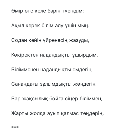
Өмір өте келе бәрін түсіндім:
Ақыл керек білім алу үшін мың.
Содан кейін үйренесің жазуды,
Көкіректен надандықты ұшырдым.
Білімменен надандықты емдегін,
Санаңдағы зұлымдықты жөндегін.
Бар жақсылық бойға сіңер біліммен,
Жарты жолда ауып қалмас теңдерің.
***