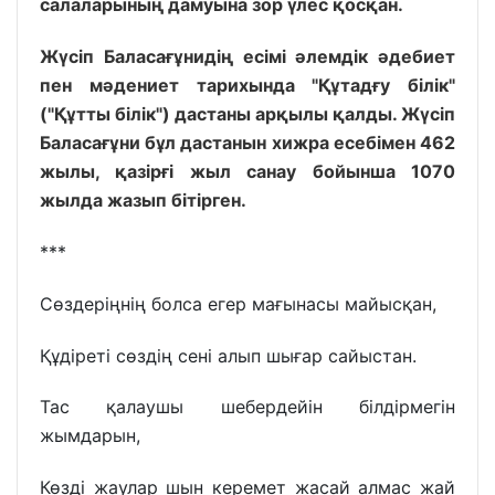
салаларының дамуына зор үлес қосқан.
Жүсіп Баласағұнидің есімі әлемдік әдебиет
пен мәдениет тарихында "Құтадғу білік"
("Құтты білік") дастаны арқылы қалды. Жүсіп
Баласағұни бұл дастанын хижра есебімен 462
жылы, қазірғі жыл санау бойынша 1070
жылда жазып бітірген.
***
Сөздеріңнің болса егер мағынасы майысқан,
Құдіреті сөздің сені алып шығар сайыстан.
Тас қалаушы шебердейін білдірмегін
жымдарын,
Көзді жаулар шын керемет жасай алмас жай