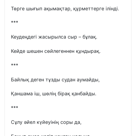
Төрге шығып ақымақтар, құрметтерге ілінді.
***
Кеудеңдегі жасырылса сыр – бұлақ.
Кейде шешен сөйлегеннен құндырақ.
***
Байлық деген тұзды судан аумайды,
Қаншама іш, шөлің бірақ қанбайды.
***
Сұлу әйел күйеуінің соры да,