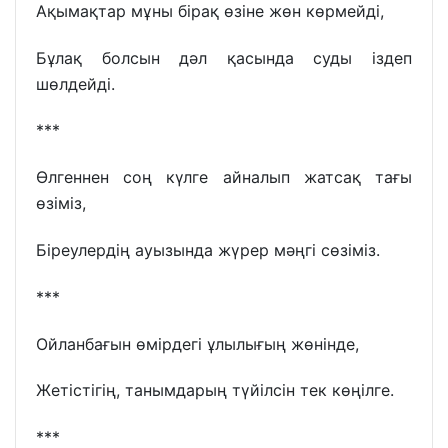
Ақымақтар мұны бірақ өзіне жөн көрмейді,
Бұлақ болсын дәл қасында суды іздеп
шөлдейді.
***
Өлгеннен соң күлге айналып жатсақ тағы
өзіміз,
Біреулердің ауызында жүрер мәңгі сөзіміз.
***
Ойланбағын өмірдегі ұлылығың жөнінде,
Жетістігің, танымдарың түйілсін тек көңілге.
***