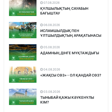
07.08.2026
ҚҰЛШЫЛЫҚТЫҢ САУАБЫН
БАҒЫШТАУ
06.08.2026
ИСЛАМШЫЛДЫҚ ПЕН
ҰЛТШЫЛДЫҚТЫҢ АРАҚАТЫНАСЫ
05.08.2026
АДАМНЫҢ ДІНГЕ МҰҚТАЖДЫҒЫ
04.08.2026
«ЖАҚСЫ СӨЗ» - ОЛ ҚАНДАЙ СӨЗ?
03.08.2026
ТЫНЫБАЙ ҚАЖЫ КӘУКЕНҰЛЫ
КІМ?