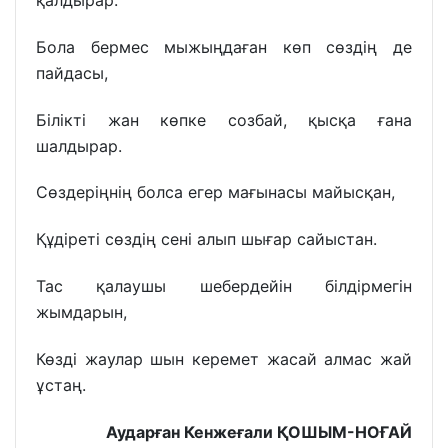
Бола бермес мыжыңдаған көп сөздің де
пайдасы,
Білікті жан көпке созбай, қысқа ғана
шалдырар.
Сөздеріңнің болса егер мағынасы майысқан,
Құдіреті сөздің сені алып шығар сайыстан.
Тас қалаушы шебердейін білдірмегін
жымдарын,
Көзді жаулар шын керемет жасай алмас жай
ұстаң.
Аударған Кенжеғали ҚОШЫМ-НОҒАЙ