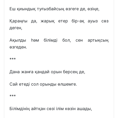
Еш қиындық туғызбайсың өзгеге де, өзіңе,
Қараңғы да, жарық етер бір-ақ ауыз сөз
деген,
Ақылды һәм білімді бол, сен артықсың
өзгеден.
***
Дана жанға қандай орын берсең де,
Сай етеді сол орынды өлшемге.
***
Білімдінің айтқан сөзі ілім көзін ашады,