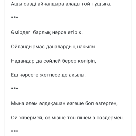
Ащы сөзді айналдыра алады ғой тұщыға.
***
Өмірдегі барлық нәрсе өтірік,
Ойландырмас даналардың нақылы.
Надандар да сөйлей берер көпіріп,
Еш нәрсеге жетпесе де ақылы.
***
Мына әлем әлдеқашан өзгеше боп өзгерген,
Ой жібермей, өзімізше тон пішеміз сөздермен.
***