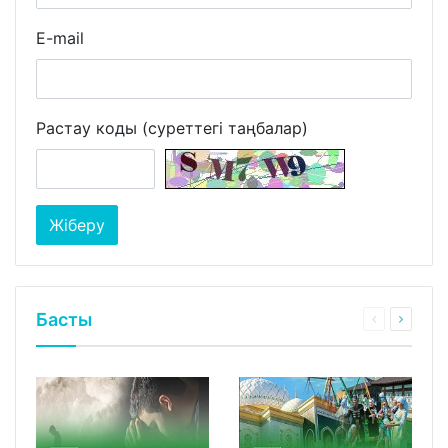
E-mail
Растау коды (суреттегі таңбалар)
Басты