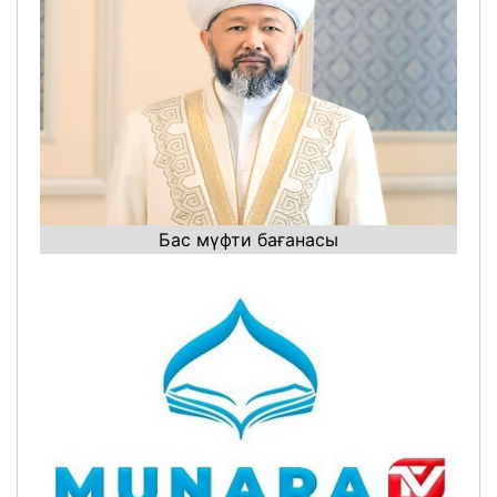
Бас мүфти бағанасы