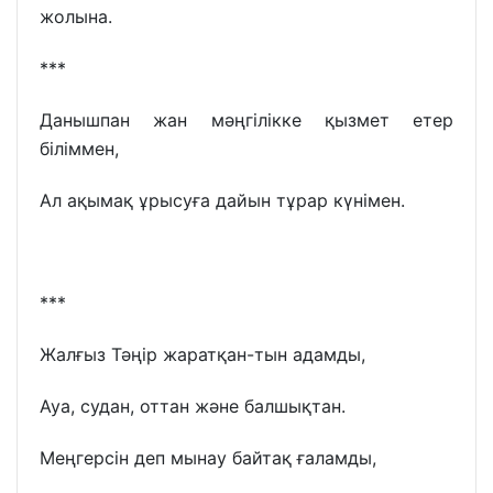
жолына.
***
Данышпан жан мәңгілікке қызмет етер
біліммен,
Ал ақымақ ұрысуға дайын тұрар күнімен.
***
Жалғыз Тәңір жаратқан-тын адамды,
Ауа, судан, оттан және балшықтан.
Меңгерсін деп мынау байтақ ғаламды,