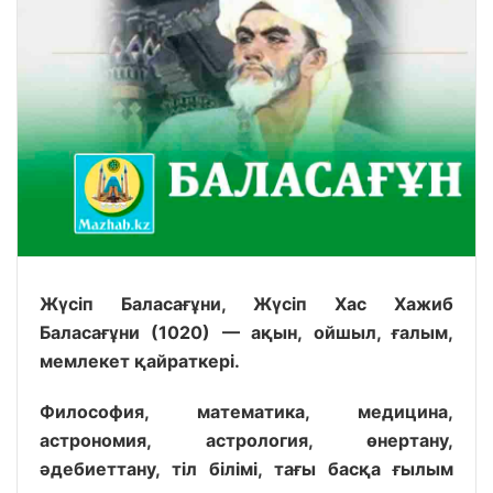
Жүсіп Баласағұни, Жүсіп Хас Хажиб
Баласағұни
(1020) — ақын, ойшыл, ғалым,
мемлекет қайраткері.
Философия, математика, медицина,
астрономия, астрология, өнертану,
әдебиеттану, тіл білімі, тағы басқа ғылым