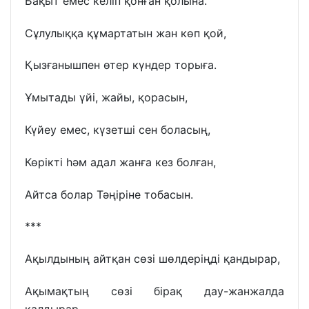
Бақыт емес келіп қонған қолына.
Сұлулыққа құмартатын жан көп қой,
Қызғанышпен өтер күндер торыға.
Ұмытады үйі, жайы, қорасын,
Күйеу емес, күзетші сен боласың,
Көрікті һәм адал жанға кез болған,
Айтса болар Тәңіріне тобасын.
***
Ақылдының айтқан сөзі шөлдеріңді қандырар,
Ақымақтың сөзі бірақ дау-жанжалда
қалдырар.