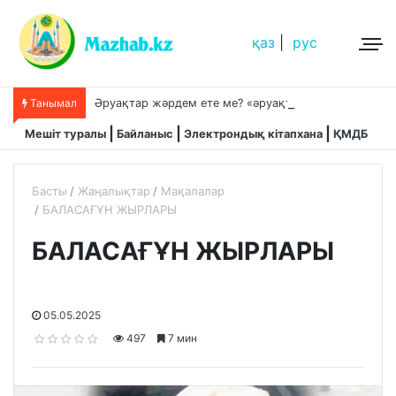
қаз
|
рус
Ә
руақтар жәрдем ете ме? «әруақтар адамды қорғап жүреді»,-дейді сол рас па?
Танымал
Мешіт туралы
Байланыс
Электрондық кітапхана
ҚМДБ
Басты
Жаңалықтар
Мақалалар
БАЛАСАҒҰН ЖЫРЛАРЫ
БАЛАСАҒҰН ЖЫРЛАРЫ
05.05.2025
497
7 мин