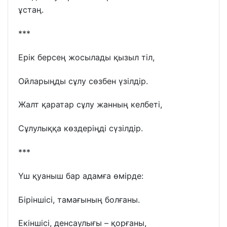
ұстаң.
***
Ерік берсең жосылады қызыл тіл,
Ойларыңды сұлу сөзбен үзілдір.
Жалт қаратар сұлу жанның келбеті,
Сұлулыққа көздеріңді сүзілдір.
***
Үш қуаныш бар адамға өмірде:
Біріншісі, тамағының болғаны.
Екіншісі, денсаулығы – қорғаны,