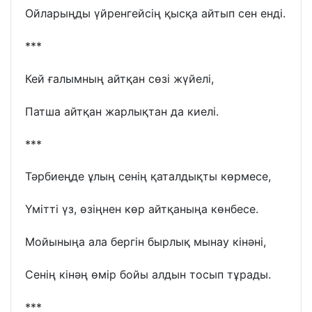
Ойларыңды үйренгейсің қысқа айтып сен енді.
***
Кей ғалымның айтқан сөзі жүйелі,
Патша айтқан жарлықтан да киелі.
***
Тәрбиеңде ұлың сенің қаталдықты көрмесе,
Үмітті үз, өзіңнен көр айтқаныңа көнбесе.
Мойыныңа ала бергін бырлық мынау кінәні,
Сенің кінәң өмір бойы алдын тосып тұрады.
***