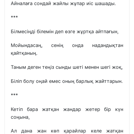
Айналаға сондай жайлы жұпар иіс шашады.
***
Білмесіңді білемін деп өзге жұртқа айтпағын,
Мойындасаң, сенің онда надандықтан
қайтқаның.
Таным деген теңіз сынды шеті менен шегі жоқ,
Біліп болу оңай емес оның барлық жайттарын.
***
Кетіп бара жатқан жандар жетер бір күн
соңына,
Ал дана жан көп қарайлар келе жатқан