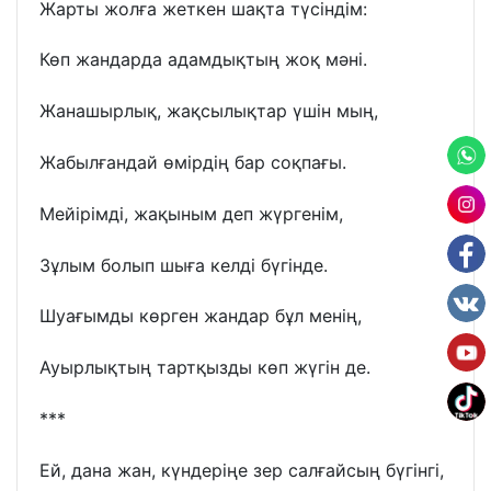
Жарты жолға жеткен шақта түсіндім:
Көп жандарда адамдықтың жоқ мәні.
Жанашырлық, жақсылықтар үшін мың,
Жабылғандай өмірдің бар соқпағы.
Мейірімді, жақыным деп жүргенім,
Зұлым болып шыға келді бүгінде.
Шуағымды көрген жандар бұл менің,
Ауырлықтың тартқызды көп жүгін де.
***
Ей, дана жан, күндеріңе зер салғайсың бүгінгі,