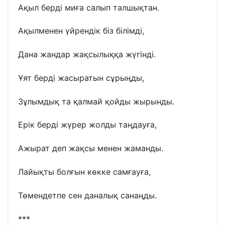
Ақыл берді миға салып талшықтан.
Ақылменен үйрендік біз білімді,
Дана жандар жақсылыққа жүгінді.
Ұят берді жасыратын сұрыңды,
Зұлымдық та қалмай қойды жырынды.
Ерік берді жүрер жолды таңдауға,
Ажырат деп жақсы менен жаманды.
Лайықты болғын көкке самғауға,
Төмендетпе сен даналық санаңды.
***