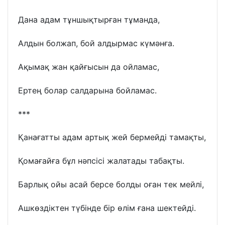
Дана адам тұншықтырған тұманда,
Алдын болжап, бой алдырмас күмәнға.
Ақымақ жан қайғысын да ойламас,
Ертең болар салдарына бойламас.
***
Қанағатты адам артық жей бермейді тамақты,
Қомағайға бұл нәпсісі жалатады табақты.
Барлық ойы асай берсе болды оған тек мейлі,
Ашкөздіктен түбінде бір өлім ғана шектейді.