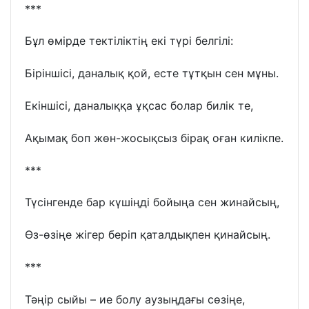
***
Бұл өмірде тектіліктің екі түрі белгілі:
Біріншісі, даналық қой, есте тұтқын сен мұны.
Екіншісі, даналыққа ұқсас болар билік те,
Ақымақ боп жөн-жосықсыз бірақ оған килікпе.
***
Түсінгенде бар күшіңді бойыңа сен жинайсың,
Өз-өзіңе жігер беріп қаталдықпен қинайсың.
***
Тәңір сыйы – ие болу аузыңдағы сөзіңе,