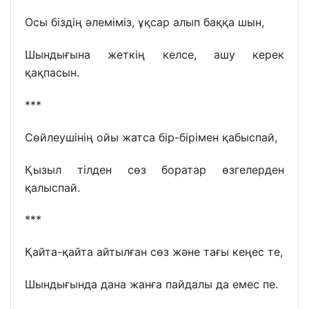
Осы біздің әлеміміз, ұқсар алып баққа шын,
Шындығына жеткің келсе, ашу керек
қақпасын.
***
Сөйлеушінің ойы жатса бір-бірімен қабыспай,
Қызыл тілден сөз боратар өзгелерден
қалыспай.
***
Қайта-қайта айтылған сөз және тағы кеңес те,
Шындығында дана жанға пайдалы да емес пе.