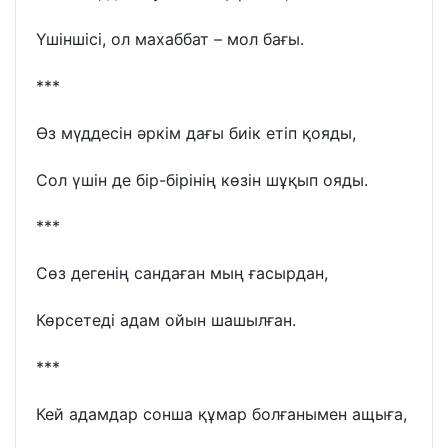
Үшіншісі, ол махаббат – мол бағы.
***
Өз мүддесін әркім дағы биік етіп қояды,
Сол үшін де бір-бірінің көзін шұқып ояды.
***
Сөз дегенің сандаған мың ғасырдан,
Көрсетеді адам ойын шашылған.
***
Кей адамдар сонша құмар болғанымен ащыға,