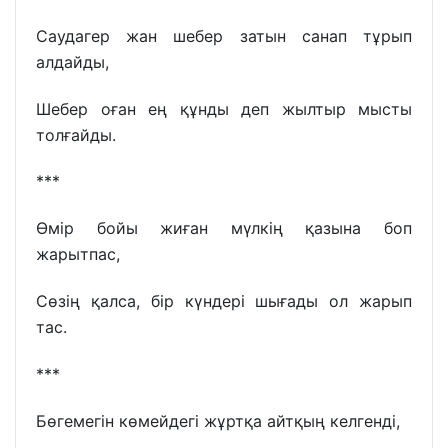
Саудагер жан шебер затын санап тұрып
алдайды,
Шебер оған ең құнды деп жылтыр мысты
толғайды.
***
Өмір бойы жиған мүлкің қазына боп
жарытпас,
Сөзің қалса, бір күндері шығады ол жарып
тас.
***
Бөгемегін көмейдегі жұртқа айтқың келгенді,