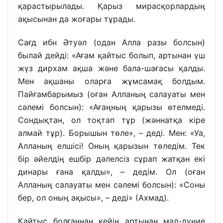
қарастырылады. Қарыз мирасқорлардың
ақысынан да жоғары тұрады.
Сағд ибн Әтуәл (одан Алла разы болсын)
былай дейді: «Ағам қайтыс болып, артынан үш
жүз дирхам ақша және бала-шағасы қалды.
Мен ақшаны оларға жұмсамақ болдым.
Пайғамбарымыз (оған Алланың салауаты мен
сәлемі болсын): «Ағаңның қарызы өтелмеді.
Сондықтан, ол тоқтап тұр (жәннатқа кіре
алмай тұр). Борышын төле», – деді. Мен: «Уа,
Алланың елшісі! Оның қарызын төледім. Тек
бір әйелдің ешбір дәлелсіз сұрап жатқан екі
динары ғана қалды», – дедім. Ол (оған
Алланың салауаты мен сәлемі болсын): «Соны
бер, ол оның ақысы», – деді» (Ахмад).
Қайтыс болғаннан кейін артынан мал-дүние