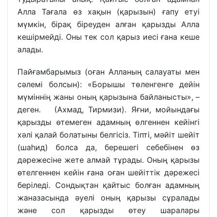
Алла Тағала өз хақын (қарызын) ғапу етуі
мүмкін, бірақ біреуден алған қарызды Алла
кешірмейді. Оны тек сол қарыз иесі ғана кеше
алады.
Пайғамбарымыз (оған Алланың салауаты мен
сәлемі болсын): «Борышы төленгенге дейін
мүміннің жаны оның қарызына байланысты», –
деген. (Ахмад, Тирмизи). Яғни, мойындағы
қарызды өтемеген адамның өлгеннен кейінгі
хәлі қалай болатыны белгісіз. Тіпті, мәйіт шейіт
(шаһид) болса да, берешегі себебінен өз
дәрежесіне жете алмай тұрады. Оның қарызы
өтелгеннен кейін ғана оған шейіттік дәрежесі
беріледі. Сондықтан қайтыс болған адамның
жаназасында әуелі оның қарызы сұралады
және сол қарызды өтеу шаралары