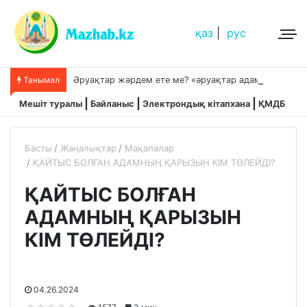
қаз
|
рус
Ә
руақтар жәрдем ете ме? «әруақтар адамды қорғап жүреді»,-дейді сол рас па?
Танымал
Мешіт туралы
Байланыс
Электрондық кітапхана
ҚМДБ
Басты
Жаңалықтар
Мақалалар
ҚАЙТЫС БОЛҒАН АДАМНЫҢ ҚАРЫЗЫН КІМ ТӨЛЕЙДІ?
ҚАЙТЫС БОЛҒАН
АДАМНЫҢ ҚАРЫЗЫН
КІМ ТӨЛЕЙДІ?
04.26.2024