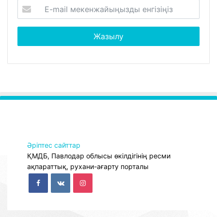
Әріптес сайттар
ҚМДБ, Павлодар облысы өкілдігінің ресми
ақпараттық, рухани-ағарту порталы