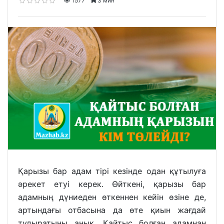
1577
3 мин
Қарызы бар адам тірі кезінде одан құтылуға
әрекет етуі керек. Өйткені, қарызы бар
адамның дүниеден өткеннен кейін өзіне де,
артындағы отбасына да өте қиын жағдай
тудыратыны анық. Қайтыс болған адамнан