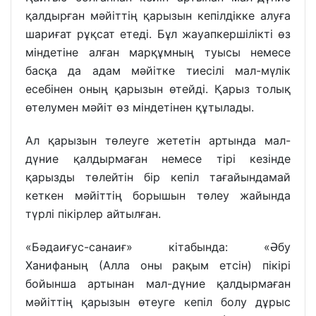
қалдырған мәйіттің қарызын кепілдікке алуға
шариғат рұқсат етеді. Бұл жауапкершілікті өз
міндетіне алған марқұмның туысы немесе
басқа да адам мәйітке тиесілі мал-мүлік
есебінен оның қарызын өтейді. Қарыз толық
өтелумен мәйіт өз міндетінен құтылады.
Ал қарызын төлеуге жететін артында мал-
дүние қалдырмаған немесе тірі кезінде
қарызды төлейтін бір кепіл тағайындамай
кеткен мәйіттің борышын төлеу жайында
түрлі пікірлер айтылған.
«Бәдаиғус-санаиғ» кітабында: «Әбу
Ханифаның (Алла оны рақым етсін) пікірі
бойынша артынан мал-дүние қалдырмаған
мәйіттің қарызын өтеуге кепіл болу дұрыс