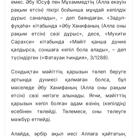
емес. Әбу Юсуф пен Мұхаммедтің (Алла екеуін
рақым етсін) пікірі бойынша мұндай кепілдік
дұрыс саналады», – деп баяндаған. «Задул-
фуқаһа» кітабында «Әбу Ханифаның (Алла оны
рақым етсін) сөзі дұрыс», десе, «Мухити
Сарахси» кітабында «Мәйіт қанша дүние
қалдырса, соншаға кепіл бола алады», – деп
түсіндірген («Фәтауаи Һиндия», 3/1288).
Сондықтан мәйіттің қарызын төлеп беруге
артында дүниесі қалмаған болса, бұл
мәселеде Әбу Ханифаның (Алла оны рақым
етсін) сөзі негізге алынады. Яғни, мәйіттің
қарызын кепіл болған адам өзінің (кепілдің)
есебінен төлейді. Төлемесе, оны төлеуге
мәжбүр етпейді.
Алайда, әрбір ақыл иесі Аллаға қайтатын,