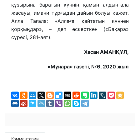
құзырына баратын күннің қамын алдын-ала
жасауы, имани тұрғыдан дайын болуы қажет.
Алла Тағала: «Аллаға қайтатын күннен
қорқыңдар», – деп ескерткен («Бақара»
сүресі, 281-аят).
Хасан АМАНҚҰЛ,
«Мұнара» газеті, №6, 2020 жыл
Комментарии