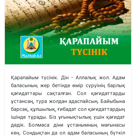
Қарапайым түсінік. Дін - Аллалық жол. Адам
баласының жер бетінде өмір сүруінің барлық
қағидаттары сақталған. Сол қағидаттарды
ұстансаң, тура жолдан адаспайсың. Байыбына
барсақ, құлшылық, ғибадат сол қағидаттардың
ішінде тұрады. Біз ұғынықтылық үшін қағидат
дедік. Болмаса діни ұстанымның мағынасы
кең. Сондықтан да ол адам баласының бүткіл