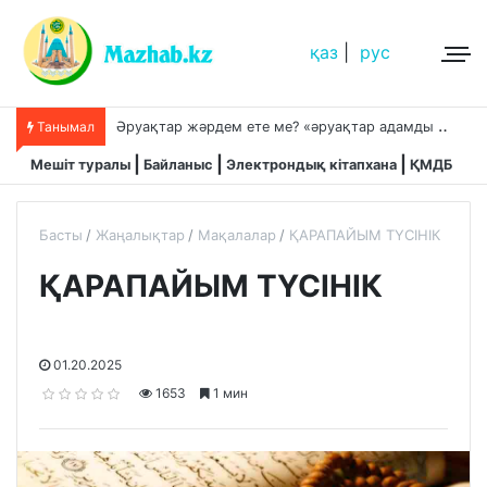
қаз
|
рус
Ә
руақтар жәрдем ете ме? «әруақтар адамды қорғап жүреді»,-дейді сол рас па?
Танымал
Мешіт туралы
Байланыс
Электрондық кітапхана
ҚМДБ
Басты
Жаңалықтар
Мақалалар
ҚАРАПАЙЫМ ТҮСІНІК
ҚАРАПАЙЫМ ТҮСІНІК
01.20.2025
1653
1 мин