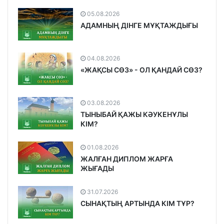
05.08.2026
АДАМНЫҢ ДІНГЕ МҰҚТАЖДЫҒЫ
04.08.2026
«ЖАҚСЫ СӨЗ» - ОЛ ҚАНДАЙ СӨЗ?
03.08.2026
ТЫНЫБАЙ ҚАЖЫ КӘУКЕНҰЛЫ
КІМ?
01.08.2026
ЖАЛҒАН ДИПЛОМ ЖАРҒА
ЖЫҒАДЫ
31.07.2026
СЫНАҚТЫҢ АРТЫНДА КІМ ТҰР?