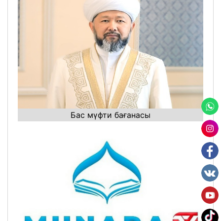
Бас мүфти бағанасы