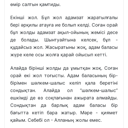
өмір салтын қамтиды.
Екінші жол. Бұл жол адамзат жаратылғалы
бері әрқилы атауға ие болып келді. Соған орай
бұл жолды адамзат ақыл-ойының жемісі десе
де болады. Шынтуайтына келсек, бұл -
құдайсыз жол. Жасыратыны жоқ, адам баласы
жүре келе осы жолға қарай ойысып кетті.
Алайда бірінші жолды да ұмытқан жоқ. Соған
орай екі жол тоғысты. Адам баласының бір-
бірімен шәлкем-шалыс келіп қала беретіні
сондықтан. Алайда ол “шәлкем-шалыс”
ешкімді де өз соқпағынан ажырата алмайды.
Сондықтан да барлық адам баласы бір
бағытта кетіп бара жатыр. Мәре - қиямет
қайым. Себебі ол - Алланың жолы емес.