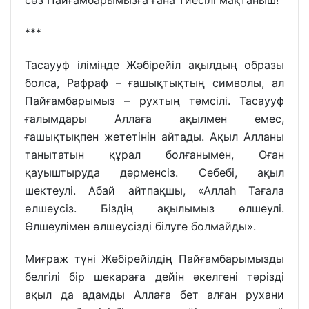
сөз Пайғамбарымызға ғана тиесілі мақтаныш!
***
Тасаууф ілімінде Жәбірейіл ақылдың образы
болса, Рафраф – ғашықтықтың символы, ал
Пайғамбарымыз – рухтың тәмсілі. Тасаууф
ғалымдары Аллаға ақылмен емес,
ғашықтықпен жететінін айтады. Ақыл Алланы
танытатын құрал болғанымен, Оған
қауыштыруда дәрменсіз. Себебі, ақыл
шектеулі. Абай айтпақшы, «Аллаһ Тағала
өлшеусіз. Біздің ақылымыз өлшеулі.
Өлшеулімен өлшеусізді білуге болмайды».
Миғраж түні Жәбірейілдің Пайғамбарымызды
белгілі бір шекараға дейін әкелгені тәрізді
ақыл да адамды Аллаға бет алған рухани