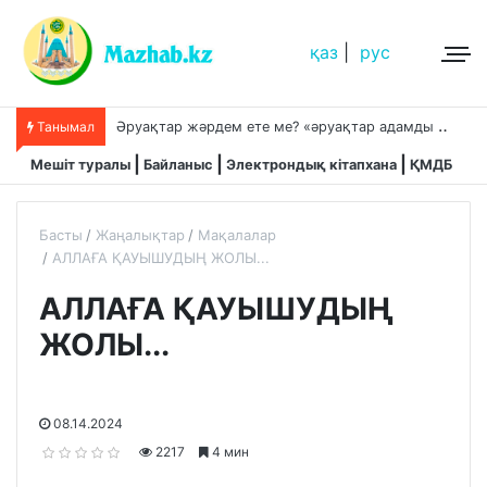
қаз
|
рус
Ә
руақтар жәрдем ете ме? «әруақтар адамды қорғап жүреді»,-дейді сол рас па?
Танымал
Мешіт туралы
Байланыс
Электрондық кітапхана
ҚМДБ
Басты
Жаңалықтар
Мақалалар
АЛЛАҒА ҚАУЫШУДЫҢ ЖОЛЫ...
АЛЛАҒА ҚАУЫШУДЫҢ
ЖОЛЫ...
08.14.2024
2217
4 мин