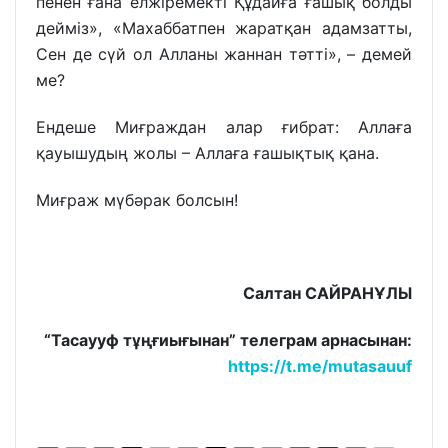
пенен ғана елжіремекті Құдайға ғашық болды
дейміз», «Махаббатпен жаратқан адамзатты,
Сен де сүй ол Алланы жаннан тәтті», – демей
ме?
Ендеше Миғраждан алар ғибрат: Аллаға
қауышудың жолы – Аллаға ғашықтық қана.
Миғраж мүбәрак болсын!
Салтан САЙРАНҰЛЫ
“Тасаууф тұңғиығынан” телеграм арнасынан:
https://t.me/mutasauuf