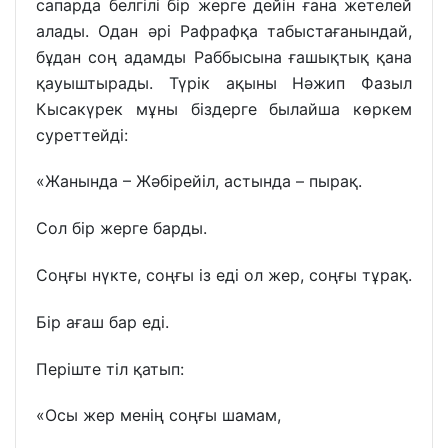
сапарда белгілі бір жерге дейін ғана жетелей
алады. Одан әрі Рафрафқа табыстағанындай,
бұдан соң адамды Раббысына ғашықтық қана
қауыштырады. Түрік ақыны Нәжип Фазыл
Кысакүрек мұны біздерге былайша көркем
суреттейді:
«Жанында – Жәбірейіл, астында – пырақ.
Сол бір жерге барды.
Соңғы нүкте, соңғы із еді ол жер, соңғы тұрақ.
Бір ағаш бар еді.
Періште тіл қатып:
«Осы жер менің соңғы шамам,