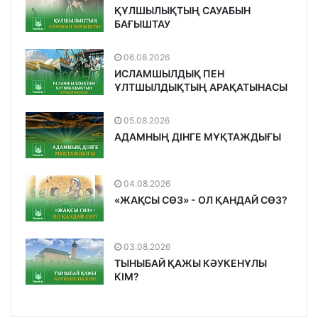
ҚҰЛШЫЛЫҚТЫҢ САУАБЫН
БАҒЫШТАУ
06.08.2026
ИСЛАМШЫЛДЫҚ ПЕН
ҰЛТШЫЛДЫҚТЫҢ АРАҚАТЫНАСЫ
05.08.2026
АДАМНЫҢ ДІНГЕ МҰҚТАЖДЫҒЫ
04.08.2026
«ЖАҚСЫ СӨЗ» - ОЛ ҚАНДАЙ СӨЗ?
03.08.2026
ТЫНЫБАЙ ҚАЖЫ КӘУКЕНҰЛЫ
КІМ?