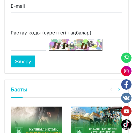
E-mail
Растау коды (суреттегі таңбалар)
Басты