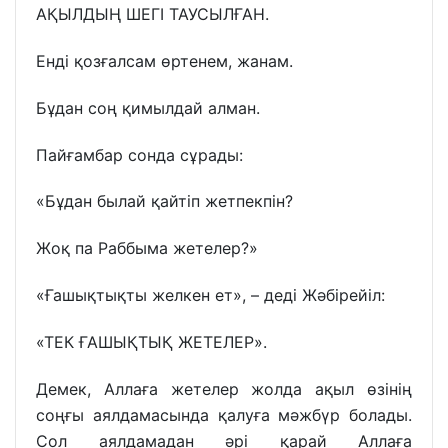
АҚЫЛДЫҢ ШЕГІ ТАУСЫЛҒАН.
Енді қозғалсам өртенем, жанам.
Бұдан соң қимылдай алман.
Пайғамбар сонда сұрады:
«Бұдан былай қайтіп жетпекпін?
Жоқ па Раббыма жетелер?»
«Ғашықтықты желкен ет», – деді Жәбірейіл:
«ТЕК ҒАШЫҚТЫҚ ЖЕТЕЛЕР».
Демек, Аллаға жетелер жолда ақыл өзінің
соңғы аялдамасында қалуға мәжбүр болады.
Сол аялдамадан әрі қарай Аллаға