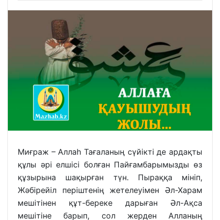
Миғраж – Аллаһ Тағаланың сүйікті де ардақты
құлы әрі елшісі болған Пайғамбарымызды өз
құзырына шақырған түн. Пыраққа мініп,
Жәбірейіл періштенің жетелеуімен Әл-Харам
мешітінен құт-береке дарыған Әл-Ақса
мешітіне барып, сол жерден Алланың