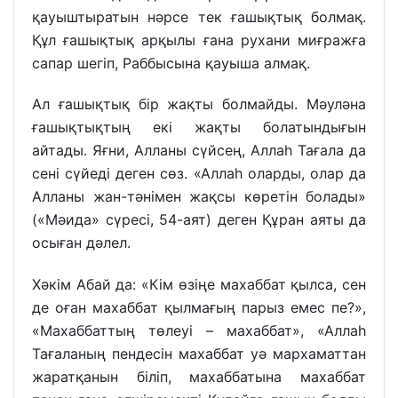
қауыштыратын нәрсе тек ғашықтық болмақ.
Құл ғашықтық арқылы ғана рухани миғражға
сапар шегіп, Раббысына қауыша алмақ.
Ал ғашықтық бір жақты болмайды. Мәуләна
ғашықтықтың екі жақты болатындығын
айтады. Яғни, Алланы сүйсең, Аллаһ Тағала да
сені сүйеді деген сөз. «Аллаһ оларды, олар да
Алланы жан-тәнімен жақсы көретін болады»
(«Мәида» сүресі, 54-аят) деген Құран аяты да
осыған дәлел.
Хәкім Абай да: «Кім өзіңе махаббат қылса, сен
де оған махаббат қылмағың парыз емес пе?»,
«Махаббаттың төлеуі – махаббат», «Аллаһ
Тағаланың пендесін махаббат уә мархаматтан
жаратқанын біліп, махаббатына махаббат