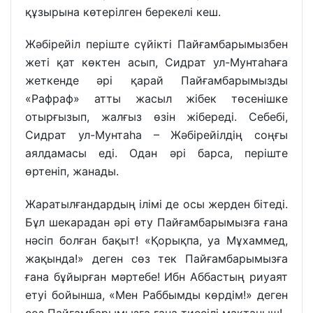
құзырына көтерілген берекелі кеш.
Жәбірейіл періште сүйікті Пайғамбарымызбен
жеті қат көктен асып, Сидрат ул-Мунтаһаға
жеткенде әрі қарай Пайғамбарымызды
«Рафраф» атты жасыл жібек төсенішке
отырғызып, жалғыз өзін жібереді. Себебі,
Сидрат ул-Мунтаһа – Жәбірейілдің соңғы
аялдамасы еді. Одан әрі барса, періште
өртеніп, жанады.
Жаратылғандардың ілімі де осы жерден бітеді.
Бұл шекарадан әрі өту Пайғамбарымызға ғана
нәсіп болған бақыт! «Қорықпа, уа Мұхаммед,
жақында!» деген сөз тек Пайғамбарымызға
ғана бұйырған мәртебе! Ибн Аббастың риуаят
етуі бойынша, «Мен Раббымды көрдім!» деген