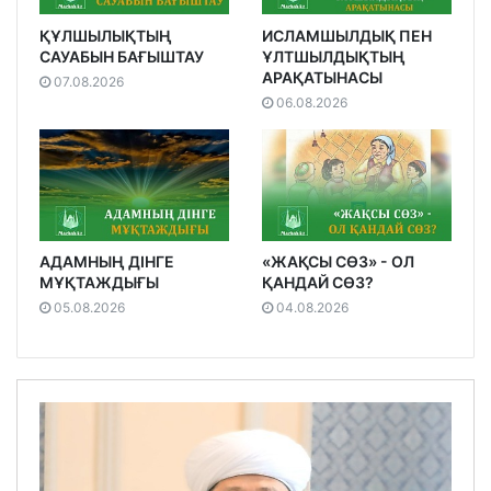
ҚҰЛШЫЛЫҚТЫҢ
ИСЛАМШЫЛДЫҚ ПЕН
САУАБЫН БАҒЫШТАУ
ҰЛТШЫЛДЫҚТЫҢ
АРАҚАТЫНАСЫ
07.08.2026
06.08.2026
АДАМНЫҢ ДІНГЕ
«ЖАҚСЫ СӨЗ» - ОЛ
МҰҚТАЖДЫҒЫ
ҚАНДАЙ СӨЗ?
05.08.2026
04.08.2026