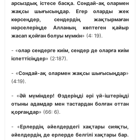
арсыздық істесе басқа. Сондай-ақ олармен
жақсы шығысыңдар. Егер оларды жек
көрсеңдер, сендердің жақтырмаған
нәрселеріңде Алланың көптеген қайыр
жасап қойған болуы мүмкін
» (4: 19).
- «
олар сендерге киім, сендер де оларға киім
іспеттісіңдер
» (2:187).
- «
Сондай-ақ олармен жақсы шығысыңдар
»
(4:19).
- «
Әй мүміндер! Өздеріңді әрі үй-іштеріңді
отыны адамдар мен тастардан болған оттан
қорғаңдар
» (66: 6).
- «
Ерлердің әйелдердегі хақтары сияқты,
әйелдердің де ерлерде белгілі хақтары бар.