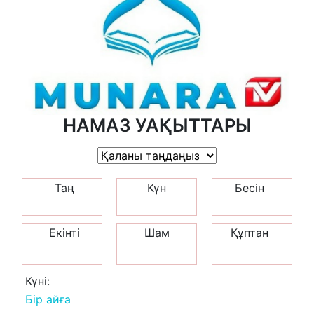
НАМАЗ УАҚЫТТАРЫ
Таң
Күн
Бесін
Екінті
Шам
Құптан
Күні:
Бір айға