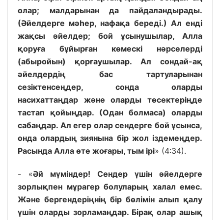
олар; малдарынан да пайдаландырады.
(Әйелдерге мәһер, нафақа
береді.) Ал енді
жақсы әйелдер; бой ұсынушылар, Алла
қоруға бұйырған көмескі нәрселерді
(абыройын) қорғаушылар. Ал сондай-ақ
әйелдердің бас тартуларынан
сезіктенсеңдер, сонда оларды
насихаттаңдар және оларды төсектеріңде
тастап қойыңдар. (Одан болмаса) оларды
сабаңдар. Ал егер олар сендерге бой ұсынса,
онда олардың зиянына бір жол іздемеңдер.
Расында Алла өте жоғары, тым ірі
» (4:34).
- «
Әй мүміндер! Сендер үшін әйелдерге
зорлықпен мұрагер болуларың халал емес.
Және бергендеріңнің бір бөлімін алып қалу
үшін оларды зорламаңдар. Бірақ олар ашық