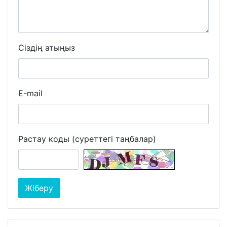
Сіздің атыңыз
E-mail
Растау коды (суреттегі таңбалар)