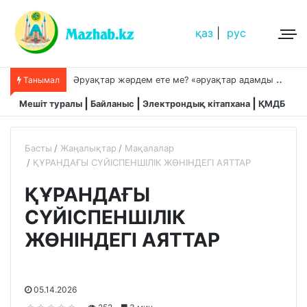
қаз
|
рус
Ә
руақтар жәрдем ете ме? «әруақтар адамды қорғап жүреді»,-дейді сол рас па?
Танымал
Мешіт туралы
Байланыс
Электрондық кітапхана
ҚМДБ
Басты
Жаңалықтар
Мақалалар
ҚҰРАНДАҒЫ СҮЙІСПЕНШІЛІК ЖӨНІНДЕГІ АЯТТАР
ҚҰРАНДАҒЫ
СҮЙІСПЕНШІЛІК
ЖӨНІНДЕГІ АЯТТАР
05.14.2026