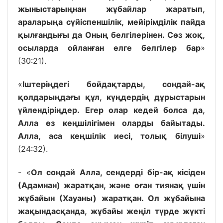
жыныстарыңнан жұбайлар жаратып,
араларыңа сүйіспеншілік, мейірімділік пайда
қылғандығы да Оның белгілерінен. Сөз жоқ,
осыларда ойланған елге белгілер бар
»
(30:21).
«
Іштеріңдегі бойдақтарды, сондай-ақ
қолдарыңдағы құл, күңдердің дұрыстарын
үйлендіріңдер. Егер олар кедей болса да,
Алла өз кеңшілігімен оларды байытады.
Алла, аса кеңшілік иесі, толық білуші
»
(24:32).
- «
Ол сондай Алла, сендерді бір-ақ кісіден
(Адамнан) жаратқан, және оған тиянақ үшін
жұбайын (Хауаны) жаратқан. Ол жұбайына
жақындасқанда, жұбайы жеңіл түрде жүкті