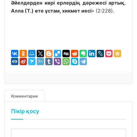
Әйелдерден көрі ерлердің дәрежесі артық.
Алла (Т.) өте ұстам, хикмет иесі
» (2:228).
Комментарии
Пікір қосу