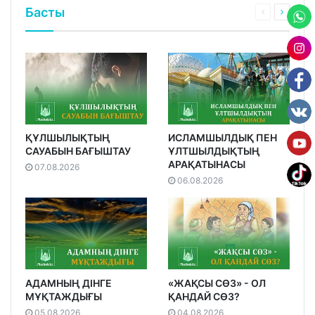
Басты
ҚҰЛШЫЛЫҚТЫҢ
ИСЛАМШЫЛДЫҚ ПЕН
САУАБЫН БАҒЫШТАУ
ҰЛТШЫЛДЫҚТЫҢ
АРАҚАТЫНАСЫ
07.08.2026
06.08.2026
АДАМНЫҢ ДІНГЕ
«ЖАҚСЫ СӨЗ» - ОЛ
МҰҚТАЖДЫҒЫ
ҚАНДАЙ СӨЗ?
05.08.2026
04.08.2026