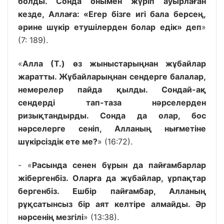
болды. Сонда онымен жүріп ауырлаған
кезде, Аллаға: «Егер бізге игі бала берсең,
әрине шүкір етушілерден болар едік» деп
»
(7: 189).
«
Алла (Т.) өз жыныстарыңнан жұбайлар
жаратты. Жұбайларыңнан сендерге балалар,
немерелер пайда қылды. Сондай-ақ
сендерді тап-таза нәрселерден
ризықтандырды. Сонда да олар, бос
нәрселерге сеніп, Алланың нығметіне
шүкірсіздік ете ме?
» (16:72).
- «
Расында сенен бұрын да пайғамбарлар
жібергенбіз. Оларға да жұбайлар, ұрпақтар
бергенбіз. Ешбір пайғамбар, Алланың
рұқсатынсыз бір аят келтіре алмайды. Әр
нәрсенің мезгілі
» (13:38).