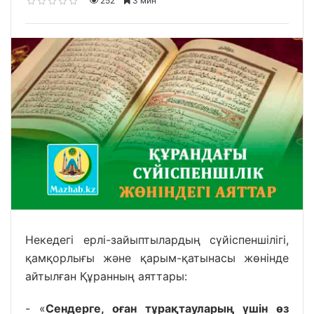
252
3 мин
Некедегі ерлі-зайыптылардың сүйіспеншілігі,
қамқорлығы және қарым-қатынасы жөнінде
айтылған Құранның аяттары:
- «
Сендерге, оған тұрақтауларың үшін өз