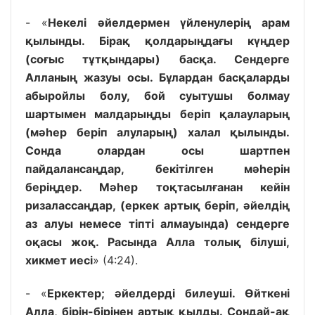
- «
Некелі әйелдермен үйленулерің арам
қылынды. Бірақ қолдарыңдағы күңдер
(соғыс тұтқындары) басқа. Сендерге
Алланың жазуы осы. Бұлардан басқаларды
абыройлы болу, бой суытушы болмау
шартымен малдарыңды беріп қалауларың
(мәһер беріп алуларың) халал қылынды.
Сонда олардан осы шартпен
пайдалансаңдар, бекітілген мәһерін
беріңдер. Мәһер тоқтасылғанан кейін
ризалассаңдар, (еркек артық беріп, әйелдің
аз алуы немесе тіпті алмауында) сендерге
оқасы жоқ. Расында Алла толық білуші,
хикмет иесі
» (4:24).
- «
Еркектер; әйелдерді билеуші. Өйткені
Алла, бірін-бірінен артық қылды. Сондай-ақ