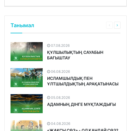
Танымал
07.08.2026
ҚҰЛШЫЛЫҚТЫҢ САУАБЫН
БАҒЫШТАУ
06.08.2026
ИСЛАМШЫЛДЫҚ ПЕН
ҰЛТШЫЛДЫҚТЫҢ АРАҚАТЫНАСЫ
05.08.2026
АДАМНЫҢ ДІНГЕ МҰҚТАЖДЫҒЫ
04.08.2026
«ЖАҚСЫ СӨЗ» - ОЛ ҚАНДАЙ СӨЗ?