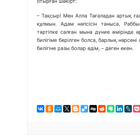
отырған шәкірт:
– Тақсыр! Мен Алла Тағаладан артық ғал
құлмын. Адам нәпсісін таныса, Рабб
тәртіпке салған мына дүние өмірінде ә
билігіме берілген болса, барлық нәрсен
билігіне разы болар едім, – деген екен.