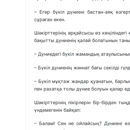
– Егер бүкіл дүниені бастан-аяқ өзгер
сұраған екен.
Шәкірттерінің әрқайсысы өз көңіліндегі
бақытты дүниенің қалай болатынын таны
– Дүниедегі бүкіл жамандық атаулысының 
– Бүкіл дүниенің жәннат бағы секілді гүлд
– Бүкіл мұқтаж жандар қуанатын, барлы
пен рахатқа толы дүние болуын қалар еді
Шәкірттерінің пікірлерін бір-бірден тың
үндемегенін байқап:
– Балам! Сен не ойлайсың? Дүниені өз