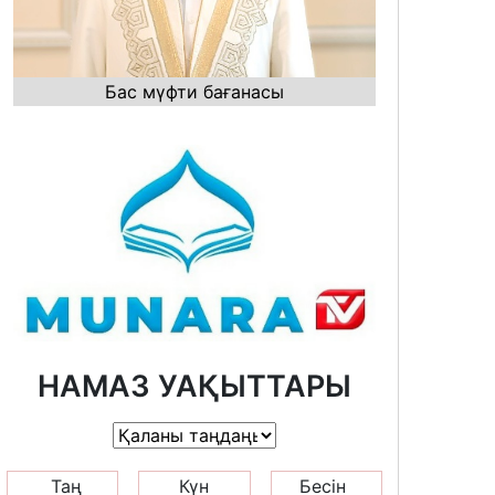
Бас мүфти бағанасы
НАМАЗ УАҚЫТТАРЫ
Таң
Күн
Бесін