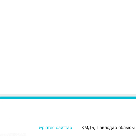
Әріптес сайттар
ҚМДБ, Павлодар облысы ө