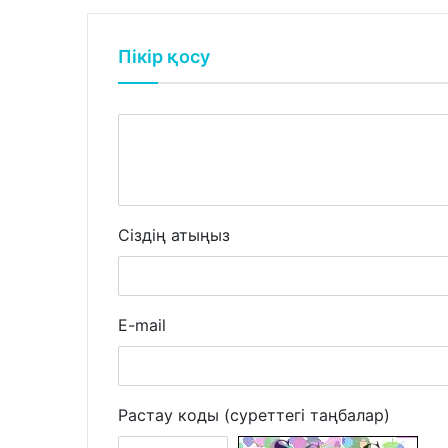
Пікір қосу
Сіздің атыңыз
E-mail
Растау коды (суреттегі таңбалар)