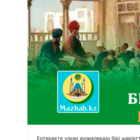
Ертеректе үлкен әулиелердің бірі шәкіртт