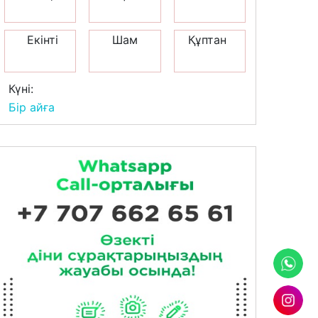
Екінті
Шам
Құптан
Күні:
Бір айға