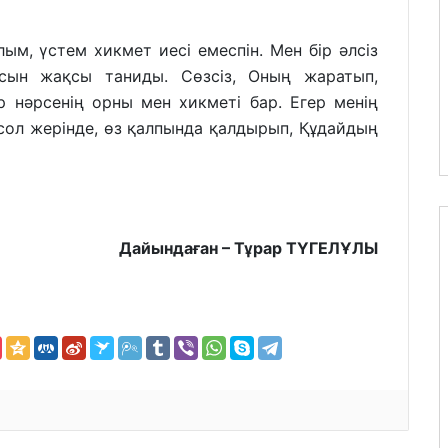
ым, үстем хикмет иесі емеспін. Мен бір әлсіз
ысын жақсы таниды. Сөзсіз, Оның жаратып,
р нәрсенің орны мен хикметі бар. Егер менің
і сол жерінде, өз қалпында қалдырып, Құдайдың
Дайындаған – Тұрар ТҮГЕЛҰЛЫ