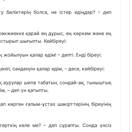
ту биліктерің болса, не істер едіңдер? – деп
 көкжиекке қарай ең дұрыс, ең көркем және ең
стырып шығыпты. Кейбіреуі:
жойылуын қалар едім! – депті. Енді біреуі:
еніп, сәнденуін қалар едім, – десе, кейбіреуі:
қ аурулар шипа табатын, сондай-ақ, тыныштық
м, – деп үн қатыпты.
дап көрген ғалым-ұстаз шәкірттерінің біреуінің
герткің келе ме? – деп сұрапты. Сонда үнсіз