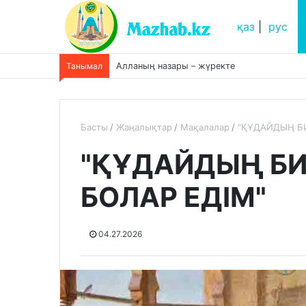
қаз
|
рус
Танымал
Алланың назары – жүректе
Басты
Жаңалықтар
Мақалалар
"ҚҰДАЙДЫҢ БИ
"ҚҰДАЙДЫҢ БИ
БОЛАР ЕДІМ"
04.27.2026