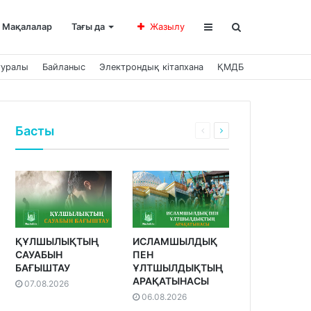
Мақалалар
Тағы да
Жазылу
туралы
Байланыс
Электрондық кітапхана
ҚМДБ
Басты
ҚҰЛШЫЛЫҚТЫҢ
ИСЛАМШЫЛДЫҚ
САУАБЫН
ПЕН
БАҒЫШТАУ
ҰЛТШЫЛДЫҚТЫҢ
АРАҚАТЫНАСЫ
07.08.2026
06.08.2026