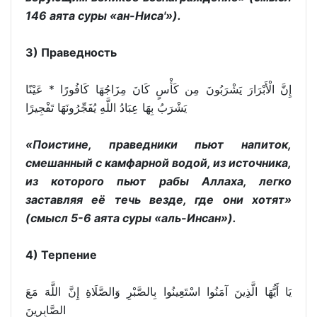
146 аята суры «ан-Ниса'»).
3) Праведность
إِنَّ الْأَبْرَارَ يَشْرَبُونَ مِن كَأْسٍ كَانَ مِزَاجُهَا كَافُورًا * عَيْنًا
يَشْرَبُ بِهَا عِبَادُ اللَّهِ يُفَجِّرُونَهَا تَفْجِيرًا
«Поистине, праведники пьют напиток,
смешанный с камфарной водой, из источника,
из которого пьют рабы Аллаха, легко
заставляя её течь везде, где они хотят»
(смысл 5-6 аята суры «аль-Инсан»).
4) Терпение
يَا أَيُّهَا الَّذِينَ آمَنُوا اسْتَعِينُوا بِالصَّبْرِ وَالصَّلَاةِ إِنَّ اللَّهَ مَعَ
الصَّابِرِينَ