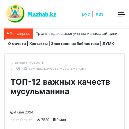
рус
|
қаз
Т
руды выдающихся ученых исламской цивилизации
Популярное
О мечети
Контакты
Электронная библиотека
ДУМК
Главная
Новости
ТОП-12 важных качеств мусульманина
ТОП-12 важных качеств
мусульманина
4 мая 2024
7529
9 мин