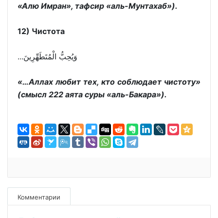
«Алю Имран», тафсир «аль-Мунтахаб»).
12) Чистота
...وَيُحِبُّ الْمُتَطَهِّرِينَ
«…Аллах любит тех, кто соблюдает чистоту»
(смысл 222 аята суры «аль-Бакара»).
Комментарии