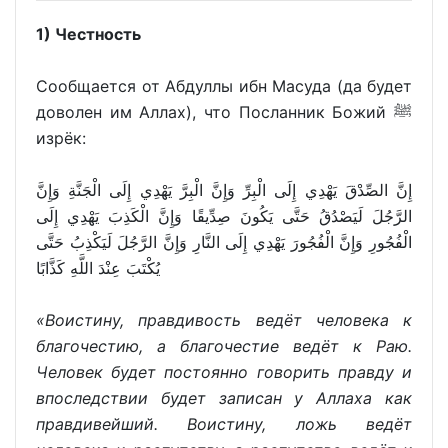
1) Честность
Сообщается от Абдуллы ибн Масуда (да будет
доволен им Аллах), что Посланник Божий ﷺ
изрёк:
إِنَّ الصِّدْقَ يَهْدِي إِلَى الْبِرِّ وَإِنَّ الْبِرَّ يَهْدِي إِلَى الْجَنَّةِ وَإِنَّ
الرَّجُلَ لَيَصْدُقُ حَتَّى يَكُونَ صِدِّيقًا وَإِنَّ الْكَذِبَ يَهْدِي إِلَى
الْفُجُورِ وَإِنَّ الْفُجُورَ يَهْدِي إِلَى النَّارِ وَإِنَّ الرَّجُلَ لَيَكْذِبُ حَتَّى
يُكْتَبَ عِنْدَ اللَّهِ كَذَّابًا
«Воистину, правдивость ведёт человека к
благочестию, а благочестие ведёт к Раю.
Человек будет постоянно говорить правду и
впоследствии будет записан у Аллаха как
правдивейший. Воистину, ложь ведёт