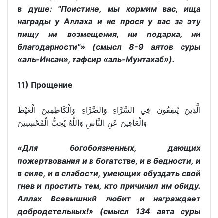
в душе: "Поистине, мы кормим вас, ища
награды у Аллаха и не прося у вас за эту
пищу ни возмещения, ни подарка, ни
благодарности"» (смысл 8-9 аятов суры
«аль-Инсан», тафсир «аль-Мунтахаб»).
11) Прощение
الَّذِينَ يُنفِقُونَ فِي السَّرَّاءِ وَالضَّرَّاءِ وَالْكَاظِمِينَ الْغَيْظَ
وَالْعَافِينَ عَنِ النَّاسِ وَاللَّهُ يُحِبُّ الْمُحْسِنِينَ
«Для богобоязненных, дающих
пожертвования и в богатстве, и в бедности, и
в силе, и в слабости, умеющих обуздать свой
гнев и простить тем, кто причинил им обиду.
Аллах Всевышний любит и награждает
добродетельных!» (смысл 134 аята суры