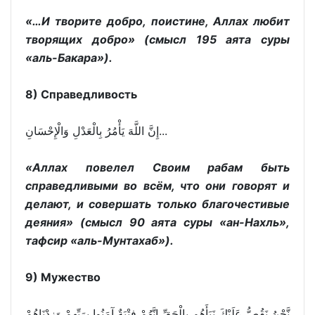
«…И творите добро, поистине, Аллах любит
творящих добро» (смысл 195 аята суры
«аль-Бакара»).
8) Справедливость
إِنَّ اللَّهَ يَأْمُرُ بِالْعَدْلِ وَالْإِحْسَانِ...
«Аллах повелел Своим рабам быть
справедливыми во всём, что они говорят и
делают, и совершать только благочестивые
деяния» (смысл 90 аята суры «ан-Нахль»,
тафсир «аль-Мунтахаб»).
9) Мужество
نَّحْنُ نَقُصُّ عَلَيْكَ نَبَأَهُم بِالْحَقِّ إِنَّهُمْ فِتْيَةٌ آمَنُوا بِرَبِّهِمْ وَزِدْنَاهُمْ