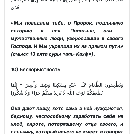
هُدًى
«Мы поведаем тебе, о Пророк, подлинную
историю о них. Поистине, они –
мужественные люди, уверовавшие в своего
Господа. И Мы укрепили их на прямом пути»
(смысл 13 аята суры «аль-Кахф»).
10) Бескорыстность
وَيُطْعِمُونَ الطَّعَامَ عَلَى حُبِّهِ مِسْكِينًا وَيَتِيمًا وَأَسِيرًا * إِنَّمَا
نُطْعِمُكُمْ لِوَجْهِ اللَّهِ لَا نُرِيدُ مِنكُمْ جَزَاءً وَلَا شُكُورًا
Они дают пищу, хотя сами в ней нуждаются,
бедному, неспособному заработать себе на
хлеб, сироте, потерявшему отца своего, и
пленнику, который ничего не имеет, и говорят