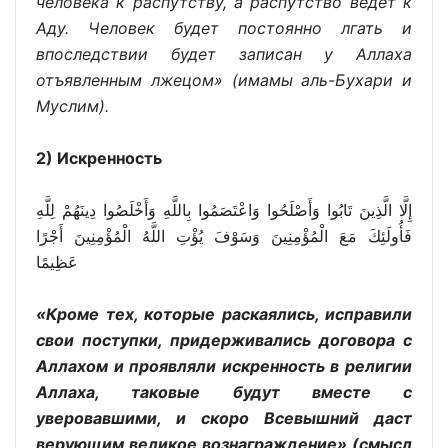
человека к распутству, а распутство ведёт к
Аду. Человек будет постоянно лгать и
впоследствии будет записан у Аллаха
отъявленным лжецом» (имамы аль-Бухари и
Муслим).
2) Искренность
إِلَّا الَّذِينَ تَابُوا وَأَصْلَحُوا وَاعْتَصَمُوا بِاللَّهِ وَأَخْلَصُوا دِينَهُمْ لِلَّهِ
فَأُولَئِكَ مَعَ الْمُؤْمِنِينَ وَسَوْفَ يُؤْتِ اللَّهُ الْمُؤْمِنِينَ أَجْرًا
عَظِيمًا
«Кроме тех, которые раскаялись, исправили
свои поступки, придерживались договора с
Аллахом и проявляли искренность в религии
Аллаха, таковые будут вместе с
уверовавшими, и скоро Всевышний даст
верующим великое вознаграждение» (смысл