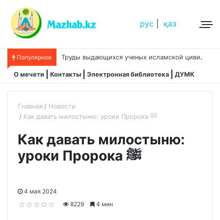
рус
|
қаз
Т
руды выдающихся ученых исламской цивилизации
Популярное
О мечети
Контакты
Электронная библиотека
ДУМК
Главная
Новости
Как давать милостыню: уроки Пророка ﷺ
Как давать милостыню:
уроки Пророка ﷺ
4 мая 2024
8229
4 мин