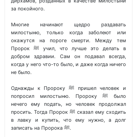
дирхамов, розданных в качестве милостыни
за покойного.
Многие начинают щедро раздавать
милостыню, только когда заболеют или
окажутся на пороге смерти. Между тем
Пророк ﷺ учил, что лучше это делать в
добром здравии. Сам он подавал всегда,
когда у него что-то было, и даже когда ничего
не было.
Однажды к Пророку ﷺ пришел человек и
попросил милостыню. Пророку ﷺ было
нечего ему подать, но человек продолжал
просить. Тогда Пророк ﷺ сказал ему сходить
в лавку и купить, что ему нужно, а долг
записать на Пророка ﷺ.