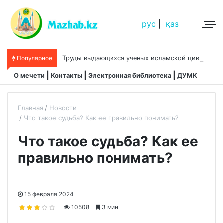
рус
|
қаз
Т
руды выдающихся ученых исламской цивилизации
Популярное
О мечети
Контакты
Электронная библиотека
ДУМК
Главная
Новости
Что такое судьба? Как ее правильно понимать?
Что такое судьба? Как ее
правильно понимать?
15 февраля 2024
10508
3 мин