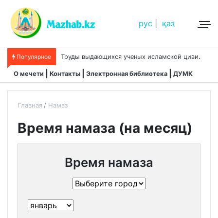
рус
|
қаз
Т
руды выдающихся ученых исламской цивилизации
Популярное
О мечети
Контакты
Электронная библиотека
ДУМК
Главная
Намаз
Время намаза (на месяц)
Время намаза