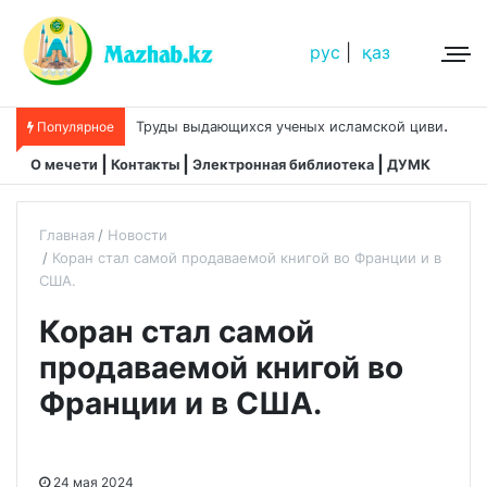
рус
|
қаз
Т
руды выдающихся ученых исламской цивилизации
Популярное
О мечети
Контакты
Электронная библиотека
ДУМК
Главная
Новости
Коран стал самой продаваемой книгой во Франции и в
США.
Коран стал самой
продаваемой книгой во
Франции и в США.
24 мая 2024