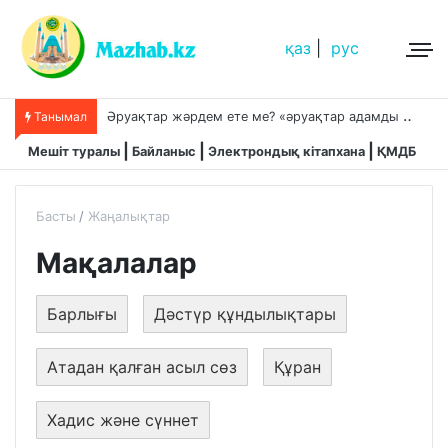
қаз
|
рус
Ә
руақтар жәрдем ете ме? «әруақтар адамды қорғап жүреді»,-дейді сол рас па?
Танымал
Мешіт туралы
Байланыс
Электрондық кітапхана
ҚМДБ
Басты
Жаңалықтар
Мақалалар
Барлығы
Дәстүр құндылықтары
Атадан қалған асыл сөз
Құран
Хадис және сүннет