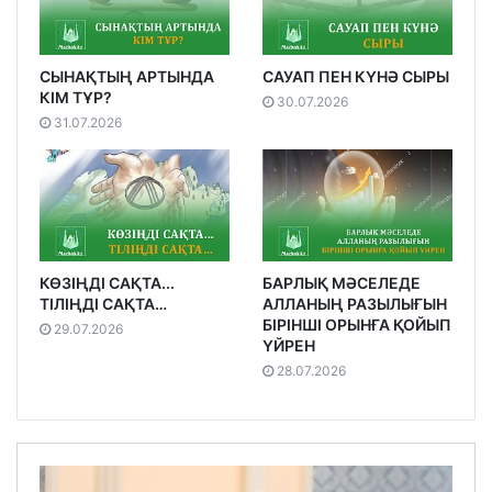
СЫНАҚТЫҢ АРТЫНДА
САУАП ПЕН КҮНӘ СЫРЫ
КІМ ТҰР?
30.07.2026
31.07.2026
КӨЗІҢДІ САҚТА...
БАРЛЫҚ МӘСЕЛЕДЕ
ТІЛІҢДІ САҚТА…
АЛЛАНЫҢ РАЗЫЛЫҒЫН
БІРІНШІ ОРЫНҒА ҚОЙЫП
29.07.2026
ҮЙРЕН
28.07.2026