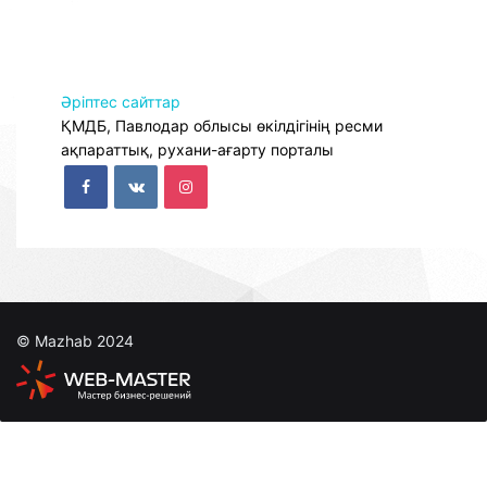
Әріптес сайттар
ҚМДБ, Павлодар облысы өкілдігінің ресми
ақпараттық, рухани-ағарту порталы
© Mazhab 2024