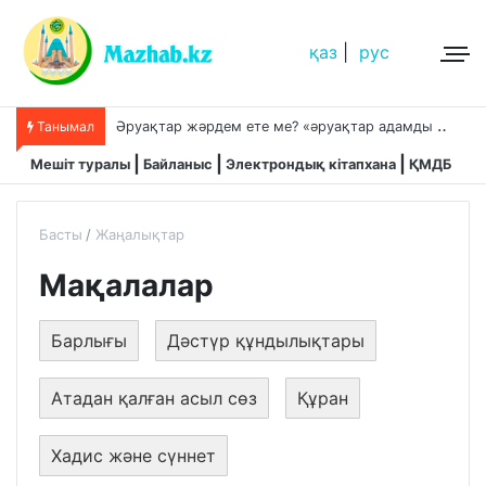
қаз
|
рус
Ә
руақтар жәрдем ете ме? «әруақтар адамды қорғап жүреді»,-дейді сол рас па?
Танымал
Мешіт туралы
Байланыс
Электрондық кітапхана
ҚМДБ
Басты
Жаңалықтар
Мақалалар
Барлығы
Дәстүр құндылықтары
Атадан қалған асыл сөз
Құран
Хадис және сүннет