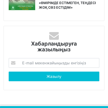
«ӨМІРІМДЕ ЕСТІМЕГЕН, ТЕҢДЕСІ
ЖОҚ СӨЗ ЕСТІДІМ»
Хабарландыруға
жазылыңыз