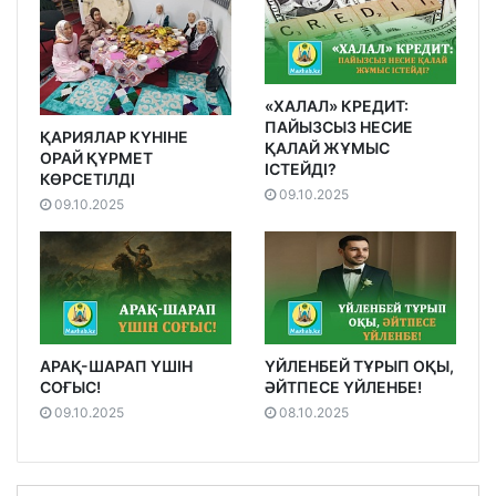
«ХАЛАЛ» КРЕДИТ:
ПАЙЫЗСЫЗ НЕСИЕ
ҚАРИЯЛАР КҮНІНЕ
ҚАЛАЙ ЖҰМЫС
ОРАЙ ҚҰРМЕТ
ІСТЕЙДІ?
КӨРСЕТІЛДІ
09.10.2025
09.10.2025
АРАҚ-ШАРАП ҮШІН
ҮЙЛЕНБЕЙ ТҰРЫП ОҚЫ,
СОҒЫС!
ӘЙТПЕСЕ ҮЙЛЕНБЕ!
09.10.2025
08.10.2025