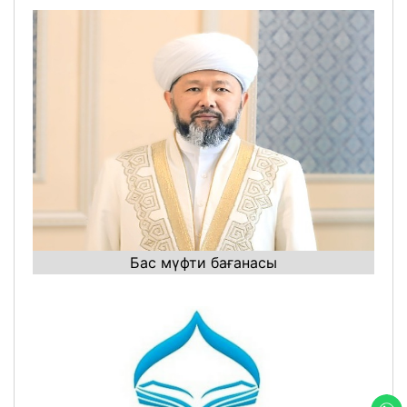
Бас мүфти бағанасы