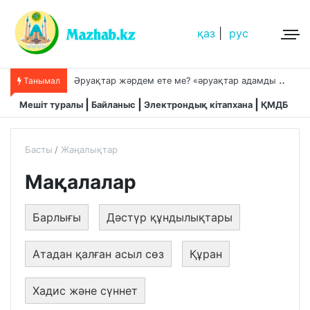
қаз
|
рус
Ә
руақтар жәрдем ете ме? «әруақтар адамды қорғап жүреді»,-дейді сол рас па?
Танымал
Мешіт туралы
Байланыс
Электрондық кітапхана
ҚМДБ
Басты
Жаңалықтар
Мақалалар
Барлығы
Дәстүр құндылықтары
Атадан қалған асыл сөз
Құран
Хадис және сүннет