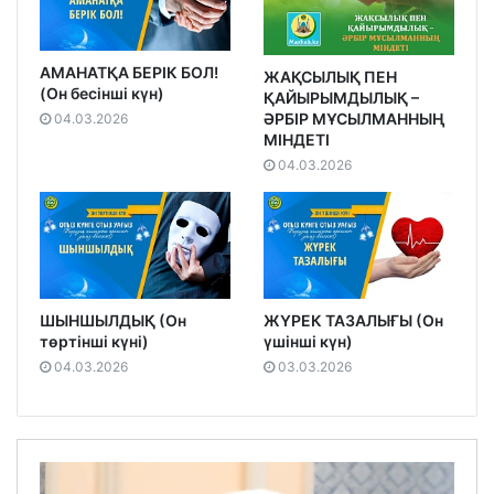
АМАНАТҚА БЕРІК БОЛ!
ЖАҚСЫЛЫҚ ПЕН
(Он бесінші күн)
ҚАЙЫРЫМДЫЛЫҚ –
ӘРБІР МҰСЫЛМАННЫҢ
04.03.2026
МІНДЕТІ
04.03.2026
ШЫНШЫЛДЫҚ (Он
ЖҮРЕК ТАЗАЛЫҒЫ (Он
төртінші күні)
үшінші күн)
04.03.2026
03.03.2026