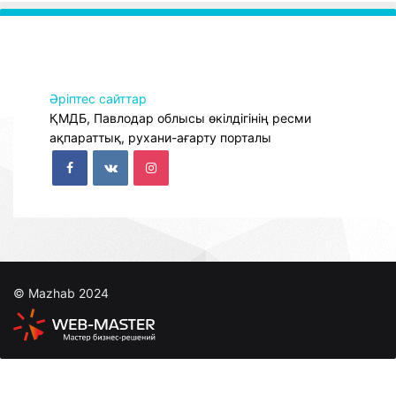
Әріптес сайттар
ҚМДБ, Павлодар облысы өкілдігінің ресми
ақпараттық, рухани-ағарту порталы
© Mazhab 2024