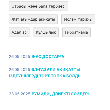
Отбасы және бала тәрбиесі
Жат ағымдар ақиқаты
Ислам тарихы
Адал ас
Құлшылық
Ғибратнама
26.05.2025
ЖАС ДОСТАРҒА
26.05.2025
ӘЛ-ҒАЗАЛИ АҚИҚАТТЫ
ІЗДЕУШІЛЕРДІ ТӨРТ ТОПҚА БӨЛДІ
23.05.2025
РУМИДІҢ ДӘЙЕКТІ СӨЗДЕРІ