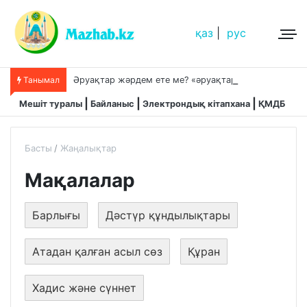
қаз
|
рус
Ә
руақтар жәрдем ете ме? «әруақтар адамды қорғап жүреді»,-дейді сол рас па?
Танымал
Мешіт туралы
Байланыс
Электрондық кітапхана
ҚМДБ
Басты
Жаңалықтар
Мақалалар
Барлығы
Дәстүр құндылықтары
Атадан қалған асыл сөз
Құран
Хадис және сүннет