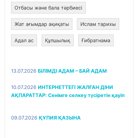
Отбасы және бала тәрбиесі
Жат ағымдар ақиқаты
Ислам тарихы
Адал ас
Құлшылық
Ғибратнама
13.07.2026
БІЛІМДІ АДАМ – БАЙ АДАМ
10.07.2026
ИНТЕРНЕТТЕГІ ЖАЛҒАН ДІНИ
АҚПАРАТТАР: Сенімге селкеу түсіретін қауіп
09.07.2026
ҚҰПИЯ ҚАЗЫНА