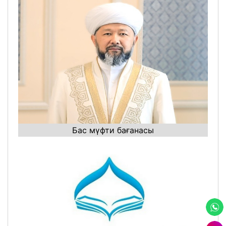
Бас мүфти бағанасы