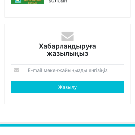
БОЛСЫН
Хабарландыруға
жазылыңыз