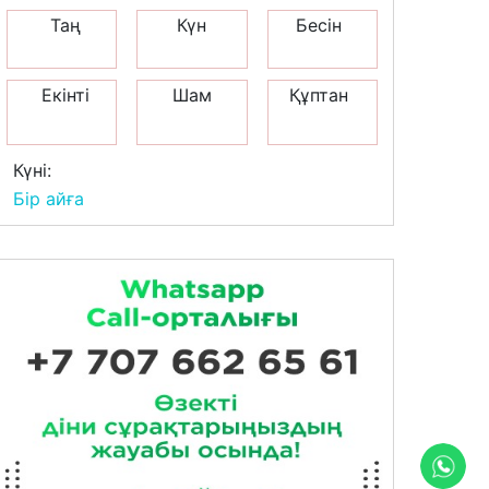
Таң
Күн
Бесін
Екінті
Шам
Құптан
Күні:
Бір айға