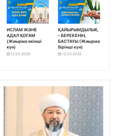
ИСЛАМ ЖӘНЕ
ҚАЙЫРЫМДЫЛЫҚ
АДАЛ ҚОҒАМ
– БЕРЕКЕНІҢ
(Жиырма екінші
БАСТАУЫ (Жиырма
күн)
бірінші күн)
12.03.2026
12.03.2026