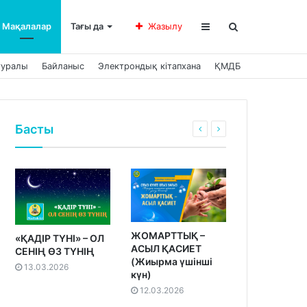
Мақалалар
Тағы да
Жазылу
туралы
Байланыс
Электрондық кітапхана
ҚМДБ
Басты
ЖОМАРТТЫҚ –
«ҚАДІР ТҮНІ» – ОЛ
АСЫЛ ҚАСИЕТ
СЕНІҢ ӨЗ ТҮНІҢ
(Жиырма үшінші
13.03.2026
күн)
12.03.2026