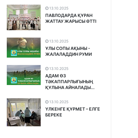
13.10.2025
ПАВЛОДАРДА ҚҰРАН
ЖАТТАУ ЖАРЫСЫ ӨТТІ
13.10.2025
ҰЛЫ СОПЫ АҚЫНЫ -
ЖАЛАЛАДДИН РУМИ
13.10.2025
АДАМ ӨЗ
ТӘКАППАРЛЫҒЫНЫҢ
ҚҰЛЫНА АЙНАЛАДЫ...
13.10.2025
ҮЛКЕНГЕ ҚҰРМЕТ – ЕЛГЕ
БЕРЕКЕ