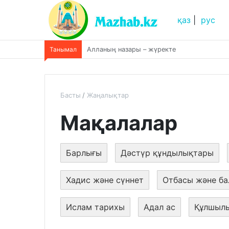
қаз
|
рус
Танымал
Әруақтар жәрдем ете ме? «әруақтар адамд
Басты
Жаңалықтар
Мақалалар
Барлығы
Дәстүр құндылықтары
Хадис және сүннет
Отбасы және ба
Ислам тарихы
Адал ас
Құлшыл