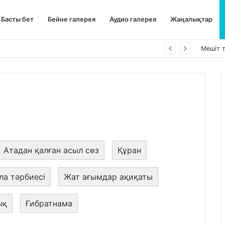
Басты бет
Бейне галерея
Аудио галерея
Жаңалықтар
ы қорғап жүреді»,-дейді сол рас па?
Мешіт 
Атадан қалған асыл сөз
Құран
ла тәрбиесі
Жат ағымдар ақиқаты
ық
Ғибратнама