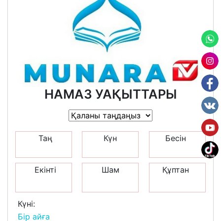
НАМАЗ УАҚЫТТАРЫ
Таң
Күн
Бесін
Екінті
Шам
Құптан
Күні:
Бір айға