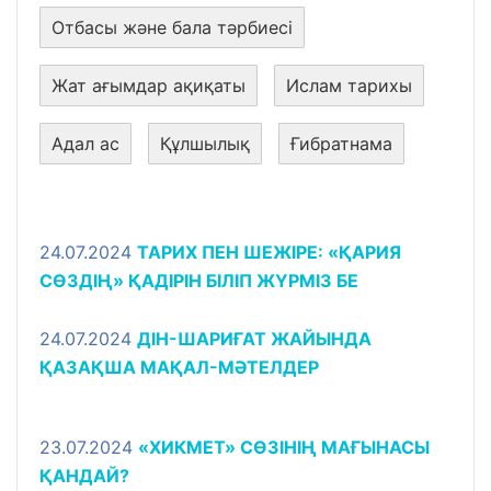
Отбасы және бала тәрбиесі
Жат ағымдар ақиқаты
Ислам тарихы
Адал ас
Құлшылық
Ғибратнама
24.07.2024
ТАРИХ ПЕН ШЕЖІРЕ: «ҚАРИЯ
СӨЗДІҢ» ҚАДІРІН БІЛІП ЖҮРМІЗ БЕ
24.07.2024
ДІН-ШАРИҒАТ ЖАЙЫНДА
ҚАЗАҚША МАҚАЛ-МӘТЕЛДЕР
23.07.2024
«ХИКМЕТ» CӨЗІНІҢ МАҒЫНАСЫ
ҚАНДАЙ?