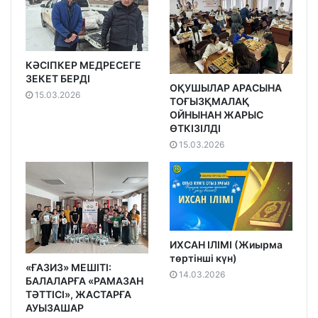
КӘСІПКЕР МЕДРЕСЕГЕ
ЗЕКЕТ БЕРДІ
ОҚУШЫЛАР АРАСЫНА
15.03.2026
ТОҒЫЗҚМАЛАҚ
ОЙНЫНАН ЖАРЫС
ӨТКІЗІЛДІ
15.03.2026
ИХСАН ІЛІМІ (Жиырма
төртінші күн)
«ҒАЗИЗ» МЕШІТІ:
14.03.2026
БАЛАЛАРҒА «РАМАЗАН
ТӘТТІСІ», ЖАСТАРҒА
АУЫЗАШАР