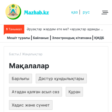
қаз
|
рус
Ә
руақтар жәрдем ете ме? «әруақтар адамды қорғап жүреді»,-дейді сол рас па?
Танымал
Мешіт туралы
Байланыс
Электрондық кітапхана
ҚМДБ
Басты
Жаңалықтар
Мақалалар
Барлығы
Дәстүр құндылықтары
Атадан қалған асыл сөз
Құран
Хадис және сүннет