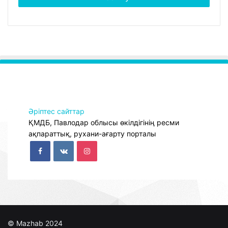
Әріптес сайттар
ҚМДБ, Павлодар облысы өкілдігінің ресми
ақпараттық, рухани-ағарту порталы
© Mazhab 2024