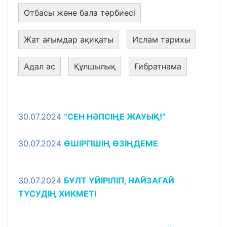
Отбасы және бала тәрбиесі
Жат ағымдар ақиқаты
Ислам тарихы
Адал ас
Құлшылық
Ғибратнама
30.07.2024
“СЕН НӘПСІҢЕ ЖАУЫҚ!”
30.07.2024
ӨШІРГІШІҢ ӨЗІҢДЕМЕ
30.07.2024
БҰЛТ ҮЙІРІЛІП, НАЙЗАҒАЙ
ТҮСУДІҢ ХИКМЕТІ