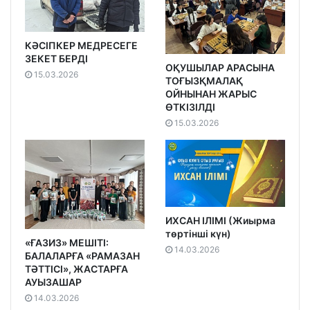
КӘСІПКЕР МЕДРЕСЕГЕ
ЗЕКЕТ БЕРДІ
ОҚУШЫЛАР АРАСЫНА
15.03.2026
ТОҒЫЗҚМАЛАҚ
ОЙНЫНАН ЖАРЫС
ӨТКІЗІЛДІ
15.03.2026
ИХСАН ІЛІМІ (Жиырма
төртінші күн)
«ҒАЗИЗ» МЕШІТІ:
14.03.2026
БАЛАЛАРҒА «РАМАЗАН
ТӘТТІСІ», ЖАСТАРҒА
АУЫЗАШАР
14.03.2026