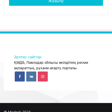
Әріптес сайттар
ҚМДБ, Павлодар облысы өкілдігінің ресми
ақпараттық, рухани-ағарту порталы
© Mazhab 2024