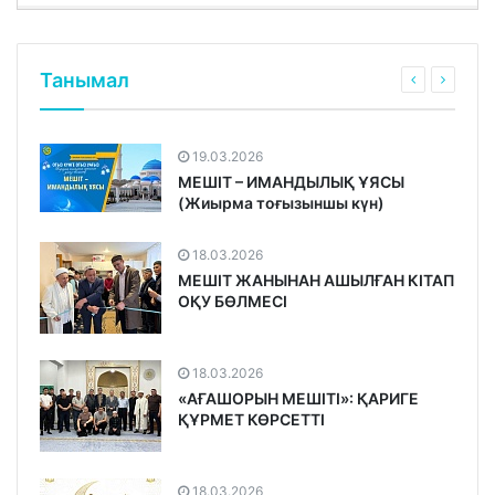
Танымал
19.03.2026
МЕШІТ – ИМАНДЫЛЫҚ ҰЯСЫ
(Жиырма тоғызыншы күн)
18.03.2026
МЕШІТ ЖАНЫНАН АШЫЛҒАН КІТАП
ОҚУ БӨЛМЕСІ
18.03.2026
«АҒАШОРЫН МЕШІТІ»: ҚАРИГЕ
ҚҰРМЕТ КӨРСЕТТІ
18.03.2026