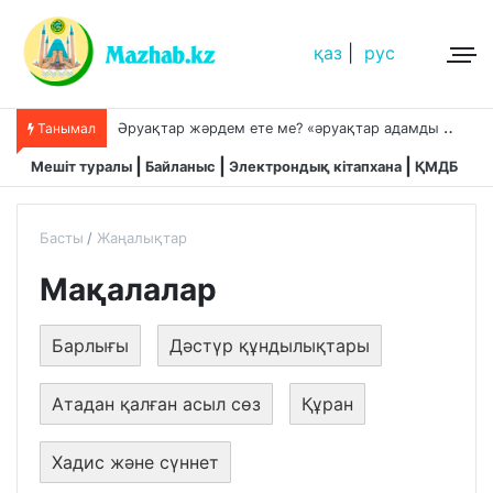
қаз
|
рус
Ә
руақтар жәрдем ете ме? «әруақтар адамды қорғап жүреді»,-дейді сол рас па?
Танымал
Мешіт туралы
Байланыс
Электрондық кітапхана
ҚМДБ
Басты
Жаңалықтар
Мақалалар
Барлығы
Дәстүр құндылықтары
Атадан қалған асыл сөз
Құран
Хадис және сүннет