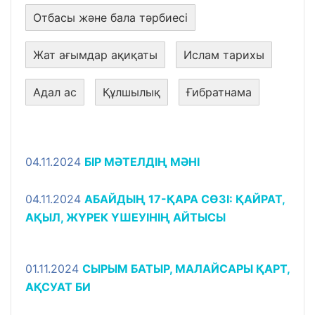
Отбасы және бала тәрбиесі
Жат ағымдар ақиқаты
Ислам тарихы
Адал ас
Құлшылық
Ғибратнама
04.11.2024
БІР МӘТЕЛДІҢ МӘНІ
04.11.2024
АБАЙДЫҢ 17-ҚАРА СӨЗІ: ҚАЙРАТ,
АҚЫЛ, ЖҮРЕК ҮШЕУІНІҢ АЙТЫСЫ
01.11.2024
СЫРЫМ БАТЫР, МАЛАЙСАРЫ ҚАРТ,
АҚСУАТ БИ