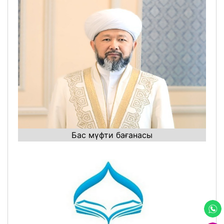
Бас мүфти бағанасы