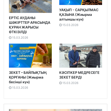
УАҚЫП - САРҚЫЛМАС
ҚАЗЫНА (Жиырма
ЕРТІС АУДАНЫ:
алтыншы күн)
ШӘКІРТТЕР АРАСЫНДА
15.03.2026
ҚҰРАН ЖАРЫСЫ
ӨТКІЗІЛДІ
15.03.2026
ЗЕКЕТ – БАЙЛЫҚТЫҢ
КӘСІПКЕР МЕДРЕСЕГЕ
ҚОРҒАНЫ (Жиырма
ЗЕКЕТ БЕРДІ
бесінші күн)
15.03.2026
15.03.2026