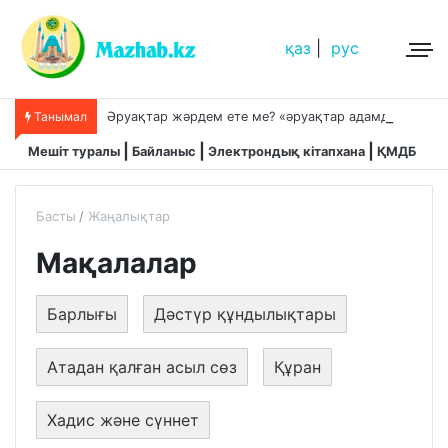
қаз
|
рус
Ә
руақтар жәрдем ете ме? «әруақтар адамды қорғап жүреді»,-дейді сол рас па?
Танымал
Мешіт туралы
Байланыс
Электрондық кітапхана
ҚМДБ
Басты
Жаңалықтар
Мақалалар
Барлығы
Дәстүр құндылықтары
Атадан қалған асыл сөз
Құран
Хадис және сүннет