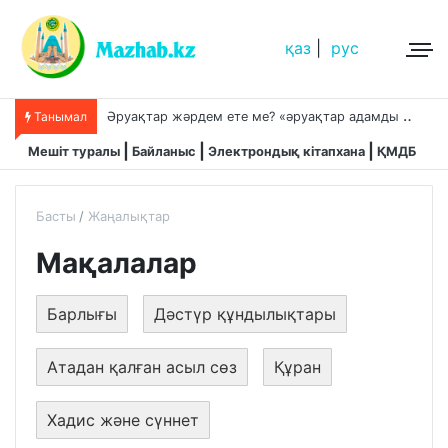
қаз
|
рус
Ә
руақтар жәрдем ете ме? «әруақтар адамды қорғап жүреді»,-дейді сол рас па?
Танымал
Мешіт туралы
Байланыс
Электрондық кітапхана
ҚМДБ
Басты
Жаңалықтар
Мақалалар
Барлығы
Дәстүр құндылықтары
Атадан қалған асыл сөз
Құран
Хадис және сүннет