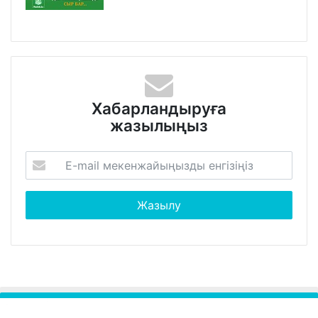
Хабарландыруға
жазылыңыз