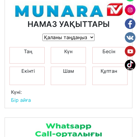
НАМАЗ УАҚЫТТАРЫ
Таң
Күн
Бесін
Екінті
Шам
Құптан
Күні:
Бір айға