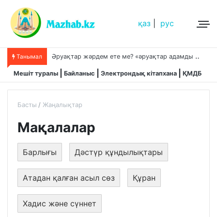
қаз
|
рус
Ә
руақтар жәрдем ете ме? «әруақтар адамды қорғап жүреді»,-дейді сол рас па?
Танымал
Мешіт туралы
Байланыс
Электрондық кітапхана
ҚМДБ
Басты
Жаңалықтар
Мақалалар
Барлығы
Дәстүр құндылықтары
Атадан қалған асыл сөз
Құран
Хадис және сүннет