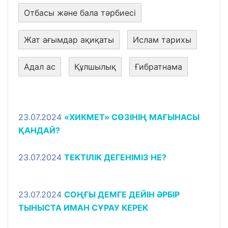
Отбасы және бала тәрбиесі
Жат ағымдар ақиқаты
Ислам тарихы
Адал ас
Құлшылық
Ғибратнама
23.07.2024
«ХИКМЕТ» CӨЗІНІҢ МАҒЫНАСЫ
ҚАНДАЙ?
23.07.2024
ТЕКТІЛІК ДЕГЕНІМІЗ НЕ?
23.07.2024
СОҢҒЫ ДЕМГЕ ДЕЙІН ӘРБІР
ТЫНЫСТА ИМАН СҰРАУ КЕРЕК