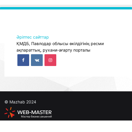
Әріптес сайттар
ҚМДБ, Павлодар облысы өкілдігінің ресми
ақпараттық, рухани-ағарту порталы
© Mazhab 2024