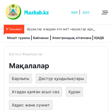
қаз
|
рус
Ә
руақтар жәрдем ете ме? «әруақтар адамды қорғап жүреді»,-дейді сол рас па?
Танымал
Мешіт туралы
Байланыс
Электрондық кітапхана
ҚМДБ
Басты
Жаңалықтар
Мақалалар
Барлығы
Дәстүр құндылықтары
Атадан қалған асыл сөз
Құран
Хадис және сүннет